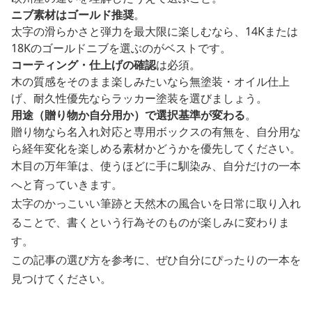
ニブ素材はゴールド推奨
。
太字の滑らかさと弾力を最大限に楽しむなら、14Kまたは
18Kのゴールドニブを選ぶのがベストです。
コーティング・仕上げの確認
は必須。
木の質感をそのまま楽しみたいなら無塗装・オイル仕上
げ、耐久性優先ならラッカー塗装を選びましょう。
用途（贈り物か自分用か）で選択基準が変わる
。
贈り物なら名入れ対応と専用ボックスの有無を、自分用な
ら経年変化を楽しめる素材かどうかを優先してください。
木目の万年筆は、使うほどに手に馴染み、自分だけの一本
へと育っていきます。
太字のかっこいい筆跡と天然木の風合いを日常に取り入れ
ることで、書くという行為そのものが楽しみに変わりま
す。
この記事の選び方を参考に、ぜひ自分にぴったりの一本を
見つけてください。