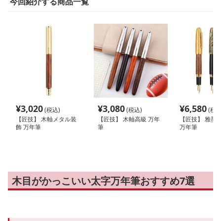
今回紹介する商品一覧
¥
3,020
¥
3,080
¥
6,580
(税込)
(税込)
(税込
【匠技】 木軸メタル装
【匠技】 木軸高級 万年
【匠技】 雅墨匠
飾 万年筆
筆
万年筆
木目がかっこいい太字万年筆おすすめ7選