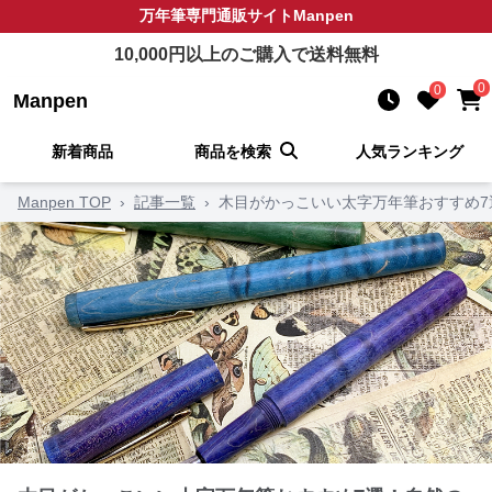
万年筆
専門通販サイト
Manpen
10,000
円以上のご購入で送料無料
0
0
Manpen
新着商品
商品を検索
人気ランキング
Manpen TOP
›
記事一覧
›
木目がかっこいい太字万年筆おすすめ