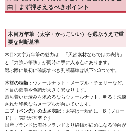
由｜まず押さえるべきポイント
木目万年筆（太字・かっこいい）を選ぶうえで重
要な判断基準
木目×太字万年筆の魅力は、「天然素材ならではの表情」
と「力強い筆跡」が同時に手に入る点にあります。
選ぶ際に最初に確認すべき判断基準は以下の3つです。
木材の種類
：ウォールナット・メープル・チェリーなど、
木目の濃淡や色調が大きく異なります。
落ち着いた渋みを求めるならウォールナット、明るく洗練
された印象ならメープルが向いています。
ニブ（ペン先）の太さ表記
：太字は一般的に「B（ブロー
ド）」表記が基準です。
国産ブランドは海外ブランドより線幅が細めになる傾向が