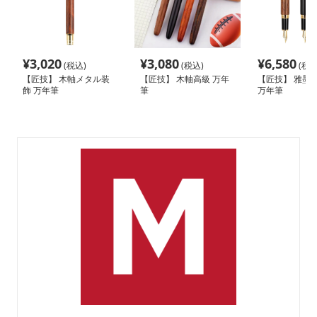
¥
3,020
¥
3,080
¥
6,580
(税込)
(税込)
(税込
【匠技】 木軸メタル装
【匠技】 木軸高級 万年
【匠技】 雅墨匠
飾 万年筆
筆
万年筆