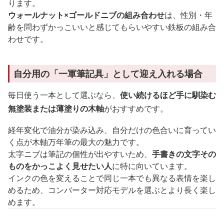
ります。
ウォールナット×ゴールドニブの組み合わせ
は、性別・年
齢を問わずかっこいいと感じてもらいやすい鉄板の組み合
わせです。
自分用の「一軍筆記具」として迎え入れる場合
毎日使う一本として選ぶなら、
使い続けるほど手に馴染む
無塗装または薄塗りの木軸
がおすすめです。
経年変化で油分が染み込み、自分だけの色合いに育ってい
く点が木軸万年筆の最大の魅力です。
太字ニブは筆記の個性が出やすいため、
手書きの文字その
ものをかっこよく見せたい人
に特に向いています。
インクの色を変えることで同じ一本でも異なる表情を楽し
めるため、コンバーター対応モデルを選ぶとより長く楽し
めます。