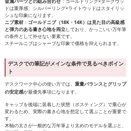
金属パーツとの組み合わせ
：ゴールドリング×ダークウッ
ドは重厚感、シルバーリング×ライトウッドはスタイリッ
シュな印象になります。
ニブ素材
：
ゴールドニブ（18K・14K）は見た目の高級感
と弾力のある書き心地を両立
しており、かっこいい万年筆
の条件として外せない要素です。
スチールニブはシャープな印象で価格を抑えられます。
デスクでの筆記がメインな条件で見るべきポイン
ト
デスクワーク中心の使い方では、
重量バランスとグリップ
の安定感
が最優先事項になります。
キャップを後端に装着した状態（ポスティング）で重心が
変わるため、実際の書き心地を想定して選ぶことが重要で
す。
木軸の太さが一般的な万年筆より太めのモデルを選ぶと、