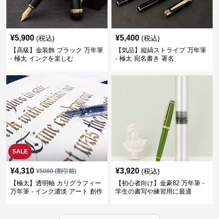
¥
5,900
¥
5,400
(税込)
(税込)
【高級】金装飾 ブラック 万年筆
【気品】縦縞ストライプ 万年筆
- 極太 インクを楽しむ
- 極太 宛名書き 署名
SALE
¥
4,310
¥
3,920
(税込)
¥
5080
(割引前)
【極太】透明軸 カリグラフィー
【初心者向け】金豪82 万年筆 -
万年筆 - インク濃淡 アート 創作
学生の書写や練習用に最適