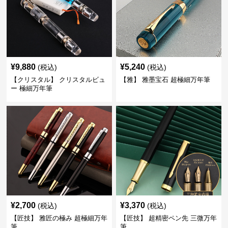
¥
9,880
¥
5,240
(税込)
(税込)
【クリスタル】 クリスタルビュ
【雅】 雅墨宝石 超極細万年筆
ー 極細万年筆
¥
2,700
¥
3,370
(税込)
(税込)
【匠技】 雅匠の極み 超極細万年
【匠技】 超精密ペン先 三微万年
筆
筆