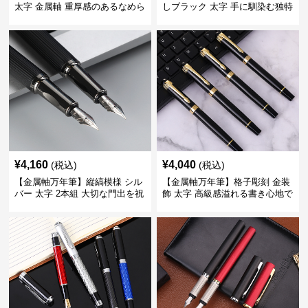
太字 金属軸 重厚感のあるなめら
しブラック 太字 手に馴染む独特
かな書き心地でサインや宛名書
の質感で長時間の筆記も疲れに
きに最適
くい
¥
4,160
¥
4,040
(税込)
(税込)
【金属軸万年筆】縦縞模様 シル
【金属軸万年筆】格子彫刻 金装
バー 太字 2本組 大切な門出を祝
飾 太字 高級感溢れる書き心地で
うギフトにふさわしい豪華セッ
ビジネスの品格を高める
ト