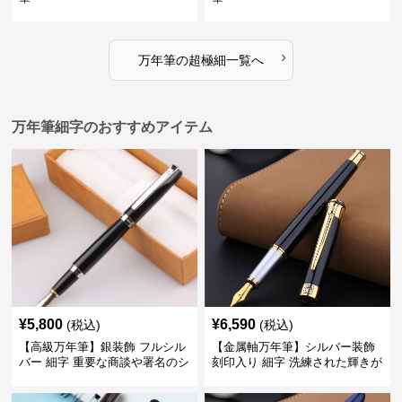
›
万年筆
の
超極細
一覧へ
万年筆細字のおすすめアイテム
¥
5,800
¥
6,590
(税込)
(税込)
【高級万年筆】銀装飾 フルシル
【金属軸万年筆】シルバー装飾
バー 細字 重要な商談や署名のシ
刻印入り 細字 洗練された輝きが
ーンで自分に自信と信頼を与え
デスク周りと執筆の格を上げる
てくれる