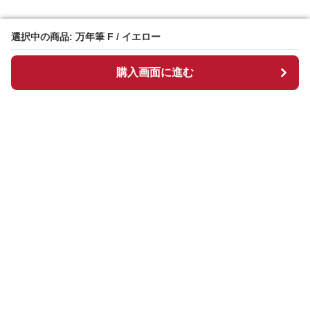
選択中の商品: 万年筆 F / イエロー
選択中の商品: 万年筆 F / イエロー
購入画面に進む
購入画面に進む
Manpen
について
会社概要