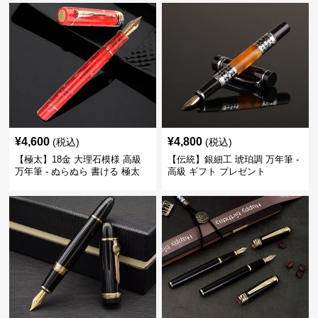
¥
4,600
¥
4,800
(税込)
(税込)
【極太】18金 大理石模様 高級
【伝統】銀細工 琥珀調 万年筆 -
万年筆 - ぬらぬら 書ける 極太
高級 ギフト プレゼント
筆跡