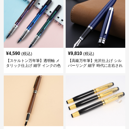
¥
4,590
¥
9,810
(税込)
(税込)
【スケルトン万年筆】透明軸 メ
【高級万年筆】光沢仕上げ シル
タリック仕上げ 細字 インクの色
バーリング 細字 時代に左右され
彩を楽しみながら創造力を刺激
ない普遍的な美しさで末永く愛
する
用できる