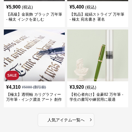
¥
5,900
¥
5,400
(税込)
(税込)
【高級】金装飾 ブラック 万年筆
【気品】縦縞ストライプ 万年筆
- 極太 インクを楽しむ
- 極太 宛名書き 署名
SALE
¥
4,310
¥
3,920
(税込)
¥
5080
(割引前)
【極太】透明軸 カリグラフィー
【初心者向け】金豪82 万年筆 -
万年筆 - インク濃淡 アート 創作
学生の書写や練習用に最適
›
人気アイテム一覧へ