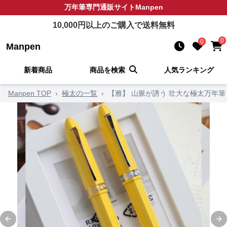
万年筆
専門通販サイト
Manpen
10,000
円以上のご購入で送料無料
0
0
Manpen
新着商品
商品を検索
人気ランキング
Manpen TOP
›
極太の一覧
›
【雅】 山脈が誘う 壮大な極太万年筆
Previous slide
Ne