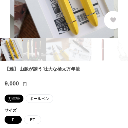
【雅】 山脈が誘う 壮大な極太万年筆
9,000
円
万年筆
ボールペン
サイズ
F
EF