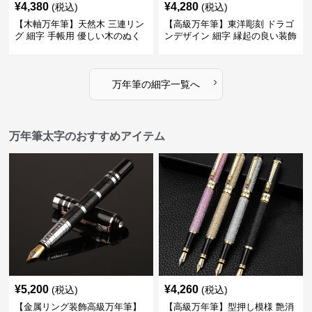
¥
4,380
¥
4,280
(税込)
(税込)
【木軸万年筆】天然木 三連リン
【高級万年筆】東洋彫刻 ドラゴ
グ 細字 手帳用 優しい木のぬく
ンデザイン 細字 縁起の良い装飾
もりが日々の記録を豊かな時間
で特別な記念品や贈り物に最適
に変える
›
万年筆
の
細字
一覧へ
万年筆太字のおすすめアイテム
¥
5,200
¥
4,260
(税込)
(税込)
【金属リング装飾高級万年筆】
【高級万年筆】型押し模様 艶消