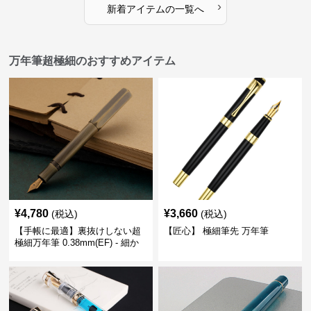
›
新着アイテムの一覧へ
万年筆超極細のおすすめアイテム
¥
4,780
¥
3,660
(税込)
(税込)
【手帳に最適】裏抜けしない超
【匠心】 極細筆先 万年筆
極細万年筆 0.38mm(EF) - 細か
い文字も潰れない (古銅色)