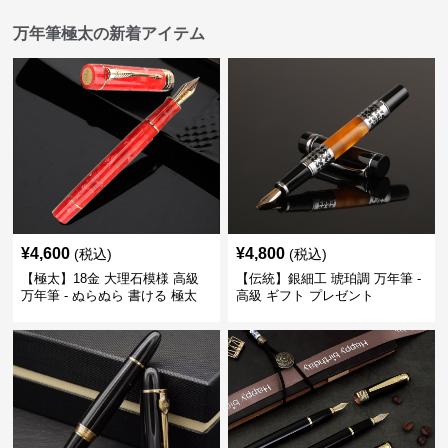
万年筆極太の新着アイテム
¥
4,600
¥
4,800
(税込)
(税込)
【極太】18金 大理石模様 高級
【伝統】銀細工 琥珀調 万年筆 -
万年筆 - ぬらぬら 書ける 極太
高級 ギフト プレゼント
筆跡