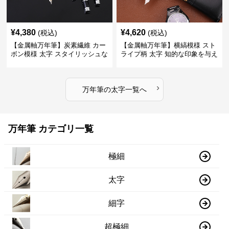
¥
4,380
¥
4,620
(税込)
(税込)
【金属軸万年筆】炭素繊維 カー
【金属軸万年筆】横縞模様 スト
ボン模様 太字 スタイリッシュな
ライプ柄 太字 知的な印象を与え
外観で持つ人のこだわりを演出
るデザインで日々の執筆を快適
に
›
万年筆
の
太字
一覧へ
万年筆 カテゴリ一覧
極細
太字
細字
超極細