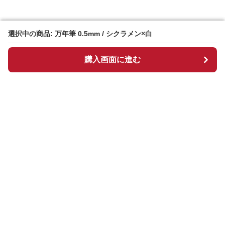
選択中の商品: 万年筆 0.5mm / シクラメン×白
選択中の商品: 万年筆 0.5mm / シクラメン×白
購入画面に進む
購入画面に進む
Manpen
について
会社概要