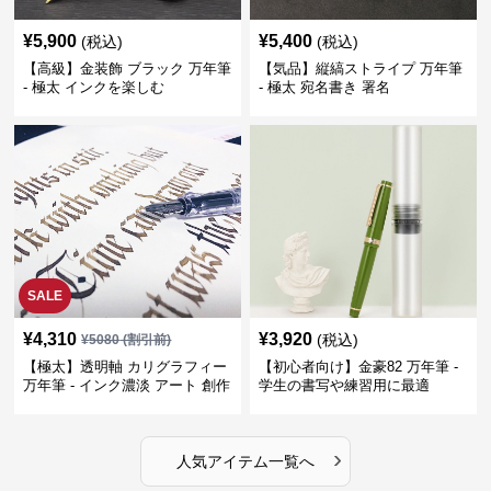
¥
5,900
¥
5,400
(税込)
(税込)
【高級】金装飾 ブラック 万年筆
【気品】縦縞ストライプ 万年筆
- 極太 インクを楽しむ
- 極太 宛名書き 署名
SALE
¥
4,310
¥
3,920
(税込)
¥
5080
(割引前)
【極太】透明軸 カリグラフィー
【初心者向け】金豪82 万年筆 -
万年筆 - インク濃淡 アート 創作
学生の書写や練習用に最適
›
人気アイテム一覧へ