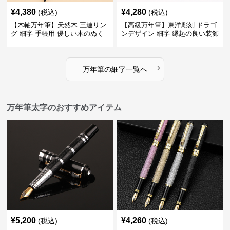
¥
4,380
¥
4,280
(税込)
(税込)
【木軸万年筆】天然木 三連リン
【高級万年筆】東洋彫刻 ドラゴ
グ 細字 手帳用 優しい木のぬく
ンデザイン 細字 縁起の良い装飾
もりが日々の記録を豊かな時間
で特別な記念品や贈り物に最適
に変える
›
万年筆
の
細字
一覧へ
万年筆太字のおすすめアイテム
¥
5,200
¥
4,260
(税込)
(税込)