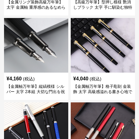
【金属リング装飾高級万年筆】
【高級万年筆】型押し模様 艶消
太字 金属軸 重厚感のあるなめら
しブラック 太字 手に馴染む独特
かな書き心地でサインや宛名書
の質感で長時間の筆記も疲れに
きに最適
くい
¥
4,160
¥
4,040
(税込)
(税込)
【金属軸万年筆】縦縞模様 シル
【金属軸万年筆】格子彫刻 金装
バー 太字 2本組 大切な門出を祝
飾 太字 高級感溢れる書き心地で
うギフトにふさわしい豪華セッ
ビジネスの品格を高める
ト