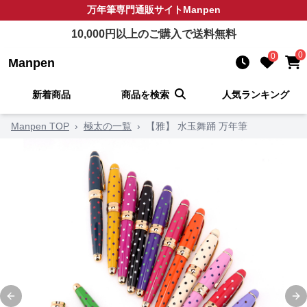
万年筆
専門通販サイト
Manpen
10,000
円以上のご購入で送料無料
0
0
Manpen
新着商品
商品を検索
人気ランキング
Manpen TOP
›
極太の一覧
›
【雅】 水玉舞踊 万年筆
Previous slide
Ne