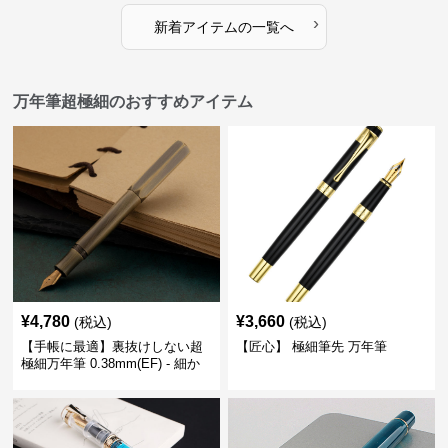
›
新着アイテムの一覧へ
万年筆超極細のおすすめアイテム
¥
4,780
¥
3,660
(税込)
(税込)
【手帳に最適】裏抜けしない超
【匠心】 極細筆先 万年筆
極細万年筆 0.38mm(EF) - 細か
い文字も潰れない (古銅色)