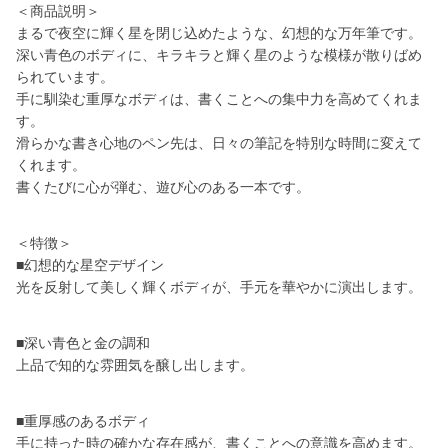
＜商品説明＞
まるで夜空に輝く星を閉じ込めたような、幻想的な万年筆です。
深い青色のボディに、キラキラと輝く星のような模様が散りばめ
られています。
手に馴染む重厚なボディは、書くことへの集中力を高めてくれま
す。
滑らかな書き心地のペン先は、日々の筆記を特別な時間に変えて
くれます。
書くたびに心が弾む、遊び心のある一本です。
＜特徴＞
■幻想的な星空デザイン
光を反射して美しく輝くボディが、手元を華やかに演出します。
■深い青色と金の調和
上品で知的な雰囲気を醸し出します。
■重厚感のあるボディ
手に持った時の確かな存在感が、書くことへの意識を高めます。