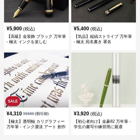
¥
5,900
¥
5,400
(税込)
(税込)
【高級】金装飾 ブラック 万年筆
【気品】縦縞ストライプ 万年筆
- 極太 インクを楽しむ
- 極太 宛名書き 署名
SALE
¥
4,310
¥
3,920
(税込)
¥
5080
(割引前)
【極太】透明軸 カリグラフィー
【初心者向け】金豪82 万年筆 -
万年筆 - インク濃淡 アート 創作
学生の書写や練習用に最適