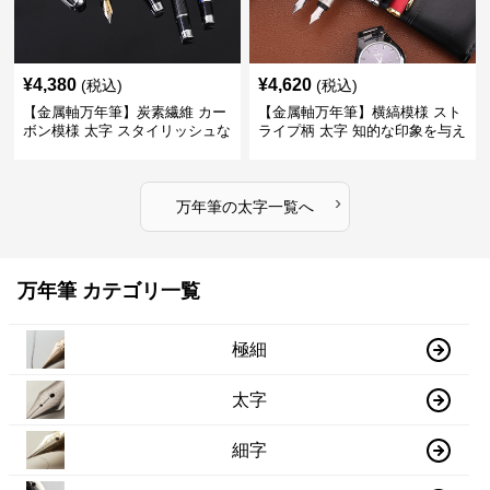
¥
4,380
¥
4,620
(税込)
(税込)
【金属軸万年筆】炭素繊維 カー
【金属軸万年筆】横縞模様 スト
ボン模様 太字 スタイリッシュな
ライプ柄 太字 知的な印象を与え
外観で持つ人のこだわりを演出
るデザインで日々の執筆を快適
に
›
万年筆
の
太字
一覧へ
万年筆 カテゴリ一覧
極細
太字
細字