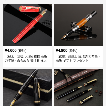
¥
4,600
¥
4,800
(税込)
(税込)
【極太】18金 大理石模様 高級
【伝統】銀細工 琥珀調 万年筆 -
万年筆 - ぬらぬら 書ける 極太
高級 ギフト プレゼント
筆跡