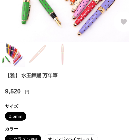
【雅】 水玉舞踊 万年筆
9,520
円
サイズ
0.5mm
カラー
シクラメン×白
オレンジ×バイオレット