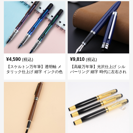
てくれる
¥
4,590
¥
9,810
(税込)
(税込)
【スケルトン万年筆】透明軸 メ
【高級万年筆】光沢仕上げ シル
タリック仕上げ 細字 インクの色
バーリング 細字 時代に左右され
彩を楽しみながら創造力を刺激
ない普遍的な美しさで末永く愛
する
用できる