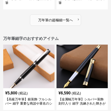
筆
筆
›
万年筆
の
超極細
一覧へ
万年筆細字のおすすめアイテム
¥
5,800
¥
6,590
(税込)
(税込)
【高級万年筆】銀装飾 フルシル
【金属軸万年筆】シルバー装飾
バー 細字 重要な商談や署名のシ
刻印入り 細字 洗練された輝きが
ーンで自分に自信と信頼を与え
デスク周りと執筆の格を上げる