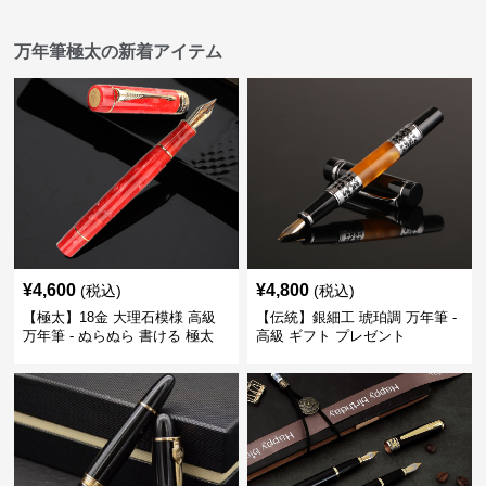
万年筆極太の新着アイテム
¥
4,600
¥
4,800
(税込)
(税込)
【極太】18金 大理石模様 高級
【伝統】銀細工 琥珀調 万年筆 -
万年筆 - ぬらぬら 書ける 極太
高級 ギフト プレゼント
筆跡