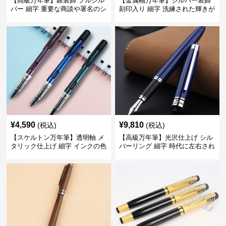
【高級万年筆】銀装飾 フルシル
【金属軸万年筆】シルバー装飾
バー 細字 重要な商談や署名のシ
刻印入り 細字 洗練された輝きが
ーンで自分に自信と信頼を与え
デスク周りと執筆の格を上げる
てくれる
¥
4,590
¥
9,810
(税込)
(税込)
【スケルトン万年筆】透明軸 メ
【高級万年筆】光沢仕上げ シル
タリック仕上げ 細字 インクの色
バーリング 細字 時代に左右され
彩を楽しみながら創造力を刺激
ない普遍的な美しさで末永く愛
する
用できる