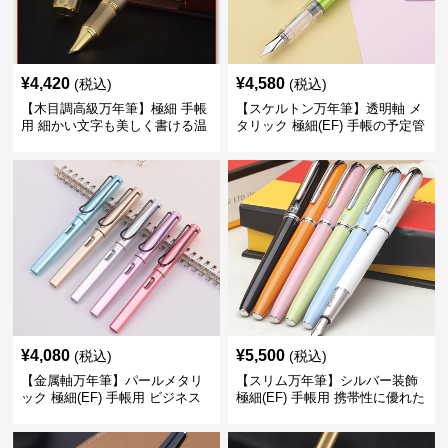
¥
4,420
¥
4,580
(税込)
(税込)
【木目調高級万年筆】極細 手帳
【スケルトン万年筆】透明軸 メ
用 細かい文字も美しく書ける温
タリック 極細(EF) 手帳の予定管
もりあるデザイン
理も楽しくなるモダンで軽快な
デザイン
¥
4,080
¥
5,500
(税込)
(税込)
【金属軸万年筆】パールメタリ
【スリム万年筆】シルバー装飾
ック 極細(EF) 手帳用 ビジネス
極細(EF) 手帳用 携帯性に優れた
の場でも美しく精密に書き込め
細身のボディで外出先でもスマ
る
ートに筆記