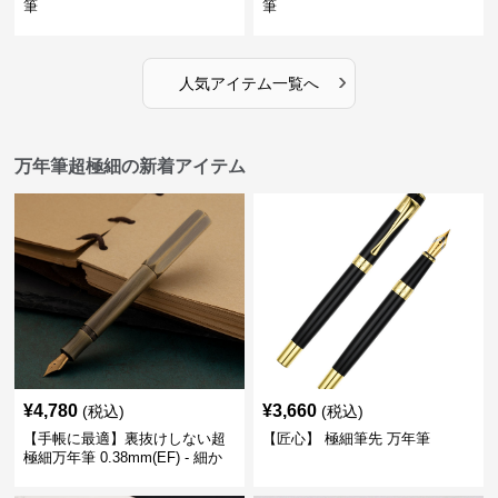
筆
筆
›
人気アイテム一覧へ
万年筆超極細の新着アイテム
¥
4,780
¥
3,660
(税込)
(税込)
【手帳に最適】裏抜けしない超
【匠心】 極細筆先 万年筆
極細万年筆 0.38mm(EF) - 細か
い文字も潰れない (古銅色)