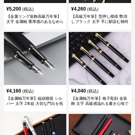
¥
5,200
¥
4,260
(税込)
(税込)
【金属リング装飾高級万年筆】
【高級万年筆】型押し模様 艶消
太字 金属軸 重厚感のあるなめら
しブラック 太字 手に馴染む独特
かな書き心地でサインや宛名書
の質感で長時間の筆記も疲れに
きに最適
くい
¥
4,160
¥
4,040
(税込)
(税込)
【金属軸万年筆】縦縞模様 シル
【金属軸万年筆】格子彫刻 金装
バー 太字 2本組 大切な門出を祝
飾 太字 高級感溢れる書き心地で
うギフトにふさわしい豪華セッ
ビジネスの品格を高める
ト