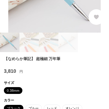
【なめらか筆記】 超極細 万年筆
3,810
円
サイズ
0.38mm
カラー
ブラック
ブルー
レッド
オレンジ