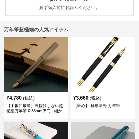
必ず購入前にお読みください。
万年筆超極細の人気アイテム
¥
4,780
¥
3,660
(税込)
(税込)
【手帳に最適】裏抜けしない超
【匠心】 極細筆先 万年筆
極細万年筆 0.38mm(EF) - 細か
い文字も潰れない (古銅色)