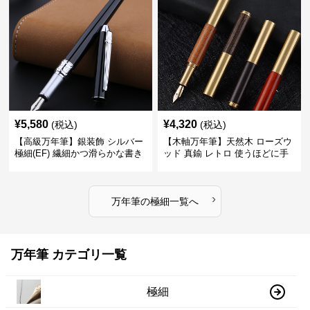
¥
5,580
¥
4,320
(税込)
(税込)
【高級万年筆】銀装飾 シルバー
【木軸万年筆】天然木 ローズウ
極細(EF) 繊細かつ滑らかな書き
ッド 真鍮 レトロ 使うほどに手
味で事務仕事の効率を劇的に高
になじむ経年変化を一生楽しめ
める
る
›
万年筆
の
極細
一覧へ
万年筆 カテゴリ一覧
極細