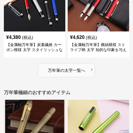
¥
4,380
¥
4,620
(税込)
(税込)
【金属軸万年筆】炭素繊維 カー
【金属軸万年筆】横縞模様 スト
ボン模様 太字 スタイリッシュな
ライプ柄 太字 知的な印象を与え
外観で持つ人のこだわりを演出
るデザインで日々の執筆を快適
に
›
万年筆
の
太字
一覧へ
万年筆極細のおすすめアイテム