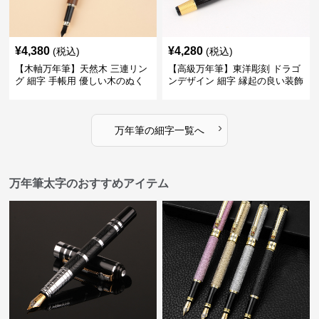
¥
4,380
¥
4,280
(税込)
(税込)
【木軸万年筆】天然木 三連リン
【高級万年筆】東洋彫刻 ドラゴ
グ 細字 手帳用 優しい木のぬく
ンデザイン 細字 縁起の良い装飾
もりが日々の記録を豊かな時間
で特別な記念品や贈り物に最適
に変える
›
万年筆
の
細字
一覧へ
万年筆太字のおすすめアイテム