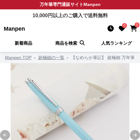
万年筆
専門通販サイト
Manpen
10,000
円以上のご購入で送料無料
0
0
Manpen
新着商品
商品を検索
人気ランキング
Manpen TOP
›
超極細の一覧
›
【なめらか筆記】 超極細 万年筆
Previous slide
Ne