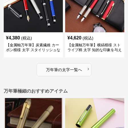
¥
4,380
¥
4,620
(税込)
(税込)
【金属軸万年筆】炭素繊維 カー
【金属軸万年筆】横縞模様 スト
ボン模様 太字 スタイリッシュな
ライプ柄 太字 知的な印象を与え
外観で持つ人のこだわりを演出
るデザインで日々の執筆を快適
に
›
万年筆
の
太字
一覧へ
万年筆極細のおすすめアイテム