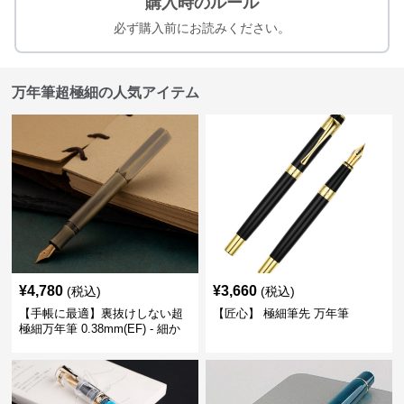
購入時のルール
必ず購入前にお読みください。
万年筆超極細の人気アイテム
¥
4,780
¥
3,660
(税込)
(税込)
【手帳に最適】裏抜けしない超
【匠心】 極細筆先 万年筆
極細万年筆 0.38mm(EF) - 細か
い文字も潰れない (古銅色)