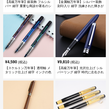
【高級万年筆】銀装飾 フルシル
【金属軸万年筆】シルバー装飾
バー 細字 重要な商談や署名のシ
刻印入り 細字 洗練された輝きが
ーンで自分に自信と信頼を与え
デスク周りと執筆の格を上げる
てくれる
¥
4,590
¥
9,810
(税込)
(税込)
【スケルトン万年筆】透明軸 メ
【高級万年筆】光沢仕上げ シル
タリック仕上げ 細字 インクの色
バーリング 細字 時代に左右され
彩を楽しみながら創造力を刺激
ない普遍的な美しさで末永く愛
する
用できる