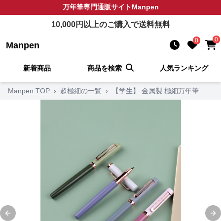
万年筆
専門通販サイト
Manpen
10,000
円以上のご購入で送料無料
0
0
Manpen
新着商品
商品を検索
人気ランキング
Manpen TOP
›
超極細の一覧
›
【学生】 金属製 極細万年筆
Previous slide
Ne