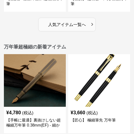
筆
筆
›
人気アイテム一覧へ
万年筆超極細の新着アイテム
¥
4,780
¥
3,660
(税込)
(税込)
【手帳に最適】裏抜けしない超
【匠心】 極細筆先 万年筆
極細万年筆 0.38mm(EF) - 細か
い文字も潰れない (古銅色)