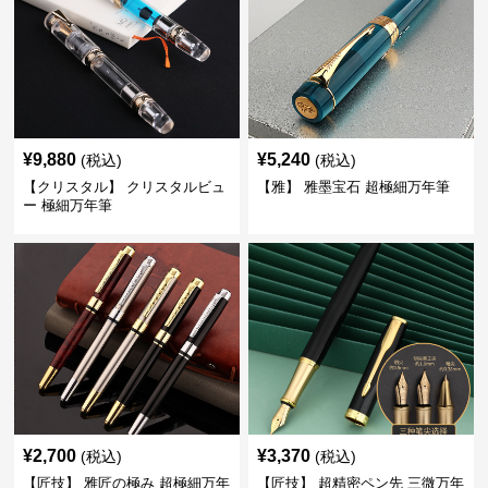
¥
9,880
¥
5,240
(税込)
(税込)
【クリスタル】 クリスタルビュ
【雅】 雅墨宝石 超極細万年筆
ー 極細万年筆
¥
2,700
¥
3,370
(税込)
(税込)
【匠技】 雅匠の極み 超極細万年
【匠技】 超精密ペン先 三微万年