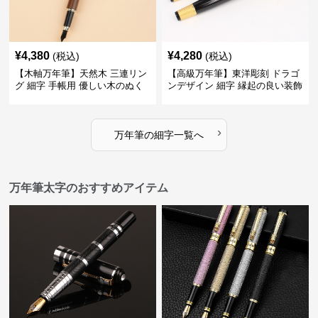
¥
4,380
¥
4,280
(税込)
(税込)
【木軸万年筆】天然木 三連リン
【高級万年筆】東洋彫刻 ドラゴ
グ 細字 手帳用 優しい木のぬく
ンデザイン 細字 縁起の良い装飾
もりが日々の記録を豊かな時間
で特別な記念品や贈り物に最適
に変える
›
万年筆
の
細字
一覧へ
万年筆太字のおすすめアイテム