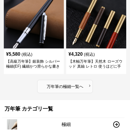
¥
5,580
¥
4,320
(税込)
(税込)
【高級万年筆】銀装飾 シルバー
【木軸万年筆】天然木 ローズウ
極細(EF) 繊細かつ滑らかな書き
ッド 真鍮 レトロ 使うほどに手
味で事務仕事の効率を劇的に高
になじむ経年変化を一生楽しめ
める
る
›
万年筆
の
極細
一覧へ
万年筆 カテゴリ一覧
極細