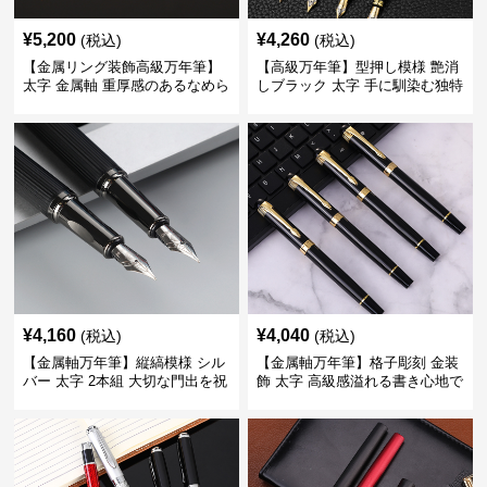
¥
5,200
¥
4,260
(税込)
(税込)
【金属リング装飾高級万年筆】
【高級万年筆】型押し模様 艶消
太字 金属軸 重厚感のあるなめら
しブラック 太字 手に馴染む独特
かな書き心地でサインや宛名書
の質感で長時間の筆記も疲れに
きに最適
くい
¥
4,160
¥
4,040
(税込)
(税込)
【金属軸万年筆】縦縞模様 シル
【金属軸万年筆】格子彫刻 金装
バー 太字 2本組 大切な門出を祝
飾 太字 高級感溢れる書き心地で
うギフトにふさわしい豪華セッ
ビジネスの品格を高める
ト