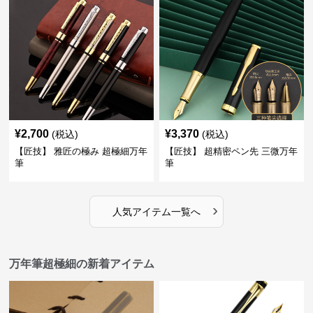
¥
2,700
¥
3,370
(税込)
(税込)
【匠技】 雅匠の極み 超極細万年
【匠技】 超精密ペン先 三微万年
筆
筆
›
人気アイテム一覧へ
万年筆超極細の新着アイテム