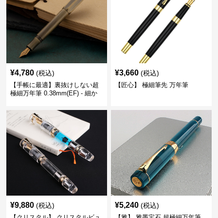
¥
4,780
¥
3,660
(税込)
(税込)
【手帳に最適】裏抜けしない超
【匠心】 極細筆先 万年筆
極細万年筆 0.38mm(EF) - 細か
い文字も潰れない (古銅色)
¥
9,880
¥
5,240
(税込)
(税込)
【クリスタル】 クリスタルビュ
【雅】 雅墨宝石 超極細万年筆