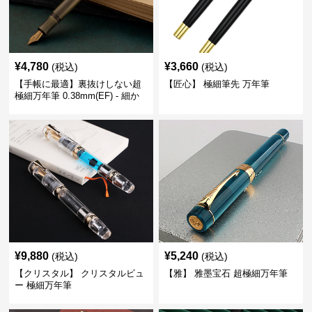
¥
4,780
¥
3,660
(税込)
(税込)
【手帳に最適】裏抜けしない超
【匠心】 極細筆先 万年筆
極細万年筆 0.38mm(EF) - 細か
い文字も潰れない (古銅色)
¥
9,880
¥
5,240
(税込)
(税込)
【クリスタル】 クリスタルビュ
【雅】 雅墨宝石 超極細万年筆
ー 極細万年筆