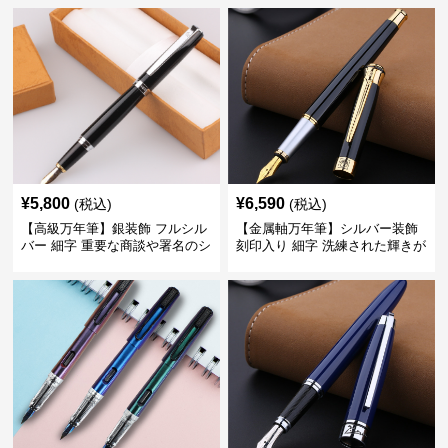
¥
5,800
¥
6,590
(税込)
(税込)
【高級万年筆】銀装飾 フルシル
【金属軸万年筆】シルバー装飾
バー 細字 重要な商談や署名のシ
刻印入り 細字 洗練された輝きが
ーンで自分に自信と信頼を与え
デスク周りと執筆の格を上げる
てくれる