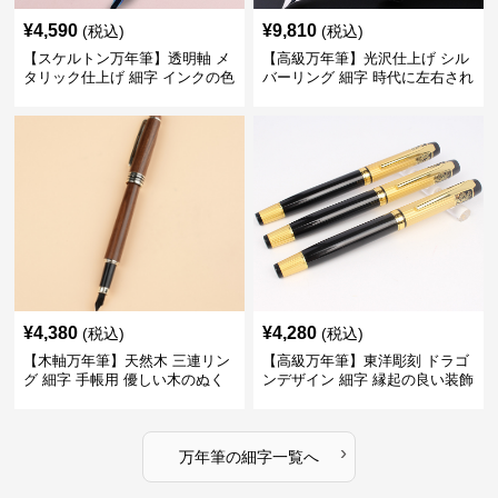
¥
4,590
¥
9,810
(税込)
(税込)
【スケルトン万年筆】透明軸 メ
【高級万年筆】光沢仕上げ シル
タリック仕上げ 細字 インクの色
バーリング 細字 時代に左右され
彩を楽しみながら創造力を刺激
ない普遍的な美しさで末永く愛
する
用できる
¥
4,380
¥
4,280
(税込)
(税込)
【木軸万年筆】天然木 三連リン
【高級万年筆】東洋彫刻 ドラゴ
グ 細字 手帳用 優しい木のぬく
ンデザイン 細字 縁起の良い装飾
もりが日々の記録を豊かな時間
で特別な記念品や贈り物に最適
に変える
›
万年筆
の
細字
一覧へ