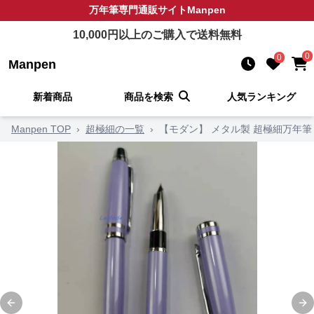
万年筆
専門通販サイト
Manpen
10,000
円以上のご購入で送料無料
0
0
Manpen
新着商品
商品を検索
人気ランキング
Manpen TOP
›
超極細の一覧
›
【モダン】 メタル製 超極細万年筆
Previous slide
Ne