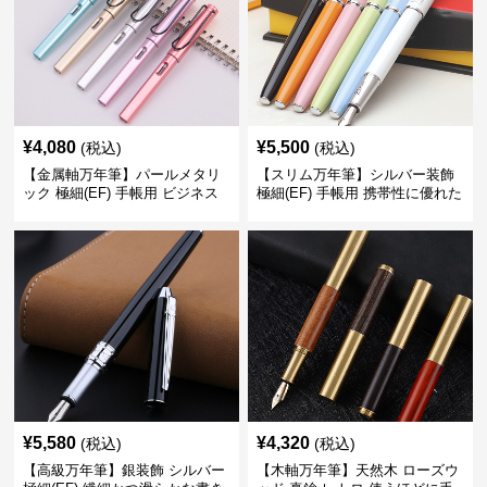
¥
4,080
¥
5,500
(税込)
(税込)
【金属軸万年筆】パールメタリ
【スリム万年筆】シルバー装飾
ック 極細(EF) 手帳用 ビジネス
極細(EF) 手帳用 携帯性に優れた
の場でも美しく精密に書き込め
細身のボディで外出先でもスマ
る
ートに筆記
¥
5,580
¥
4,320
(税込)
(税込)
【高級万年筆】銀装飾 シルバー
【木軸万年筆】天然木 ローズウ