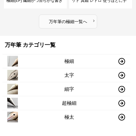
極細(EF) 繊細かつ滑らかな書き
ッド 真鍮 レトロ 使うほどに手
味で事務仕事の効率を劇的に高
になじむ経年変化を一生楽しめ
める
る
›
万年筆
の
極細
一覧へ
万年筆 カテゴリ一覧
極細
太字
細字
超極細
極太