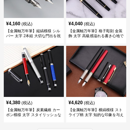
¥
4,160
¥
4,040
(税込)
(税込)
【金属軸万年筆】縦縞模様 シル
【金属軸万年筆】格子彫刻 金装
バー 太字 2本組 大切な門出を祝
飾 太字 高級感溢れる書き心地で
うギフトにふさわしい豪華セッ
ビジネスの品格を高める
ト
¥
4,380
¥
4,620
(税込)
(税込)
【金属軸万年筆】炭素繊維 カー
【金属軸万年筆】横縞模様 スト
ボン模様 太字 スタイリッシュな
ライプ柄 太字 知的な印象を与え
外観で持つ人のこだわりを演出
るデザインで日々の執筆を快適
に