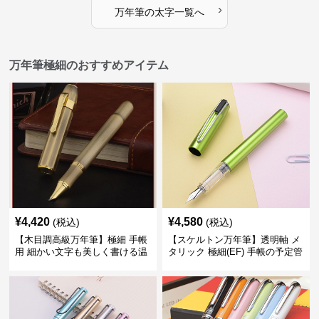
›
万年筆
の
太字
一覧へ
万年筆極細のおすすめアイテム
¥
4,420
¥
4,580
(税込)
(税込)
【木目調高級万年筆】極細 手帳
【スケルトン万年筆】透明軸 メ
用 細かい文字も美しく書ける温
タリック 極細(EF) 手帳の予定管
もりあるデザイン
理も楽しくなるモダンで軽快な
デザイン