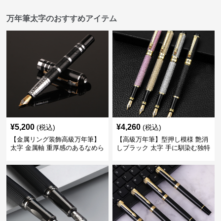
万年筆太字のおすすめアイテム
¥
5,200
¥
4,260
(税込)
(税込)
【金属リング装飾高級万年筆】
【高級万年筆】型押し模様 艶消
太字 金属軸 重厚感のあるなめら
しブラック 太字 手に馴染む独特
かな書き心地でサインや宛名書
の質感で長時間の筆記も疲れに
きに最適
くい