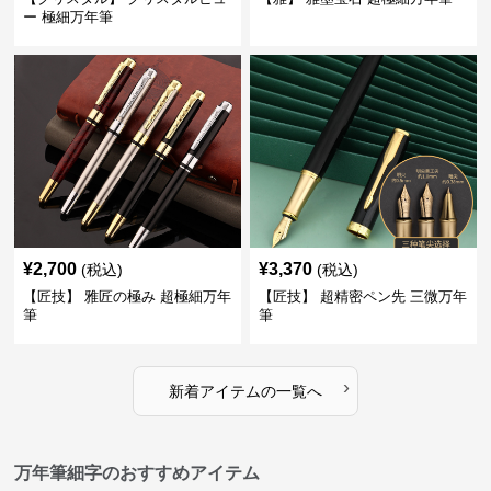
ー 極細万年筆
¥
2,700
¥
3,370
(税込)
(税込)
【匠技】 雅匠の極み 超極細万年
【匠技】 超精密ペン先 三微万年
筆
筆
›
新着アイテムの一覧へ
万年筆細字のおすすめアイテム