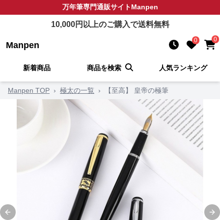
万年筆
専門通販サイト
Manpen
10,000
円以上のご購入で送料無料
0
0
Manpen
新着商品
商品を検索
人気ランキング
Manpen TOP
›
極太の一覧
›
【至高】 皇帝の極筆
Previous slide
Ne