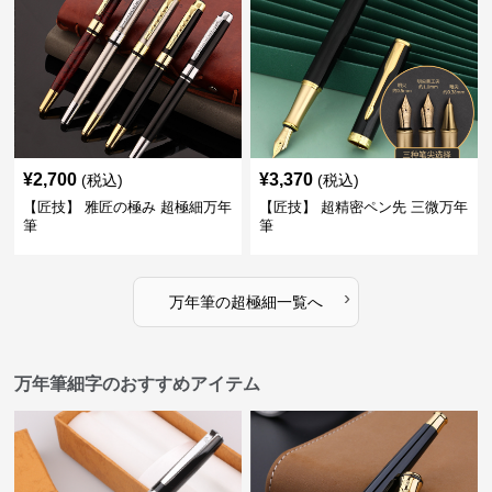
¥
2,700
¥
3,370
(税込)
(税込)
【匠技】 雅匠の極み 超極細万年
【匠技】 超精密ペン先 三微万年
筆
筆
›
万年筆
の
超極細
一覧へ
万年筆細字のおすすめアイテム