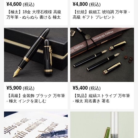
¥
4,600
¥
4,800
(税込)
(税込)
【極太】18金 大理石模様 高級
【伝統】銀細工 琥珀調 万年筆 -
万年筆 - ぬらぬら 書ける 極太
高級 ギフト プレゼント
筆跡
¥
5,900
¥
5,400
(税込)
(税込)
【高級】金装飾 ブラック 万年筆
【気品】縦縞ストライプ 万年筆
- 極太 インクを楽しむ
- 極太 宛名書き 署名