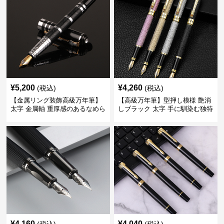
¥
5,200
¥
4,260
(税込)
(税込)
【金属リング装飾高級万年筆】
【高級万年筆】型押し模様 艶消
太字 金属軸 重厚感のあるなめら
しブラック 太字 手に馴染む独特
かな書き心地でサインや宛名書
の質感で長時間の筆記も疲れに
きに最適
くい
¥
4,160
¥
4,040