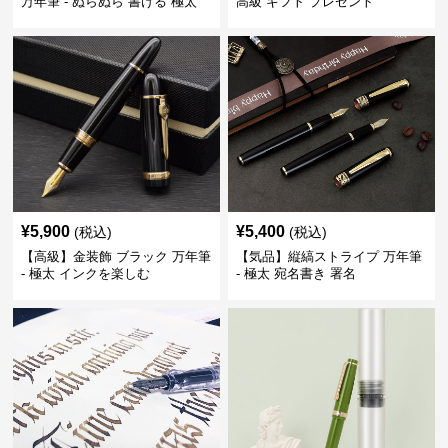
万年筆 - ぬらぬら 書ける 極太
高級 ギフト プレゼント
筆跡
¥
5,900
¥
5,400
(税込)
(税込)
【高級】金装飾 ブラック 万年筆
【気品】縦縞ストライプ 万年筆
- 極太 インクを楽しむ
- 極太 宛名書き 署名