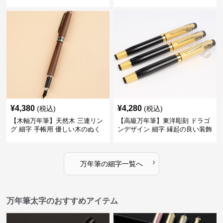
彩を楽しみながら創造力を刺激
ない普遍的な美しさで末永く愛
する
用できる
¥
4,380
¥
4,280
(税込)
(税込)
【木軸万年筆】天然木 三連リン
【高級万年筆】東洋彫刻 ドラゴ
グ 細字 手帳用 優しい木のぬく
ンデザイン 細字 縁起の良い装飾
もりが日々の記録を豊かな時間
で特別な記念品や贈り物に最適
に変える
›
万年筆
の
細字
一覧へ
万年筆太字のおすすめアイテム