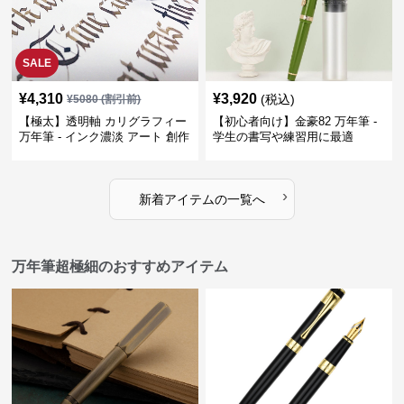
SALE
¥
4,310
¥
3,920
(税込)
¥
5080
(割引前)
【極太】透明軸 カリグラフィー
【初心者向け】金豪82 万年筆 -
万年筆 - インク濃淡 アート 創作
学生の書写や練習用に最適
›
新着アイテムの一覧へ
万年筆超極細のおすすめアイテム