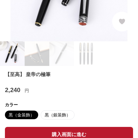
【至高】 皇帝の極筆
2,240
円
カラー
黒（金装飾）
黒（銀装飾）
購入画面に進む