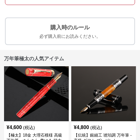
購入時のルール
必ず購入前にお読みください。
万年筆極太の人気アイテム
¥
4,600
¥
4,800
(税込)
(税込)
【極太】18金 大理石模様 高級
【伝統】銀細工 琥珀調 万年筆 -