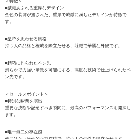
＜特徴＞
■威厳あふれる重厚なデザイン
金色の装飾が施された、重厚で威厳に満ちたデザインが特徴で
す。
■皇帝を思わせる風格
持つ人の品格と権威を際立たせる、荘厳で華麗な外観です。
■精巧に作られたペン先
滑らかで力強い筆致を可能にする、高度な技術で仕上げられたペ
ン先です。
＜セールスポイント＞
■特別な瞬間を演出
重要な決断や記念すべき瞬間に、最高のパフォーマンスを発揮し
ます。
■唯一無二の存在感
他にはない圧倒的な存在感で、持つ人の個性を際立たせます。