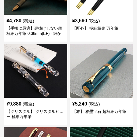
¥
4,780
¥
3,660
(税込)
(税込)
【手帳に最適】裏抜けしない超
【匠心】 極細筆先 万年筆
極細万年筆 0.38mm(EF) - 細か
い文字も潰れない (古銅色)
¥
9,880
¥
5,240
(税込)
(税込)
【クリスタル】 クリスタルビュ
【雅】 雅墨宝石 超極細万年筆
ー 極細万年筆