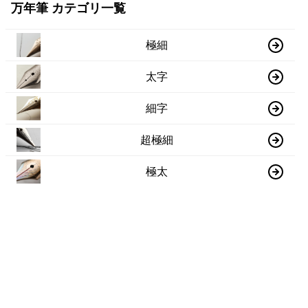
万年筆 カテゴリ一覧
極細
太字
細字
超極細
極太