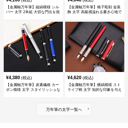
(税込)
(税込)
【金属軸万年筆】縦縞模様 シル
【金属軸万年筆】格子彫刻 金装
バー 太字 2本組 大切な門出を祝
飾 太字 高級感溢れる書き心地で
うギフトにふさわしい豪華セッ
ビジネスの品格を高める
ト
¥
4,380
¥
4,620
(税込)
(税込)
【金属軸万年筆】炭素繊維 カー
【金属軸万年筆】横縞模様 スト
ボン模様 太字 スタイリッシュな
ライプ柄 太字 知的な印象を与え
外観で持つ人のこだわりを演出
るデザインで日々の執筆を快適
に
›
万年筆
の
太字
一覧へ