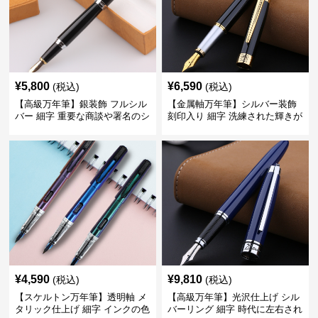
¥
5,800
¥
6,590
(税込)
(税込)
【高級万年筆】銀装飾 フルシル
【金属軸万年筆】シルバー装飾
バー 細字 重要な商談や署名のシ
刻印入り 細字 洗練された輝きが
ーンで自分に自信と信頼を与え
デスク周りと執筆の格を上げる
てくれる
¥
4,590
¥
9,810
(税込)
(税込)
【スケルトン万年筆】透明軸 メ
【高級万年筆】光沢仕上げ シル
タリック仕上げ 細字 インクの色
バーリング 細字 時代に左右され