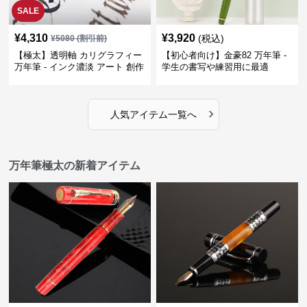
SALE
¥
4,310
¥
3,920
(税込)
¥
5080
(割引前)
【極太】透明軸 カリグラフィー
【初心者向け】金豪82 万年筆 -
万年筆 - インク濃淡 アート 創作
学生の書写や練習用に最適
›
人気アイテム一覧へ
万年筆極太の新着アイテム