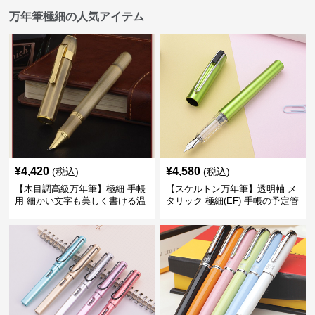
万年筆極細の人気アイテム
¥
4,420
¥
4,580
(税込)
(税込)
【木目調高級万年筆】極細 手帳
【スケルトン万年筆】透明軸 メ
用 細かい文字も美しく書ける温
タリック 極細(EF) 手帳の予定管
もりあるデザイン
理も楽しくなるモダンで軽快な
デザイン