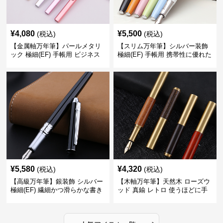
¥
4,080
¥
5,500
(税込)
(税込)
【金属軸万年筆】パールメタリ
【スリム万年筆】シルバー装飾
ック 極細(EF) 手帳用 ビジネス
極細(EF) 手帳用 携帯性に優れた
の場でも美しく精密に書き込め
細身のボディで外出先でもスマ
る
ートに筆記
¥
5,580
¥
4,320
(税込)
(税込)
【高級万年筆】銀装飾 シルバー
【木軸万年筆】天然木 ローズウ
極細(EF) 繊細かつ滑らかな書き
ッド 真鍮 レトロ 使うほどに手
味で事務仕事の効率を劇的に高
になじむ経年変化を一生楽しめ
める
る