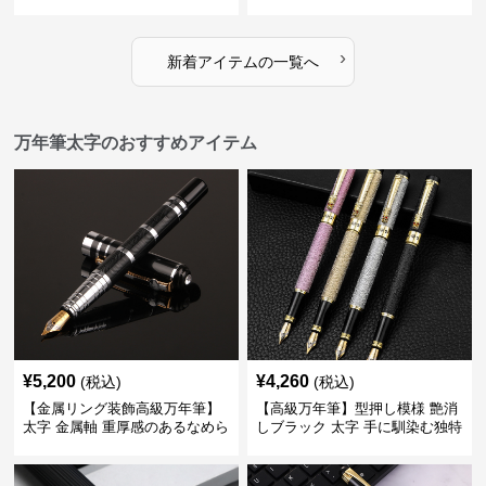
味で事務仕事の効率を劇的に高
になじむ経年変化を一生楽しめ
める
る
›
新着アイテムの一覧へ
万年筆太字のおすすめアイテム
¥
5,200
¥
4,260
(税込)
(税込)
【金属リング装飾高級万年筆】
【高級万年筆】型押し模様 艶消
太字 金属軸 重厚感のあるなめら
しブラック 太字 手に馴染む独特
かな書き心地でサインや宛名書
の質感で長時間の筆記も疲れに
きに最適
くい