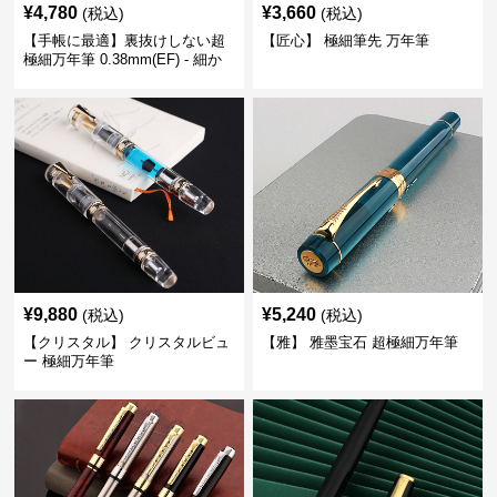
¥
4,780
¥
3,660
(税込)
(税込)
【手帳に最適】裏抜けしない超
【匠心】 極細筆先 万年筆
極細万年筆 0.38mm(EF) - 細か
い文字も潰れない (古銅色)
¥
9,880
¥
5,240
(税込)
(税込)
【クリスタル】 クリスタルビュ
【雅】 雅墨宝石 超極細万年筆
ー 極細万年筆