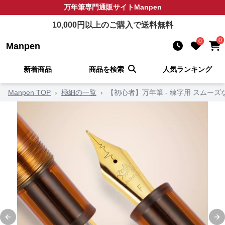
万年筆
専門通販サイト
Manpen
10,000
円以上のご購入で送料無料
0
0
Manpen
新着商品
商品を検索
人気ランキング
Manpen TOP
›
極細の一覧
›
【初心者】万年筆 - 練字用 スムー
Previous slide
Ne