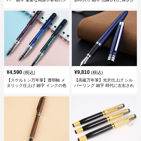
ーンで自分に自信と信頼を与え
デスク周りと執筆の格を上げる
てくれる
¥
4,590
¥
9,810
(税込)
(税込)
【スケルトン万年筆】透明軸 メ
【高級万年筆】光沢仕上げ シル
タリック仕上げ 細字 インクの色
バーリング 細字 時代に左右され
彩を楽しみながら創造力を刺激
ない普遍的な美しさで末永く愛
する
用できる