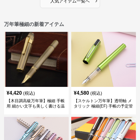
›
人気アイテム一覧へ
万年筆極細の新着アイテム
¥
4,420
¥
4,580
(税込)
(税込)
【木目調高級万年筆】極細 手帳
【スケルトン万年筆】透明軸 メ
用 細かい文字も美しく書ける温
タリック 極細(EF) 手帳の予定管
もりあるデザイン
理も楽しくなるモダンで軽快な
デザイン