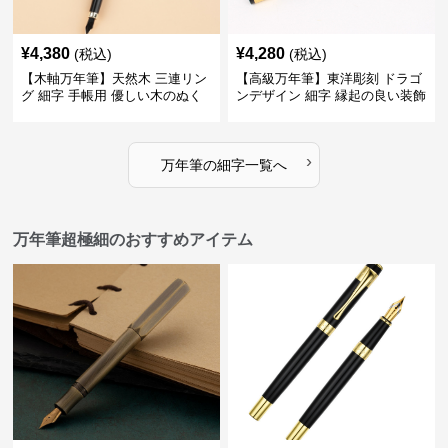
¥
4,380
¥
4,280
(税込)
(税込)
【木軸万年筆】天然木 三連リン
【高級万年筆】東洋彫刻 ドラゴ
グ 細字 手帳用 優しい木のぬく
ンデザイン 細字 縁起の良い装飾
もりが日々の記録を豊かな時間
で特別な記念品や贈り物に最適
に変える
›
万年筆
の
細字
一覧へ
万年筆超極細のおすすめアイテム