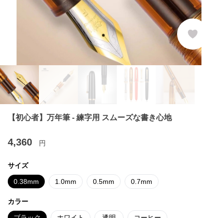
【初心者】万年筆 - 練字用 スムーズな書き心地
4,360
円
サイズ
0.38mm
1.0mm
0.5mm
0.7mm
カラー
ブラック
ホワイト
透明
コーヒー