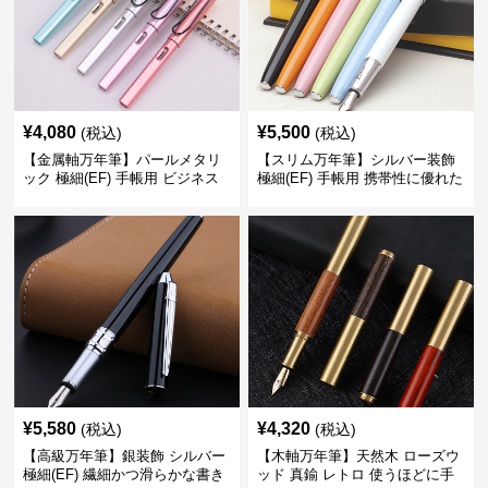
¥
4,080
¥
5,500
(税込)
(税込)
【金属軸万年筆】パールメタリ
【スリム万年筆】シルバー装飾
ック 極細(EF) 手帳用 ビジネス
極細(EF) 手帳用 携帯性に優れた
の場でも美しく精密に書き込め
細身のボディで外出先でもスマ
る
ートに筆記
¥
5,580
¥
4,320
(税込)
(税込)
【高級万年筆】銀装飾 シルバー
【木軸万年筆】天然木 ローズウ
極細(EF) 繊細かつ滑らかな書き
ッド 真鍮 レトロ 使うほどに手