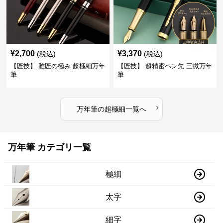
¥
2,700
¥
3,370
(税込)
(税込)
【匠技】 雅匠の極み 超極細万年
【匠技】 超精密ペン先 三微万年
筆
筆
›
万年筆
の
超極細
一覧へ
万年筆 カテゴリ一覧
極細
太字
細字