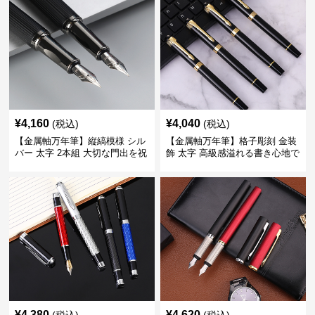
¥
4,160
¥
4,040
(税込)
(税込)
【金属軸万年筆】縦縞模様 シル
【金属軸万年筆】格子彫刻 金装
バー 太字 2本組 大切な門出を祝
飾 太字 高級感溢れる書き心地で
うギフトにふさわしい豪華セッ
ビジネスの品格を高める
ト
¥
4,380
¥
4,620