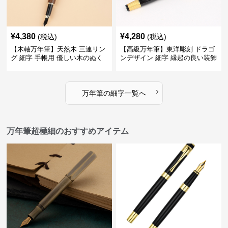
¥
4,380
¥
4,280
(税込)
(税込)
【木軸万年筆】天然木 三連リン
【高級万年筆】東洋彫刻 ドラゴ
グ 細字 手帳用 優しい木のぬく
ンデザイン 細字 縁起の良い装飾
もりが日々の記録を豊かな時間
で特別な記念品や贈り物に最適
に変える
›
万年筆
の
細字
一覧へ
万年筆超極細のおすすめアイテム