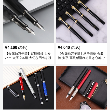
¥
4,160
¥
4,040
(税込)
(税込)
【金属軸万年筆】縦縞模様 シル
【金属軸万年筆】格子彫刻 金装
バー 太字 2本組 大切な門出を祝
飾 太字 高級感溢れる書き心地で
うギフトにふさわしい豪華セッ
ビジネスの品格を高める
ト