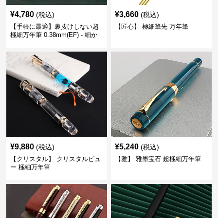
¥
4,780
¥
3,660
(税込)
(税込)
【手帳に最適】裏抜けしない超
【匠心】 極細筆先 万年筆
極細万年筆 0.38mm(EF) - 細か
い文字も潰れない (古銅色)
¥
9,880
¥
5,240
(税込)
(税込)
【クリスタル】 クリスタルビュ
【雅】 雅墨宝石 超極細万年筆
ー 極細万年筆