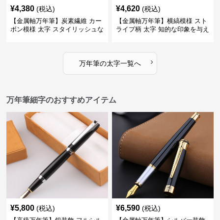
¥
4,380
¥
4,620
(税込)
(税込)
【金属軸万年筆】炭素繊維 カー
【金属軸万年筆】横縞模様 スト
ボン模様 太字 スタイリッシュな
ライプ柄 太字 知的な印象を与え
外観で持つ人のこだわりを演出
るデザインで日々の執筆を快適
に
›
万年筆
の
太字
一覧へ
万年筆細字のおすすめアイテム
¥
5,800
¥
6,590
(税込)
(税込)