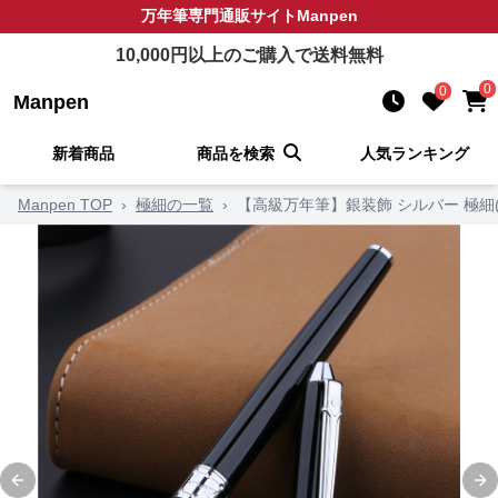
万年筆
専門通販サイト
Manpen
10,000
円以上のご購入で送料無料
0
0
Manpen
新着商品
商品を検索
人気ランキング
Manpen TOP
›
極細の一覧
›
【高級万年筆】銀装飾 シルバー 極細
Previous slide
Ne