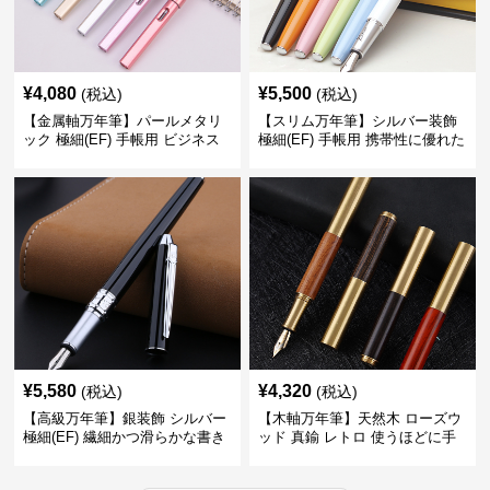
¥
4,080
¥
5,500
(税込)
(税込)
【金属軸万年筆】パールメタリ
【スリム万年筆】シルバー装飾
ック 極細(EF) 手帳用 ビジネス
極細(EF) 手帳用 携帯性に優れた
の場でも美しく精密に書き込め
細身のボディで外出先でもスマ
る
ートに筆記
¥
5,580
¥
4,320
(税込)
(税込)
【高級万年筆】銀装飾 シルバー
【木軸万年筆】天然木 ローズウ
極細(EF) 繊細かつ滑らかな書き
ッド 真鍮 レトロ 使うほどに手
味で事務仕事の効率を劇的に高
になじむ経年変化を一生楽しめ
める
る