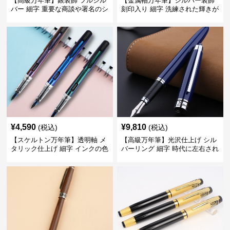
【高級万年筆】銀装飾 フルシル
【金属軸万年筆】シルバー装飾
バー 細字 重要な商談や署名のシ
刻印入り 細字 洗練された輝きが
ーンで自分に自信と信頼を与え
デスク周りと執筆の格を上げる
てくれる
¥
4,590
¥
9,810
(税込)
(税込)
【スケルトン万年筆】透明軸 メ
【高級万年筆】光沢仕上げ シル
タリック仕上げ 細字 インクの色
バーリング 細字 時代に左右され
彩を楽しみながら創造力を刺激
ない普遍的な美しさで末永く愛
する
用できる