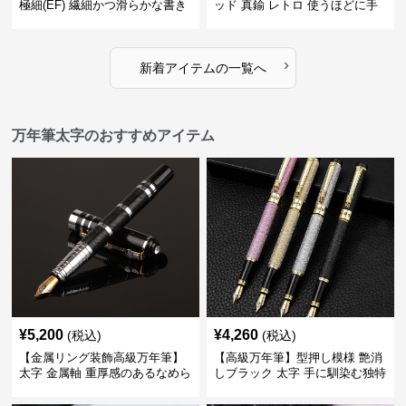
極細(EF) 繊細かつ滑らかな書き
ッド 真鍮 レトロ 使うほどに手
味で事務仕事の効率を劇的に高
になじむ経年変化を一生楽しめ
める
る
›
新着アイテムの一覧へ
万年筆太字のおすすめアイテム
¥
5,200
¥
4,260
(税込)
(税込)
【金属リング装飾高級万年筆】
【高級万年筆】型押し模様 艶消
太字 金属軸 重厚感のあるなめら
しブラック 太字 手に馴染む独特
かな書き心地でサインや宛名書
の質感で長時間の筆記も疲れに
きに最適
くい