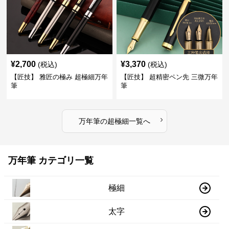
¥
2,700
¥
3,370
(税込)
(税込)
【匠技】 雅匠の極み 超極細万年
【匠技】 超精密ペン先 三微万年
筆
筆
›
万年筆
の
超極細
一覧へ
万年筆 カテゴリ一覧
極細
太字