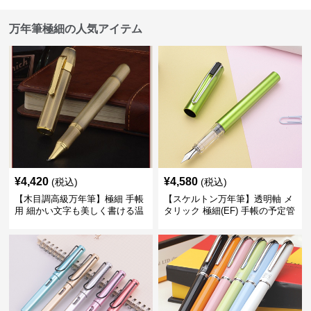
万年筆極細の人気アイテム
¥
4,420
¥
4,580
(税込)
(税込)
【木目調高級万年筆】極細 手帳
【スケルトン万年筆】透明軸 メ
用 細かい文字も美しく書ける温
タリック 極細(EF) 手帳の予定管
もりあるデザイン
理も楽しくなるモダンで軽快な
デザイン