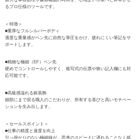
るプロ仕様のツールです。
＜特徴＞
■重厚なフルシルバーボディ
適度な重量感がペン先に自然な筆圧をかけ、疲れにくい筆記をサ
ポートします。
■精緻な極細（EF）ペン先
硬めでコントロールしやすく、複写式の伝票や狭い記入欄にも対
応可能です。
■高級感溢れる銀装飾
細部にまで宿る職人のこだわりが、所有する喜びと高いモチベー
ションを生み出します。
＜セールスポイント＞
■仕事の精度と速度を向上
引っ掛かりのない極細線が、思考のスピードに遅れることなく紙