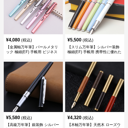
¥
4,080
¥
5,500
(税込)
(税込)
【金属軸万年筆】パールメタリ
【スリム万年筆】シルバー装飾
ック 極細(EF) 手帳用 ビジネス
極細(EF) 手帳用 携帯性に優れた
の場でも美しく精密に書き込め
細身のボディで外出先でもスマ
る
ートに筆記
¥
5,580
¥
4,320
(税込)
(税込)
【高級万年筆】銀装飾 シルバー
【木軸万年筆】天然木 ローズウ