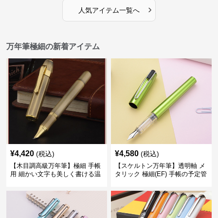
›
人気アイテム一覧へ
万年筆極細の新着アイテム
¥
4,420
¥
4,580
(税込)
(税込)
【木目調高級万年筆】極細 手帳
【スケルトン万年筆】透明軸 メ
用 細かい文字も美しく書ける温
タリック 極細(EF) 手帳の予定管
もりあるデザイン
理も楽しくなるモダンで軽快な
デザイン