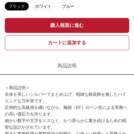
ブラック
ホワイト
ブルー
購入画面に進む
カートに追加する
商品説明
＜商品説明＞
全体を美しいシルバーでまとめ上げ、精緻な銀装飾を施したハイ
エンドな万年筆です。
圧倒的な高級感を纏いながら、極細（EF）のペン先による実務へ
の高い適応力を誇ります。
細かい数字や文字をミスなく、かつ滑らかに書き続けるための精
密な設計がされています。
膨大な事務処理や書類確認の時間を、心地よい作業へと昇華させ