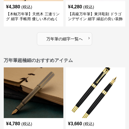
¥
4,380
¥
4,280
(税込)
(税込)
【木軸万年筆】天然木 三連リン
【高級万年筆】東洋彫刻 ドラゴ
グ 細字 手帳用 優しい木のぬく
ンデザイン 細字 縁起の良い装飾
もりが日々の記録を豊かな時間
で特別な記念品や贈り物に最適
に変える
›
万年筆
の
細字
一覧へ
万年筆超極細のおすすめアイテム
¥
4,780
¥
3,660
(税込)
(税込)