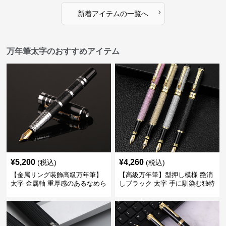
›
新着アイテムの一覧へ
万年筆太字のおすすめアイテム
¥
5,200
¥
4,260
(税込)
(税込)
【金属リング装飾高級万年筆】
【高級万年筆】型押し模様 艶消
太字 金属軸 重厚感のあるなめら
しブラック 太字 手に馴染む独特
かな書き心地でサインや宛名書
の質感で長時間の筆記も疲れに
きに最適
くい