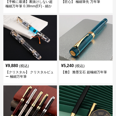
【手帳に最適】裏抜けしない超
【匠心】 極細筆先 万年筆
極細万年筆 0.38mm(EF) - 細か
い文字も潰れない (古銅色)
¥
9,880
¥
5,240
(税込)
(税込)
【クリスタル】 クリスタルビュ
【雅】 雅墨宝石 超極細万年筆
ー 極細万年筆