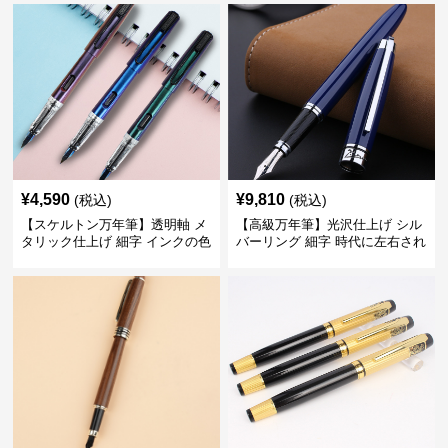
てくれる
¥
4,590
¥
9,810
(税込)
(税込)
【スケルトン万年筆】透明軸 メ
【高級万年筆】光沢仕上げ シル
タリック仕上げ 細字 インクの色
バーリング 細字 時代に左右され
彩を楽しみながら創造力を刺激
ない普遍的な美しさで末永く愛
する
用できる