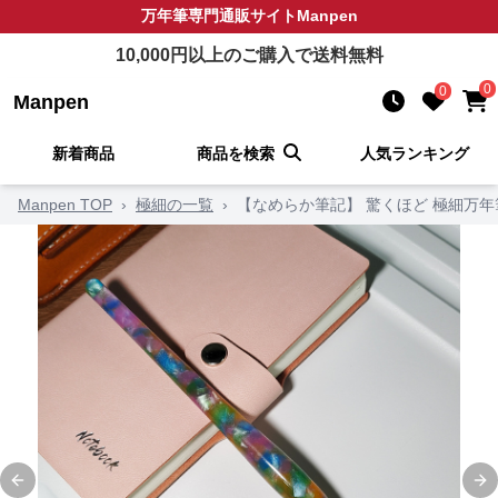
万年筆
専門通販サイト
Manpen
10,000
円以上のご購入で送料無料
0
0
Manpen
新着商品
商品を検索
人気ランキング
Manpen TOP
›
極細の一覧
›
【なめらか筆記】 驚くほど 極細万年
Previous slide
Ne