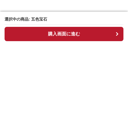
選択中の商品: 五色宝石
選択中の商品: 五色宝石
購入画面に進む
購入画面に進む
Manpen
について
会社概要