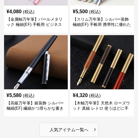
¥
4,080
¥
5,500
(税込)
(税込)
【金属軸万年筆】パールメタリ
【スリム万年筆】シルバー装飾
ック 極細(EF) 手帳用 ビジネス
極細(EF) 手帳用 携帯性に優れた
の場でも美しく精密に書き込め
細身のボディで外出先でもスマ
る
ートに筆記
¥
5,580
¥
4,320
(税込)
(税込)
【高級万年筆】銀装飾 シルバー
【木軸万年筆】天然木 ローズウ
極細(EF) 繊細かつ滑らかな書き
ッド 真鍮 レトロ 使うほどに手
味で事務仕事の効率を劇的に高
になじむ経年変化を一生楽しめ
める
る
›
人気アイテム一覧へ