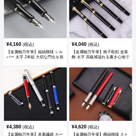
¥
4,160
¥
4,040
(税込)
(税込)
【金属軸万年筆】縦縞模様 シル
【金属軸万年筆】格子彫刻 金装
バー 太字 2本組 大切な門出を祝
飾 太字 高級感溢れる書き心地で
うギフトにふさわしい豪華セッ
ビジネスの品格を高める
ト
¥
4,380
¥
4,620
(税込)
(税込)
【金属軸万年筆】炭素繊維 カー
【金属軸万年筆】横縞模様 スト