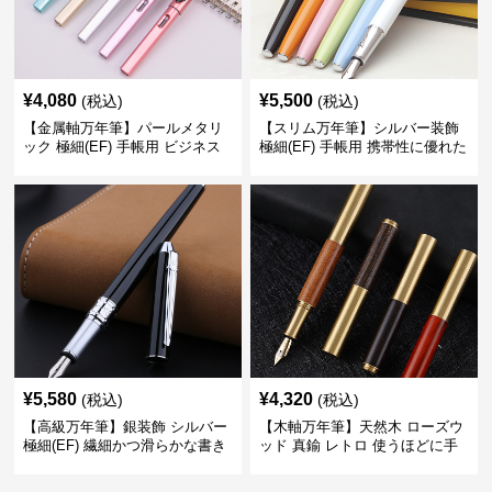
¥
4,080
¥
5,500
(税込)
(税込)
【金属軸万年筆】パールメタリ
【スリム万年筆】シルバー装飾
ック 極細(EF) 手帳用 ビジネス
極細(EF) 手帳用 携帯性に優れた
の場でも美しく精密に書き込め
細身のボディで外出先でもスマ
る
ートに筆記
¥
5,580
¥
4,320
(税込)
(税込)
【高級万年筆】銀装飾 シルバー
【木軸万年筆】天然木 ローズウ
極細(EF) 繊細かつ滑らかな書き
ッド 真鍮 レトロ 使うほどに手
味で事務仕事の効率を劇的に高
になじむ経年変化を一生楽しめ
める
る