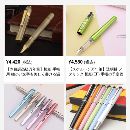
¥
4,420
¥
4,580
(税込)
(税込)
【木目調高級万年筆】極細 手帳
【スケルトン万年筆】透明軸 メ
用 細かい文字も美しく書ける温
タリック 極細(EF) 手帳の予定管
もりあるデザイン
理も楽しくなるモダンで軽快な
デザイン