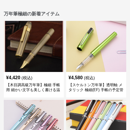
万年筆極細の新着アイテム
¥
4,420
¥
4,580
(税込)
(税込)
【木目調高級万年筆】極細 手帳
【スケルトン万年筆】透明軸 メ
用 細かい文字も美しく書ける温
タリック 極細(EF) 手帳の予定管
もりあるデザイン
理も楽しくなるモダンで軽快な
デザイン