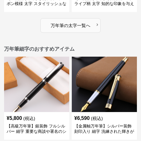
ボン模様 太字 スタイリッシュな
ライプ柄 太字 知的な印象を与え
外観で持つ人のこだわりを演出
るデザインで日々の執筆を快適
に
›
万年筆
の
太字
一覧へ
万年筆細字のおすすめアイテム
¥
5,800
¥
6,590
(税込)
(税込)
【高級万年筆】銀装飾 フルシル
【金属軸万年筆】シルバー装飾
バー 細字 重要な商談や署名のシ
刻印入り 細字 洗練された輝きが
ーンで自分に自信と信頼を与え
デスク周りと執筆の格を上げる