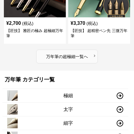
¥
2,700
¥
3,370
(税込)
(税込)
【匠技】 雅匠の極み 超極細万年
【匠技】 超精密ペン先 三微万年
筆
筆
›
万年筆
の
超極細
一覧へ
万年筆 カテゴリ一覧
極細
太字
細字