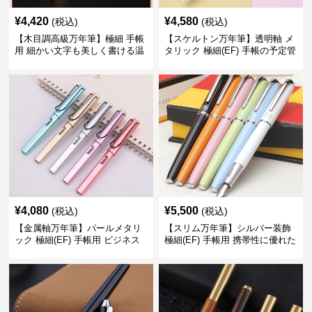
¥
4,420
¥
4,580
(税込)
(税込)
【木目調高級万年筆】極細 手帳
【スケルトン万年筆】透明軸 メ
用 細かい文字も美しく書ける温
タリック 極細(EF) 手帳の予定管
もりあるデザイン
理も楽しくなるモダンで軽快な
デザイン
¥
4,080
¥
5,500
(税込)
(税込)
【金属軸万年筆】パールメタリ
【スリム万年筆】シルバー装飾
ック 極細(EF) 手帳用 ビジネス
極細(EF) 手帳用 携帯性に優れた
の場でも美しく精密に書き込め
細身のボディで外出先でもスマ
る
ートに筆記