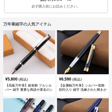
必ず購入前にお読みください。
万年筆細字の人気アイテム
¥
5,800
¥
6,590
(税込)
(税込)
【高級万年筆】銀装飾 フルシル
【金属軸万年筆】シルバー装飾
バー 細字 重要な商談や署名のシ
刻印入り 細字 洗練された輝きが
ーンで自分に自信と信頼を与え
デスク周りと執筆の格を上げる
てくれる