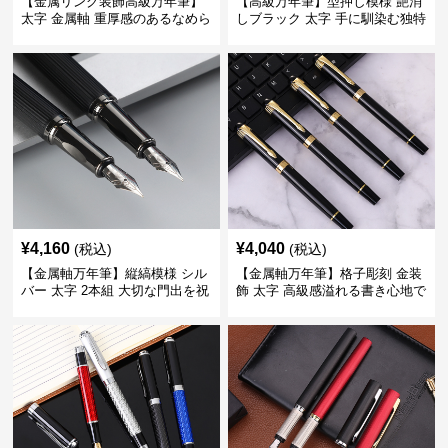
【金属リング装飾高級万年筆】
【高級万年筆】型押し模様 艶消
太字 金属軸 重厚感のあるなめら
しブラック 太字 手に馴染む独特
かな書き心地でサインや宛名書
の質感で長時間の筆記も疲れに
きに最適
くい
¥
4,160
¥
4,040
(税込)
(税込)
【金属軸万年筆】縦縞模様 シル
【金属軸万年筆】格子彫刻 金装
バー 太字 2本組 大切な門出を祝
飾 太字 高級感溢れる書き心地で
うギフトにふさわしい豪華セッ
ビジネスの品格を高める
ト