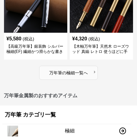
¥
5,580
¥
4,320
(税込)
(税込)
【高級万年筆】銀装飾 シルバー
【木軸万年筆】天然木 ローズウ
極細(EF) 繊細かつ滑らかな書き
ッド 真鍮 レトロ 使うほどに手
味で事務仕事の効率を劇的に高
になじむ経年変化を一生楽しめ
める
る
›
万年筆
の
極細
一覧へ
万年筆金属製のおすすめアイテム
万年筆 カテゴリ一覧
極細