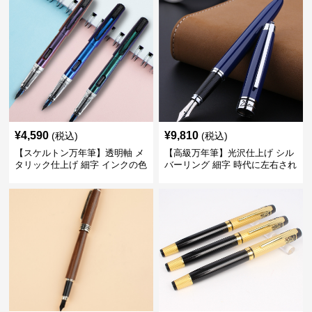
¥
4,590
¥
9,810
(税込)
(税込)
【スケルトン万年筆】透明軸 メ
【高級万年筆】光沢仕上げ シル
タリック仕上げ 細字 インクの色
バーリング 細字 時代に左右され
彩を楽しみながら創造力を刺激
ない普遍的な美しさで末永く愛
する
用できる