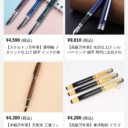
¥
4,590
¥
9,810
(税込)
(税込)
【スケルトン万年筆】透明軸 メ
【高級万年筆】光沢仕上げ シル
タリック仕上げ 細字 インクの色
バーリング 細字 時代に左右され
彩を楽しみながら創造力を刺激
ない普遍的な美しさで末永く愛
する
用できる
¥
4,380
¥
4,280
(税込)
(税込)
【木軸万年筆】天然木 三連リン
【高級万年筆】東洋彫刻 ドラゴ