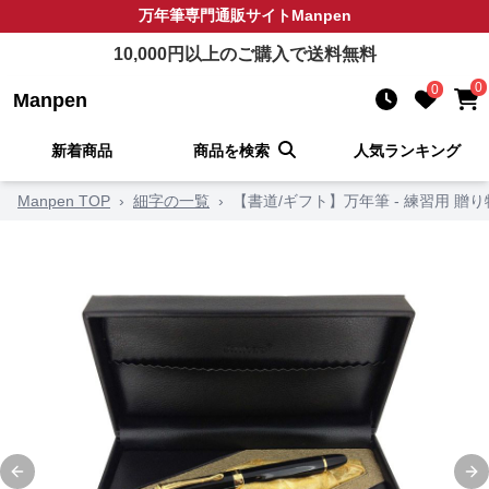
万年筆
専門通販サイト
Manpen
10,000
円以上のご購入で送料無料
0
0
Manpen
新着商品
商品を検索
人気ランキング
Manpen TOP
›
細字の一覧
›
【書道/ギフト】万年筆 - 練習用 贈
Previous slide
Ne