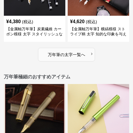
¥
4,380
¥
4,620
(税込)
(税込)
【金属軸万年筆】炭素繊維 カー
【金属軸万年筆】横縞模様 スト
ボン模様 太字 スタイリッシュな
ライプ柄 太字 知的な印象を与え
外観で持つ人のこだわりを演出
るデザインで日々の執筆を快適
に
›
万年筆
の
太字
一覧へ
万年筆極細のおすすめアイテム