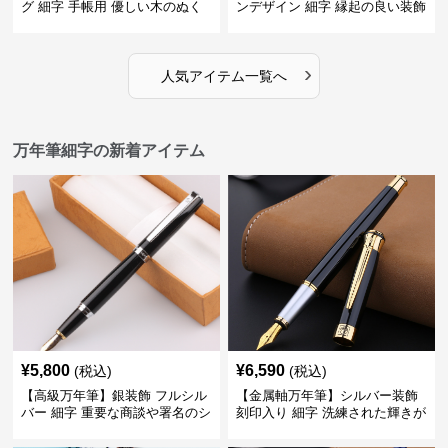
グ 細字 手帳用 優しい木のぬく
ンデザイン 細字 縁起の良い装飾
もりが日々の記録を豊かな時間
で特別な記念品や贈り物に最適
に変える
›
人気アイテム一覧へ
万年筆細字の新着アイテム
¥
5,800
¥
6,590
(税込)
(税込)
【高級万年筆】銀装飾 フルシル
【金属軸万年筆】シルバー装飾
バー 細字 重要な商談や署名のシ
刻印入り 細字 洗練された輝きが
ーンで自分に自信と信頼を与え
デスク周りと執筆の格を上げる
てくれる