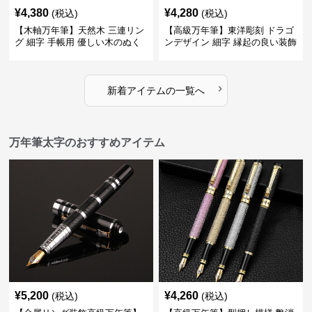
¥
4,380
¥
4,280
(税込)
(税込)
【木軸万年筆】天然木 三連リン
【高級万年筆】東洋彫刻 ドラゴ
グ 細字 手帳用 優しい木のぬく
ンデザイン 細字 縁起の良い装飾
もりが日々の記録を豊かな時間
で特別な記念品や贈り物に最適
に変える
›
新着アイテムの一覧へ
万年筆太字のおすすめアイテム
¥
5,200
¥
4,260
(税込)
(税込)