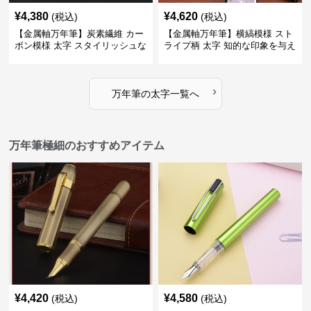
¥
4,380
¥
4,620
(税込)
(税込)
【金属軸万年筆】炭素繊維 カー
【金属軸万年筆】横縞模様 スト
ボン模様 太字 スタイリッシュな
ライプ柄 太字 知的な印象を与え
外観で持つ人のこだわりを演出
るデザインで日々の執筆を快適
に
›
万年筆
の
太字
一覧へ
万年筆極細のおすすめアイテム
¥
4,420
¥
4,580
(税込)
(税込)