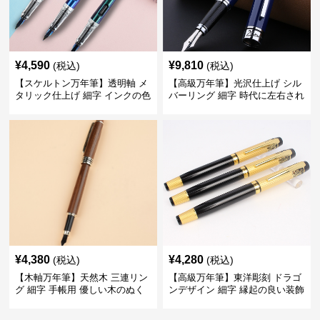
¥
4,590
¥
9,810
(税込)
(税込)
【スケルトン万年筆】透明軸 メ
【高級万年筆】光沢仕上げ シル
タリック仕上げ 細字 インクの色
バーリング 細字 時代に左右され
彩を楽しみながら創造力を刺激
ない普遍的な美しさで末永く愛
する
用できる
¥
4,380
¥
4,280
(税込)
(税込)
【木軸万年筆】天然木 三連リン
【高級万年筆】東洋彫刻 ドラゴ
グ 細字 手帳用 優しい木のぬく
ンデザイン 細字 縁起の良い装飾
もりが日々の記録を豊かな時間
で特別な記念品や贈り物に最適
に変える