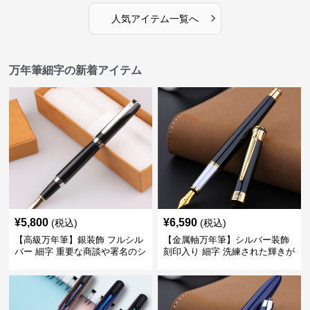
›
人気アイテム一覧へ
万年筆細字の新着アイテム
¥
5,800
¥
6,590
(税込)
(税込)
【高級万年筆】銀装飾 フルシル
【金属軸万年筆】シルバー装飾
バー 細字 重要な商談や署名のシ
刻印入り 細字 洗練された輝きが
ーンで自分に自信と信頼を与え
デスク周りと執筆の格を上げる
てくれる