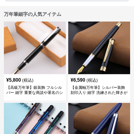
万年筆細字の人気アイテム
¥
5,800
¥
6,590
(税込)
(税込)
【高級万年筆】銀装飾 フルシル
【金属軸万年筆】シルバー装飾
バー 細字 重要な商談や署名のシ
刻印入り 細字 洗練された輝きが
ーンで自分に自信と信頼を与え
デスク周りと執筆の格を上げる
てくれる