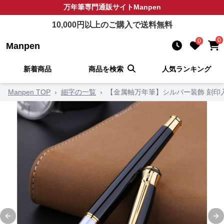
万年筆
専門通販サイト
Manpen
10,000
円以上のご購入で送料無料
0
0
Manpen
新着商品
商品を検索
人気ランキング
Manpen TOP
›
細字の一覧
›
【金属軸万年筆】シルバー装飾 刻印
Previous slide
Ne