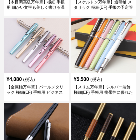
【木目調高級万年筆】極細 手帳
【スケルトン万年筆】透明軸 メ
用 細かい文字も美しく書ける温
タリック 極細(EF) 手帳の予定管
もりあるデザイン
理も楽しくなるモダンで軽快な
デザイン
¥
4,080
¥
5,500
(税込)
(税込)
【金属軸万年筆】パールメタリ
【スリム万年筆】シルバー装飾
ック 極細(EF) 手帳用 ビジネス
極細(EF) 手帳用 携帯性に優れた
の場でも美しく精密に書き込め
細身のボディで外出先でもスマ
る
ートに筆記