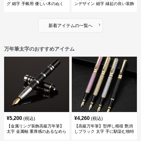
グ 細字 手帳用 優しい木のぬく
ンデザイン 細字 縁起の良い装飾
もりが日々の記録を豊かな時間
で特別な記念品や贈り物に最適
に変える
›
新着アイテムの一覧へ
万年筆太字のおすすめアイテム
¥
5,200
¥
4,260
(税込)
(税込)
【金属リング装飾高級万年筆】
【高級万年筆】型押し模様 艶消
太字 金属軸 重厚感のあるなめら
しブラック 太字 手に馴染む独特
かな書き心地でサインや宛名書
の質感で長時間の筆記も疲れに