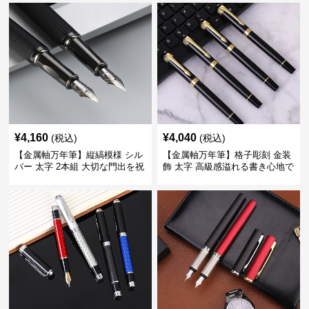
きに最適
くい
¥
4,160
¥
4,040
(税込)
(税込)
【金属軸万年筆】縦縞模様 シル
【金属軸万年筆】格子彫刻 金装
バー 太字 2本組 大切な門出を祝
飾 太字 高級感溢れる書き心地で
うギフトにふさわしい豪華セッ
ビジネスの品格を高める
ト