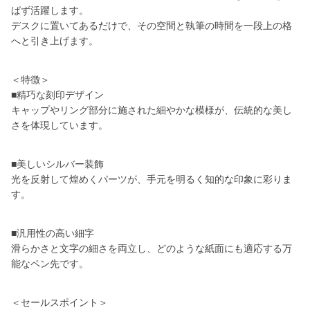
ばず活躍します。
デスクに置いてあるだけで、その空間と執筆の時間を一段上の格
へと引き上げます。
＜特徴＞
■精巧な刻印デザイン
キャップやリング部分に施された細やかな模様が、伝統的な美し
さを体現しています。
■美しいシルバー装飾
光を反射して煌めくパーツが、手元を明るく知的な印象に彩りま
す。
■汎用性の高い細字
滑らかさと文字の細さを両立し、どのような紙面にも適応する万
能なペン先です。
＜セールスポイント＞