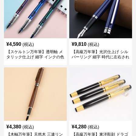
¥
4,590
¥
9,810
(税込)
(税込)
【スケルトン万年筆】透明軸 メ
【高級万年筆】光沢仕上げ シル
タリック仕上げ 細字 インクの色
バーリング 細字 時代に左右され
彩を楽しみながら創造力を刺激
ない普遍的な美しさで末永く愛
する
用できる
¥
4,380
¥
4,280
(税込)
(税込)
【木軸万年筆】天然木 三連リン
【高級万年筆】東洋彫刻 ドラゴ