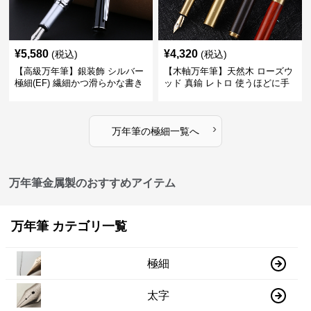
¥
5,580
¥
4,320
(税込)
(税込)
【高級万年筆】銀装飾 シルバー
【木軸万年筆】天然木 ローズウ
極細(EF) 繊細かつ滑らかな書き
ッド 真鍮 レトロ 使うほどに手
味で事務仕事の効率を劇的に高
になじむ経年変化を一生楽しめ
める
る
›
万年筆
の
極細
一覧へ
万年筆金属製のおすすめアイテム
万年筆 カテゴリ一覧
極細
太字