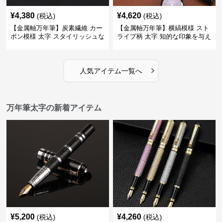
¥
4,380
¥
4,620
(税込)
(税込)
【金属軸万年筆】炭素繊維 カー
【金属軸万年筆】横縞模様 スト
ボン模様 太字 スタイリッシュな
ライプ柄 太字 知的な印象を与え
外観で持つ人のこだわりを演出
るデザインで日々の執筆を快適
に
›
人気アイテム一覧へ
万年筆太字の新着アイテム
¥
5,200
¥
4,260
(税込)
(税込)