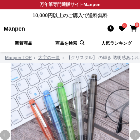
万年筆
専門通販サイト
Manpen
10,000
円以上のご購入で送料無料
0
0
Manpen
新着商品
商品を検索
人気ランキング
Manpen TOP
›
太字の一覧
›
【クリスタル】 の輝き 透明感あふれ
Previous slide
Ne