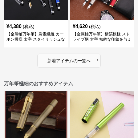
¥
4,380
¥
4,620
(税込)
(税込)
【金属軸万年筆】炭素繊維 カー
【金属軸万年筆】横縞模様 スト
ボン模様 太字 スタイリッシュな
ライプ柄 太字 知的な印象を与え
外観で持つ人のこだわりを演出
るデザインで日々の執筆を快適
に
›
新着アイテムの一覧へ
万年筆極細のおすすめアイテム