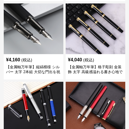
きに最適
くい
¥
4,160
¥
4,040
(税込)
(税込)
【金属軸万年筆】縦縞模様 シル
【金属軸万年筆】格子彫刻 金装
バー 太字 2本組 大切な門出を祝
飾 太字 高級感溢れる書き心地で
うギフトにふさわしい豪華セッ
ビジネスの品格を高める
ト