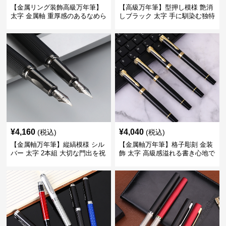
【金属リング装飾高級万年筆】
【高級万年筆】型押し模様 艶消
太字 金属軸 重厚感のあるなめら
しブラック 太字 手に馴染む独特
かな書き心地でサインや宛名書
の質感で長時間の筆記も疲れに
きに最適
くい
¥
4,160
¥
4,040
(税込)
(税込)
【金属軸万年筆】縦縞模様 シル
【金属軸万年筆】格子彫刻 金装
バー 太字 2本組 大切な門出を祝
飾 太字 高級感溢れる書き心地で
うギフトにふさわしい豪華セッ
ビジネスの品格を高める
ト