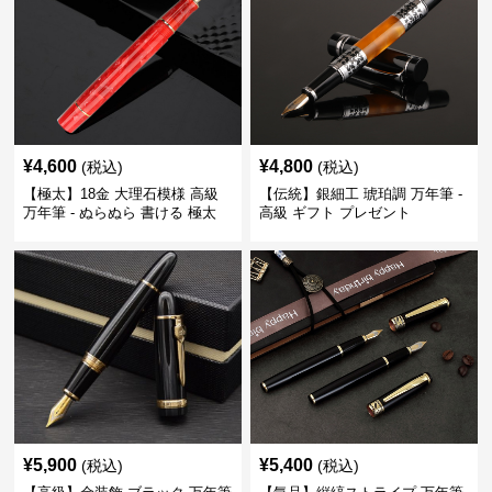
¥
4,600
¥
4,800
(税込)
(税込)
【極太】18金 大理石模様 高級
【伝統】銀細工 琥珀調 万年筆 -
万年筆 - ぬらぬら 書ける 極太
高級 ギフト プレゼント
筆跡
¥
5,900
¥
5,400
(税込)
(税込)