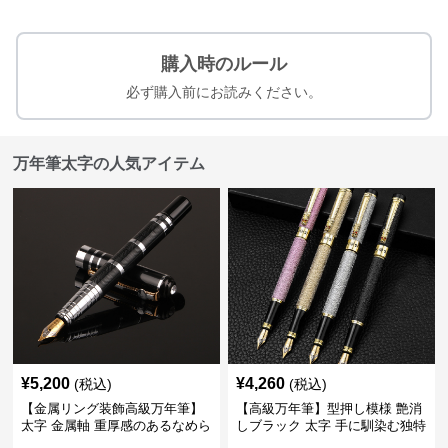
購入時のルール
必ず購入前にお読みください。
万年筆太字の人気アイテム
¥
5,200
¥
4,260
(税込)
(税込)
【金属リング装飾高級万年筆】
【高級万年筆】型押し模様 艶消
太字 金属軸 重厚感のあるなめら
しブラック 太字 手に馴染む独特
かな書き心地でサインや宛名書
の質感で長時間の筆記も疲れに