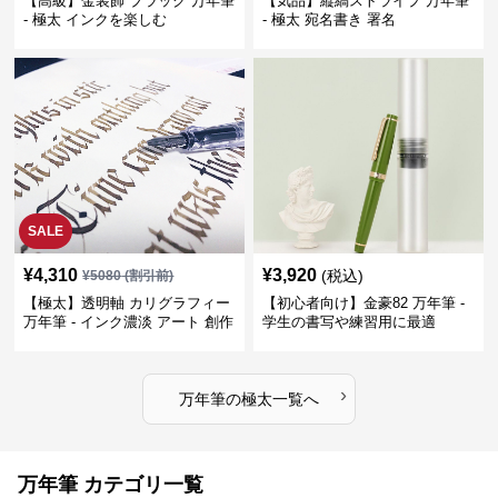
【高級】金装飾 ブラック 万年筆
【気品】縦縞ストライプ 万年筆
- 極太 インクを楽しむ
- 極太 宛名書き 署名
SALE
¥
4,310
¥
3,920
(税込)
¥
5080
(割引前)
【極太】透明軸 カリグラフィー
【初心者向け】金豪82 万年筆 -
万年筆 - インク濃淡 アート 創作
学生の書写や練習用に最適
›
万年筆
の
極太
一覧へ
万年筆 カテゴリ一覧