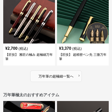
¥
2,700
¥
3,370
(税込)
(税込)
【匠技】 雅匠の極み 超極細万年
【匠技】 超精密ペン先 三微万年
筆
筆
›
万年筆
の
超極細
一覧へ
万年筆極太のおすすめアイテム