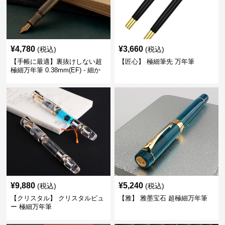
¥
4,780
¥
3,660
(税込)
(税込)
【手帳に最適】裏抜けしない超
【匠心】 極細筆先 万年筆
極細万年筆 0.38mm(EF) - 細か
い文字も潰れない (古銅色)
¥
9,880
¥
5,240
(税込)
(税込)
【クリスタル】 クリスタルビュ
【雅】 雅墨宝石 超極細万年筆
ー 極細万年筆