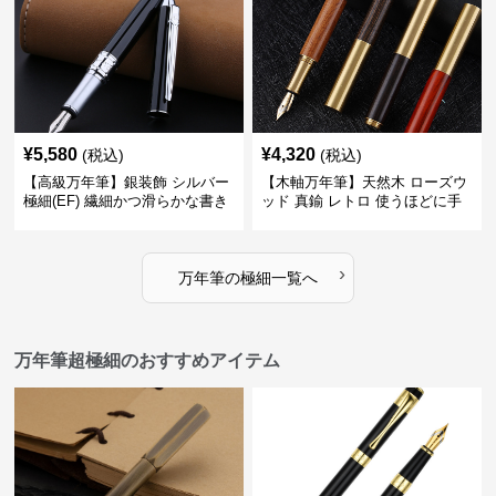
¥
5,580
¥
4,320
(税込)
(税込)
【高級万年筆】銀装飾 シルバー
【木軸万年筆】天然木 ローズウ
極細(EF) 繊細かつ滑らかな書き
ッド 真鍮 レトロ 使うほどに手
味で事務仕事の効率を劇的に高
になじむ経年変化を一生楽しめ
める
る
›
万年筆
の
極細
一覧へ
万年筆超極細のおすすめアイテム