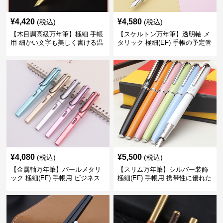
¥
4,420
¥
4,580
(税込)
(税込)
【木目調高級万年筆】極細 手帳
【スケルトン万年筆】透明軸 メ
用 細かい文字も美しく書ける温
タリック 極細(EF) 手帳の予定管
もりあるデザイン
理も楽しくなるモダンで軽快な
デザイン
¥
4,080
¥
5,500
(税込)
(税込)
【金属軸万年筆】パールメタリ
【スリム万年筆】シルバー装飾
ック 極細(EF) 手帳用 ビジネス
極細(EF) 手帳用 携帯性に優れた
の場でも美しく精密に書き込め
細身のボディで外出先でもスマ
る
ートに筆記