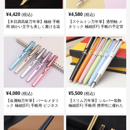
¥
4,420
¥
4,580
(税込)
(税込)
【木目調高級万年筆】極細 手帳
【スケルトン万年筆】透明軸 メ
用 細かい文字も美しく書ける温
タリック 極細(EF) 手帳の予定管
もりあるデザイン
理も楽しくなるモダンで軽快な
デザイン
¥
4,080
¥
5,500
(税込)
(税込)
【金属軸万年筆】パールメタリ
【スリム万年筆】シルバー装飾
ック 極細(EF) 手帳用 ビジネス
極細(EF) 手帳用 携帯性に優れた
の場でも美しく精密に書き込め
細身のボディで外出先でもスマ
る
ートに筆記