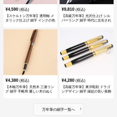
¥
4,590
¥
9,810
(税込)
(税込)
【スケルトン万年筆】透明軸 メ
【高級万年筆】光沢仕上げ シル
タリック仕上げ 細字 インクの色
バーリング 細字 時代に左右され
彩を楽しみながら創造力を刺激
ない普遍的な美しさで末永く愛
する
用できる
¥
4,380
¥
4,280
(税込)
(税込)
【木軸万年筆】天然木 三連リン
【高級万年筆】東洋彫刻 ドラゴ
グ 細字 手帳用 優しい木のぬく
ンデザイン 細字 縁起の良い装飾
もりが日々の記録を豊かな時間
で特別な記念品や贈り物に最適
に変える
›
万年筆
の
細字
一覧へ