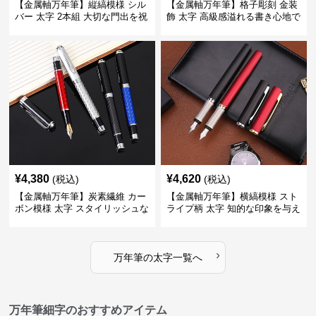
【金属軸万年筆】縦縞模様 シル
【金属軸万年筆】格子彫刻 金装
バー 太字 2本組 大切な門出を祝
飾 太字 高級感溢れる書き心地で
うギフトにふさわしい豪華セッ
ビジネスの品格を高める
ト
¥
4,380
¥
4,620
(税込)
(税込)
【金属軸万年筆】炭素繊維 カー
【金属軸万年筆】横縞模様 スト
ボン模様 太字 スタイリッシュな
ライプ柄 太字 知的な印象を与え
外観で持つ人のこだわりを演出
るデザインで日々の執筆を快適
に
›
万年筆
の
太字
一覧へ
万年筆細字のおすすめアイテム