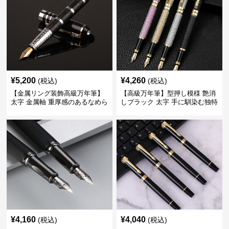
¥
5,200
¥
4,260
(税込)
(税込)
【金属リング装飾高級万年筆】
【高級万年筆】型押し模様 艶消
太字 金属軸 重厚感のあるなめら
しブラック 太字 手に馴染む独特
かな書き心地でサインや宛名書
の質感で長時間の筆記も疲れに
きに最適
くい
¥
4,160
¥
4,040
(税込)
(税込)