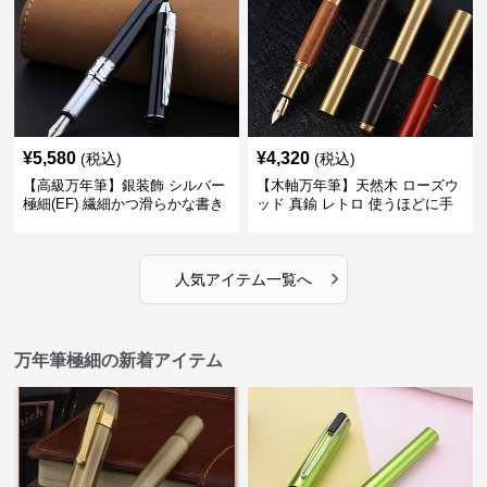
¥
5,580
¥
4,320
(税込)
(税込)
【高級万年筆】銀装飾 シルバー
【木軸万年筆】天然木 ローズウ
極細(EF) 繊細かつ滑らかな書き
ッド 真鍮 レトロ 使うほどに手
味で事務仕事の効率を劇的に高
になじむ経年変化を一生楽しめ
める
る
›
人気アイテム一覧へ
万年筆極細の新着アイテム