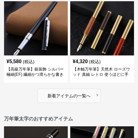
る
ートに筆記
¥
5,580
¥
4,320
(税込)
(税込)
【高級万年筆】銀装飾 シルバー
【木軸万年筆】天然木 ローズウ
極細(EF) 繊細かつ滑らかな書き
ッド 真鍮 レトロ 使うほどに手
味で事務仕事の効率を劇的に高
になじむ経年変化を一生楽しめ
める
る
›
新着アイテムの一覧へ
万年筆太字のおすすめアイテム