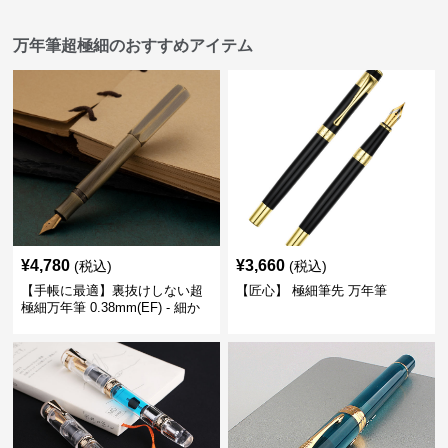
万年筆超極細のおすすめアイテム
¥
4,780
¥
3,660
(税込)
(税込)
【手帳に最適】裏抜けしない超
【匠心】 極細筆先 万年筆
極細万年筆 0.38mm(EF) - 細か
い文字も潰れない (古銅色)