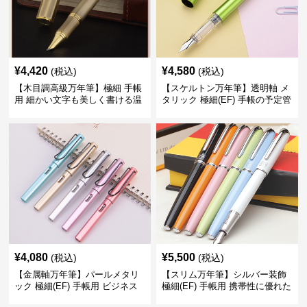
¥
4,420
¥
4,580
(税込)
(税込)
【木目調高級万年筆】極細 手帳
【スケルトン万年筆】透明軸 メ
用 細かい文字も美しく書ける温
タリック 極細(EF) 手帳の予定管
もりあるデザイン
理も楽しくなるモダンで軽快な
デザイン
¥
4,080
¥
5,500
(税込)
(税込)
【金属軸万年筆】パールメタリ
【スリム万年筆】シルバー装飾
ック 極細(EF) 手帳用 ビジネス
極細(EF) 手帳用 携帯性に優れた
の場でも美しく精密に書き込め
細身のボディで外出先でもスマ