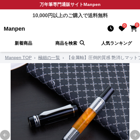
万年筆
専門通販サイト
Manpen
10,000
円以上のご購入で送料無料
0
0
Manpen
新着商品
商品を検索
人気ランキング
Manpen TOP
›
極細の一覧
›
【金属軸】圧倒的質感 艶消しマット
Previous slide
Ne