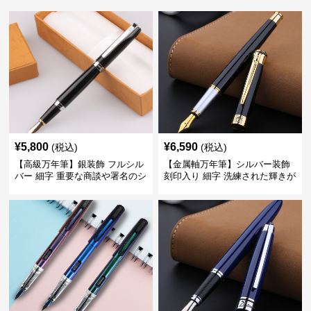
¥
5,800
¥
6,590
(税込)
(税込)
【高級万年筆】銀装飾 フルシル
【金属軸万年筆】シルバー装飾
バー 細字 重要な商談や署名のシ
刻印入り 細字 洗練された輝きが
ーンで自分に自信と信頼を与え
デスク周りと執筆の格を上げる
てくれる