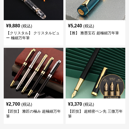
¥
9,880
¥
5,240
(税込)
(税込)
【クリスタル】 クリスタルビュ
【雅】 雅墨宝石 超極細万年筆
ー 極細万年筆
¥
2,700
¥
3,370
(税込)
(税込)
【匠技】 雅匠の極み 超極細万年
【匠技】 超精密ペン先 三微万年
筆
筆