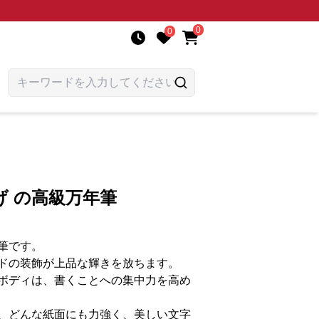
0
0
げ の高級万年筆
筆です。
ドの装飾が上品な輝きを放ちます。
ボディは、書くことへの集中力を高め
、どんな紙面にも力強く、美しい文字