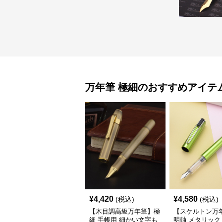
万年筆
極細
のおすすめアイテ
¥
4,420
¥
4,580
(税込)
(税込)
【木目調高級万年筆】極
【スケルトン万
細 手帳用 細かい文字も
明軸 メタリック