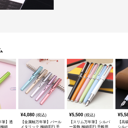
ム
¥
4,080
¥
5,500
¥
5,5
(税込)
(税込)
年筆】透
【金属軸万年筆】パール
【スリム万年筆】シルバ
【高
 極細
メタリック 極細(EF) 手
ー装飾 極細(EF) 手帳用
シルバ