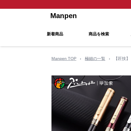
Manpen
新着商品
商品を検索
Manpen TOP
›
極細の一覧
›
【匠技】