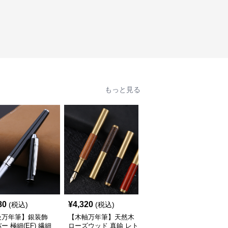
もっと見る
80
¥
4,320
¥
4,080
(税込)
(税込)
(税込)
級万年筆】銀装飾
【木軸万年筆】天然木
【極細字】手帳専用 金
ー 極細(EF) 繊細
ローズウッド 真鍮 レト
属軸 実用的 - EF 書き心