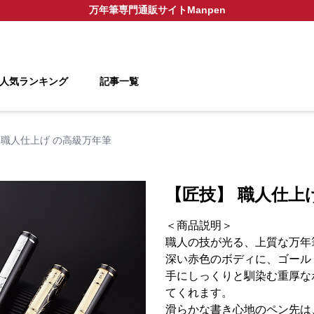
万年筆
専門通販サイト
Manpen
人気ランキング
記事一覧
 職人仕上げ の高級万年筆
【匠技】 職人仕上
＜商品説明＞
職人の技が光る、上質な万年
深い赤色のボディに、ゴール
手にしっくりと馴染む重厚な
てくれます。
滑らかな書き心地のペン先は