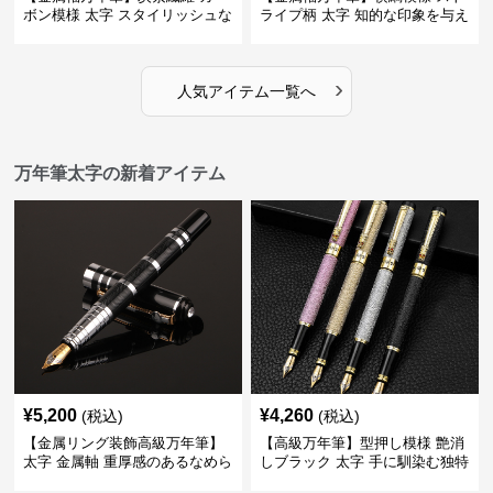
ボン模様 太字 スタイリッシュな
ライプ柄 太字 知的な印象を与え
外観で持つ人のこだわりを演出
るデザインで日々の執筆を快適
に
›
人気アイテム一覧へ
万年筆太字の新着アイテム
¥
5,200
¥
4,260
(税込)
(税込)
【金属リング装飾高級万年筆】
【高級万年筆】型押し模様 艶消
太字 金属軸 重厚感のあるなめら
しブラック 太字 手に馴染む独特
かな書き心地でサインや宛名書
の質感で長時間の筆記も疲れに