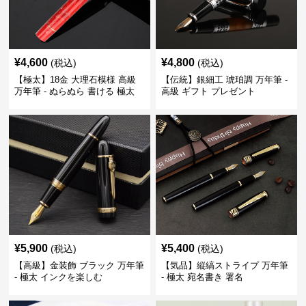
¥
4,600
¥
4,800
(税込)
(税込)
【極太】18金 大理石模様 高級
【伝統】銀細工 琥珀調 万年筆 -
万年筆 - ぬらぬら 書ける 極太
高級 ギフト プレゼント
筆跡
¥
5,900
¥
5,400
(税込)
(税込)
【高級】金装飾 ブラック 万年筆
【気品】縦縞ストライプ 万年筆
- 極太 インクを楽しむ
- 極太 宛名書き 署名