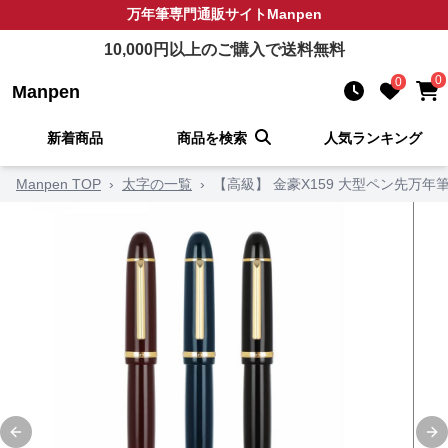
万年筆
専門通販サイト
Manpen
10,000
円以上のご購入で送料無料
0
0
Manpen
新着商品
商品を検索
人気ランキング
Manpen TOP
›
太字の一覧
›
【高級】 金豪X159 大型ペン先万年
Previous slide
Ne