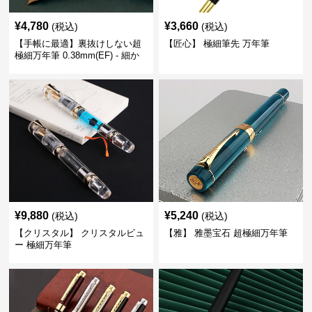
¥
4,780
¥
3,660
(税込)
(税込)
【手帳に最適】裏抜けしない超
【匠心】 極細筆先 万年筆
極細万年筆 0.38mm(EF) - 細か
い文字も潰れない (古銅色)
¥
9,880
¥
5,240
(税込)
(税込)
【クリスタル】 クリスタルビュ
【雅】 雅墨宝石 超極細万年筆
ー 極細万年筆