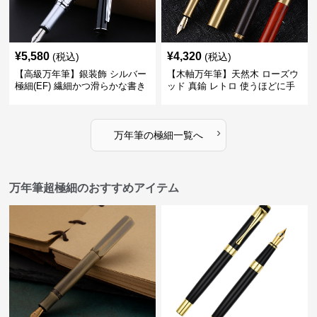
¥
5,580
¥
4,320
(税込)
(税込)
【高級万年筆】銀装飾 シルバー
【木軸万年筆】天然木 ローズウ
極細(EF) 繊細かつ滑らかな書き
ッド 真鍮 レトロ 使うほどに手
味で事務仕事の効率を劇的に高
になじむ経年変化を一生楽しめ
める
る
›
万年筆
の
極細
一覧へ
万年筆超極細のおすすめアイテム