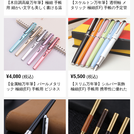
【木目調高級万年筆】極細 手帳
【スケルトン万年筆】透明軸 メ
用 細かい文字も美しく書ける温
タリック 極細(EF) 手帳の予定管
もりあるデザイン
理も楽しくなるモダンで軽快な
デザイン
¥
4,080
¥
5,500
(税込)
(税込)
【金属軸万年筆】パールメタリ
【スリム万年筆】シルバー装飾
ック 極細(EF) 手帳用 ビジネス
極細(EF) 手帳用 携帯性に優れた
の場でも美しく精密に書き込め
細身のボディで外出先でもスマ
る
ートに筆記