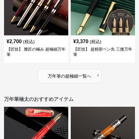
¥
2,700
¥
3,370
(税込)
(税込)
【匠技】 雅匠の極み 超極細万年
【匠技】 超精密ペン先 三微万年
筆
筆
›
万年筆
の
超極細
一覧へ
万年筆極太のおすすめアイテム