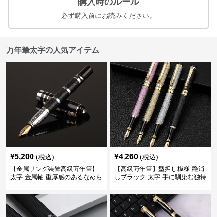
購入時のルール
必ず購入前にお読みください。
万年筆太字の人気アイテム
¥
5,200
¥
4,260
(税込)
(税込)
【金属リング装飾高級万年筆】
【高級万年筆】型押し模様 艶消
太字 金属軸 重厚感のあるなめら
しブラック 太字 手に馴染む独特
かな書き心地でサインや宛名書
の質感で長時間の筆記も疲れに
きに最適
くい