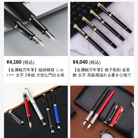
きに最適
くい
¥
4,160
¥
4,040
(税込)
(税込)
【金属軸万年筆】縦縞模様 シル
【金属軸万年筆】格子彫刻 金装
バー 太字 2本組 大切な門出を祝
飾 太字 高級感溢れる書き心地で
うギフトにふさわしい豪華セッ
ビジネスの品格を高める
ト