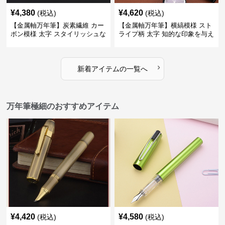
¥
4,380
¥
4,620
(税込)
(税込)
【金属軸万年筆】炭素繊維 カー
【金属軸万年筆】横縞模様 スト
ボン模様 太字 スタイリッシュな
ライプ柄 太字 知的な印象を与え
外観で持つ人のこだわりを演出
るデザインで日々の執筆を快適
に
›
新着アイテムの一覧へ
万年筆極細のおすすめアイテム
¥
4,420
¥
4,580
(税込)
(税込)