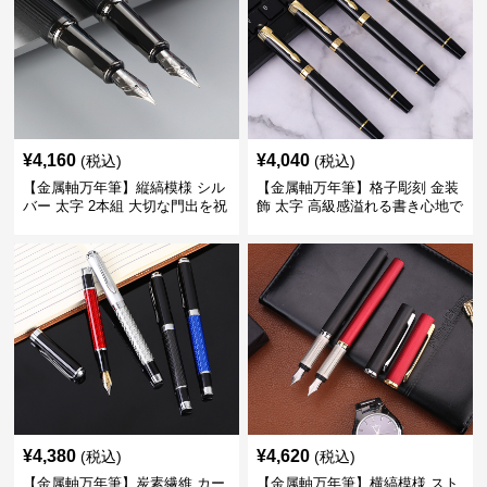
¥
4,160
¥
4,040
(税込)
(税込)
【金属軸万年筆】縦縞模様 シル
【金属軸万年筆】格子彫刻 金装
バー 太字 2本組 大切な門出を祝
飾 太字 高級感溢れる書き心地で
うギフトにふさわしい豪華セッ
ビジネスの品格を高める
ト
¥
4,380
¥
4,620
(税込)
(税込)
【金属軸万年筆】炭素繊維 カー
【金属軸万年筆】横縞模様 スト