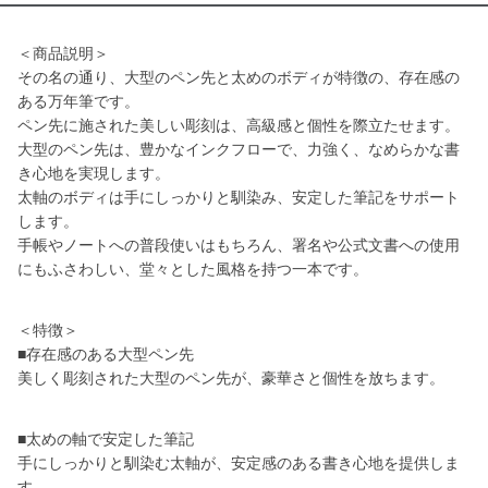
＜商品説明＞
その名の通り、大型のペン先と太めのボディが特徴の、存在感の
ある万年筆です。
ペン先に施された美しい彫刻は、高級感と個性を際立たせます。
大型のペン先は、豊かなインクフローで、力強く、なめらかな書
き心地を実現します。
太軸のボディは手にしっかりと馴染み、安定した筆記をサポート
します。
手帳やノートへの普段使いはもちろん、署名や公式文書への使用
にもふさわしい、堂々とした風格を持つ一本です。
＜特徴＞
■存在感のある大型ペン先
美しく彫刻された大型のペン先が、豪華さと個性を放ちます。
■太めの軸で安定した筆記
手にしっかりと馴染む太軸が、安定感のある書き心地を提供しま
す。