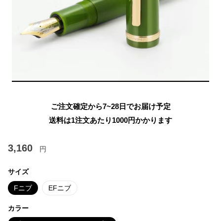
ご注文確定から7~28日でお届け予定
送料は1注文あたり
1000
円かかります
3,160
円
サイズ
Fニブ
EFニブ
カラー