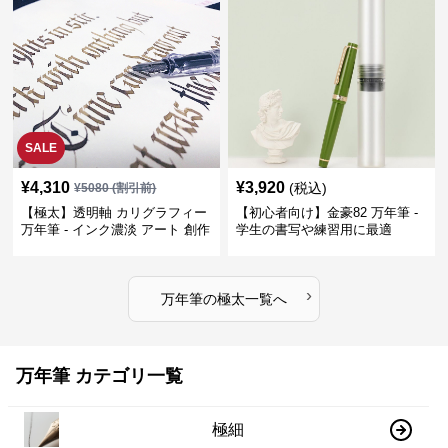
SALE
¥
4,310
¥
3,920
(税込)
¥
5080
(割引前)
【極太】透明軸 カリグラフィー
【初心者向け】金豪82 万年筆 -
万年筆 - インク濃淡 アート 創作
学生の書写や練習用に最適
›
万年筆
の
極太
一覧へ
万年筆 カテゴリ一覧
極細