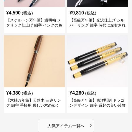
¥
4,590
¥
9,810
(税込)
(税込)
【スケルトン万年筆】透明軸 メ
【高級万年筆】光沢仕上げ シル
タリック仕上げ 細字 インクの色
バーリング 細字 時代に左右され
彩を楽しみながら創造力を刺激
ない普遍的な美しさで末永く愛
する
用できる
¥
4,380
¥
4,280
(税込)
(税込)
【木軸万年筆】天然木 三連リン
【高級万年筆】東洋彫刻 ドラゴ
グ 細字 手帳用 優しい木のぬく
ンデザイン 細字 縁起の良い装飾
もりが日々の記録を豊かな時間
で特別な記念品や贈り物に最適
に変える
›
人気アイテム一覧へ