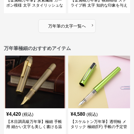
【金属軸万年筆】炭素繊維 カー
【金属軸万年筆】横縞模様 スト
ボン模様 太字 スタイリッシュな
ライプ柄 太字 知的な印象を与え
外観で持つ人のこだわりを演出
るデザインで日々の執筆を快適
に
›
万年筆
の
太字
一覧へ
万年筆極細のおすすめアイテム
¥
4,420
¥
4,580
(税込)
(税込)
【木目調高級万年筆】極細 手帳
【スケルトン万年筆】透明軸 メ
用 細かい文字も美しく書ける温
タリック 極細(EF) 手帳の予定管
もりあるデザイン
理も楽しくなるモダンで軽快な