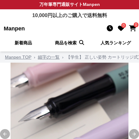
万年筆
専門通販サイト
Manpen
10,000
円以上のご購入で送料無料
0
0
Manpen
新着商品
商品を検索
人気ランキング
Manpen TOP
›
細字の一覧
›
【学生】 正しい姿勢 カートリッジ式
Previous slide
Ne