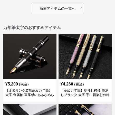
›
新着アイテムの一覧へ
万年筆太字のおすすめアイテム
¥
5,200
¥
4,260
(税込)
(税込)
【金属リング装飾高級万年筆】
【高級万年筆】型押し模様 艶消
太字 金属軸 重厚感のあるなめら
しブラック 太字 手に馴染む独特
かな書き心地でサインや宛名書
の質感で長時間の筆記も疲れに
きに最適
くい