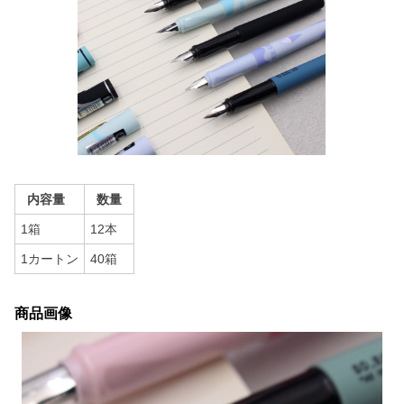
内容量
数量
1箱
12本
1カートン
40箱
商品画像