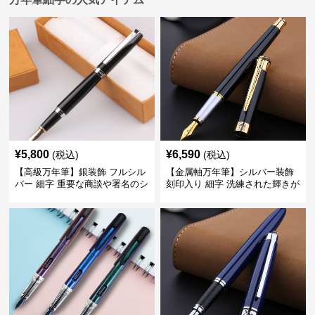
¥
5,800
¥
6,590
(税込)
(税込)
【高級万年筆】銀装飾 フルシル
【金属軸万年筆】シルバー装飾
バー 細字 重要な商談や署名のシ
刻印入り 細字 洗練された輝きが
ーンで自分に自信と信頼を与え
デスク周りと執筆の格を上げる
てくれる