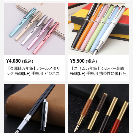
デザイン
¥
4,080
¥
5,500
(税込)
(税込)
【金属軸万年筆】パールメタリ
【スリム万年筆】シルバー装飾
ック 極細(EF) 手帳用 ビジネス
極細(EF) 手帳用 携帯性に優れた
の場でも美しく精密に書き込め
細身のボディで外出先でもスマ
る
ートに筆記