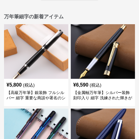
万年筆細字の新着アイテム
¥
5,800
¥
6,590
(税込)
(税込)
【高級万年筆】銀装飾 フルシル
【金属軸万年筆】シルバー装飾
バー 細字 重要な商談や署名のシ
刻印入り 細字 洗練された輝きが
ーンで自分に自信と信頼を与え
デスク周りと執筆の格を上げる
てくれる