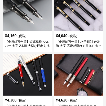
¥
4,160
¥
4,040
(税込)
(税込)
【金属軸万年筆】縦縞模様 シル
【金属軸万年筆】格子彫刻 金装
バー 太字 2本組 大切な門出を祝
飾 太字 高級感溢れる書き心地で
うギフトにふさわしい豪華セッ
ビジネスの品格を高める
ト
¥
4,380
¥
4,620
(税込)
(税込)