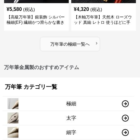
¥
5,580
¥
4,320
(税込)
(税込)
【高級万年筆】銀装飾 シルバー
【木軸万年筆】天然木 ローズウ
極細(EF) 繊細かつ滑らかな書き
ッド 真鍮 レトロ 使うほどに手
味で事務仕事の効率を劇的に高
になじむ経年変化を一生楽しめ
める
る
›
万年筆
の
極細
一覧へ
万年筆金属製のおすすめアイテム
万年筆 カテゴリ一覧
極細
太字
細字