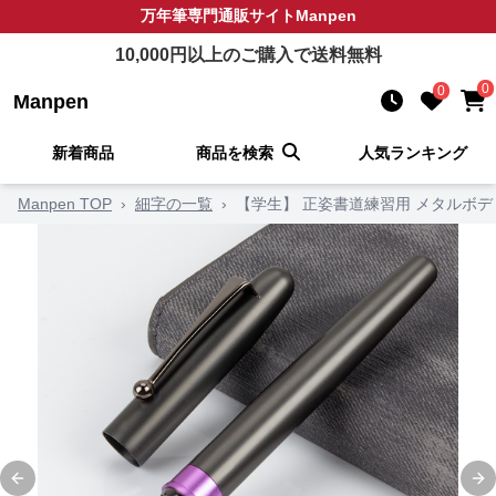
万年筆
専門通販サイト
Manpen
10,000
円以上のご購入で送料無料
0
0
Manpen
新着商品
商品を検索
人気ランキング
Manpen TOP
›
細字の一覧
›
【学生】 正姿書道練習用 メタルボ
Previous slide
Ne