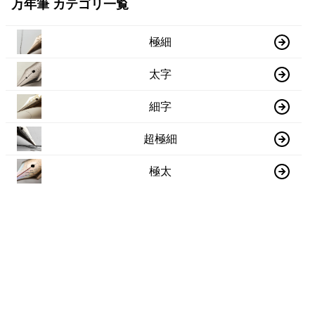
万年筆 カテゴリ一覧
極細
太字
細字
超極細
極太