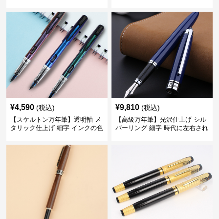
ーンで自分に自信と信頼を与え
デスク周りと執筆の格を上げる
てくれる
¥
4,590
¥
9,810
(税込)
(税込)
【スケルトン万年筆】透明軸 メ
【高級万年筆】光沢仕上げ シル
タリック仕上げ 細字 インクの色
バーリング 細字 時代に左右され
彩を楽しみながら創造力を刺激
ない普遍的な美しさで末永く愛
する
用できる