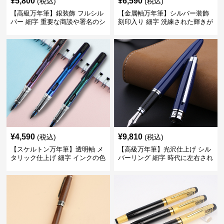
¥
5,800
¥
6,590
(税込)
(税込)
【高級万年筆】銀装飾 フルシル
【金属軸万年筆】シルバー装飾
バー 細字 重要な商談や署名のシ
刻印入り 細字 洗練された輝きが
ーンで自分に自信と信頼を与え
デスク周りと執筆の格を上げる
てくれる
¥
4,590
¥
9,810
(税込)
(税込)
【スケルトン万年筆】透明軸 メ
【高級万年筆】光沢仕上げ シル
タリック仕上げ 細字 インクの色
バーリング 細字 時代に左右され
彩を楽しみながら創造力を刺激
ない普遍的な美しさで末永く愛
する
用できる