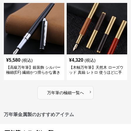
る
ートに筆記
¥
5,580
¥
4,320
(税込)
(税込)
【高級万年筆】銀装飾 シルバー
【木軸万年筆】天然木 ローズウ
極細(EF) 繊細かつ滑らかな書き
ッド 真鍮 レトロ 使うほどに手
味で事務仕事の効率を劇的に高
になじむ経年変化を一生楽しめ
める
る
›
万年筆
の
極細
一覧へ
万年筆金属製のおすすめアイテム