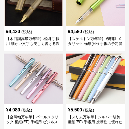
¥
4,420
¥
4,580
(税込)
(税込)
【木目調高級万年筆】極細 手帳
【スケルトン万年筆】透明軸 メ
用 細かい文字も美しく書ける温
タリック 極細(EF) 手帳の予定管
もりあるデザイン
理も楽しくなるモダンで軽快な
デザイン
¥
4,080
¥
5,500
(税込)
(税込)
【金属軸万年筆】パールメタリ
【スリム万年筆】シルバー装飾
ック 極細(EF) 手帳用 ビジネス
極細(EF) 手帳用 携帯性に優れた
の場でも美しく精密に書き込め
細身のボディで外出先でもスマ