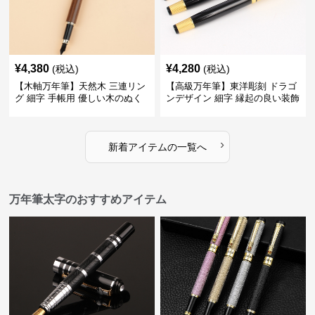
¥
4,380
¥
4,280
(税込)
(税込)
【木軸万年筆】天然木 三連リン
【高級万年筆】東洋彫刻 ドラゴ
グ 細字 手帳用 優しい木のぬく
ンデザイン 細字 縁起の良い装飾
もりが日々の記録を豊かな時間
で特別な記念品や贈り物に最適
に変える
›
新着アイテムの一覧へ
万年筆太字のおすすめアイテム