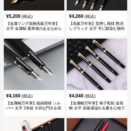
¥
5,200
¥
4,260
(税込)
(税込)
【金属リング装飾高級万年筆】
【高級万年筆】型押し模様 艶消
太字 金属軸 重厚感のあるなめら
しブラック 太字 手に馴染む独特
かな書き心地でサインや宛名書
の質感で長時間の筆記も疲れに
きに最適
くい
¥
4,160
¥
4,040
(税込)
(税込)
【金属軸万年筆】縦縞模様 シル
【金属軸万年筆】格子彫刻 金装
バー 太字 2本組 大切な門出を祝
飾 太字 高級感溢れる書き心地で
うギフトにふさわしい豪華セッ
ビジネスの品格を高める
ト