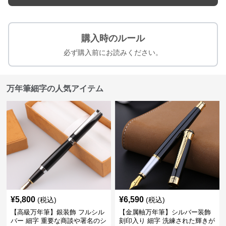
購入時のルール
必ず購入前にお読みください。
万年筆細字の人気アイテム
¥
5,800
¥
6,590
(税込)
(税込)
【高級万年筆】銀装飾 フルシル
【金属軸万年筆】シルバー装飾
バー 細字 重要な商談や署名のシ
刻印入り 細字 洗練された輝きが