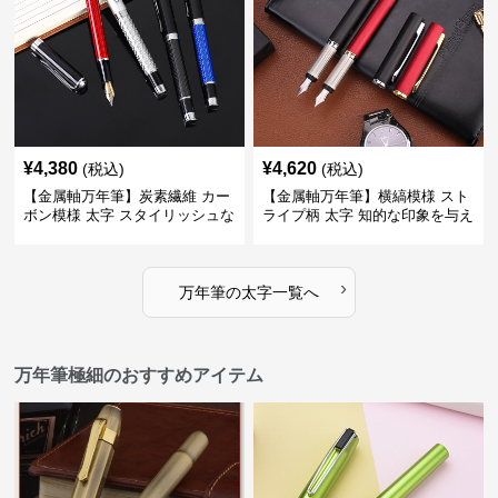
¥
4,380
¥
4,620
(税込)
(税込)
【金属軸万年筆】炭素繊維 カー
【金属軸万年筆】横縞模様 スト
ボン模様 太字 スタイリッシュな
ライプ柄 太字 知的な印象を与え
外観で持つ人のこだわりを演出
るデザインで日々の執筆を快適
に
›
万年筆
の
太字
一覧へ
万年筆極細のおすすめアイテム