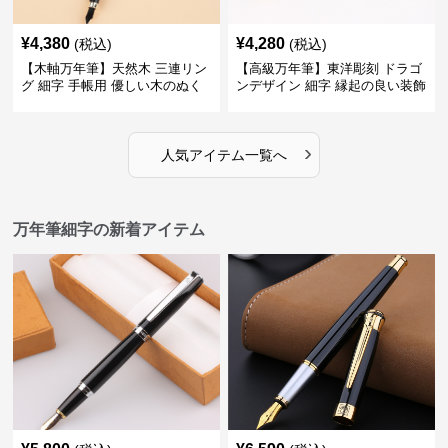
¥
4,380
¥
4,280
(税込)
(税込)
【木軸万年筆】天然木 三連リン
【高級万年筆】東洋彫刻 ドラゴ
グ 細字 手帳用 優しい木のぬく
ンデザイン 細字 縁起の良い装飾
もりが日々の記録を豊かな時間
で特別な記念品や贈り物に最適
に変える
›
人気アイテム一覧へ
万年筆細字の新着アイテム