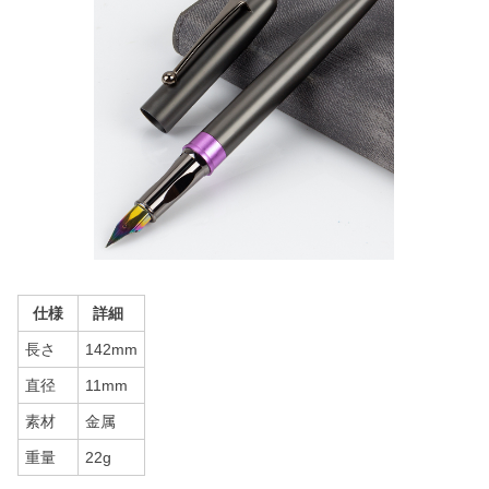
仕様
詳細
長さ
142mm
直径
11mm
素材
金属
重量
22g