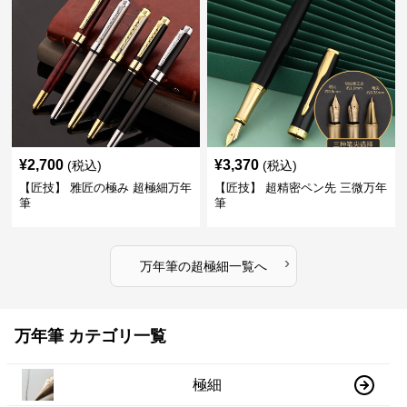
¥
2,700
¥
3,370
(税込)
(税込)
【匠技】 雅匠の極み 超極細万年
【匠技】 超精密ペン先 三微万年
筆
筆
›
万年筆
の
超極細
一覧へ
万年筆 カテゴリ一覧
極細