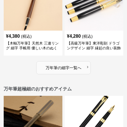
¥
4,380
¥
4,280
(税込)
(税込)
【木軸万年筆】天然木 三連リン
【高級万年筆】東洋彫刻 ドラゴ
グ 細字 手帳用 優しい木のぬく
ンデザイン 細字 縁起の良い装飾
もりが日々の記録を豊かな時間
で特別な記念品や贈り物に最適
に変える
›
万年筆
の
細字
一覧へ
万年筆超極細のおすすめアイテム