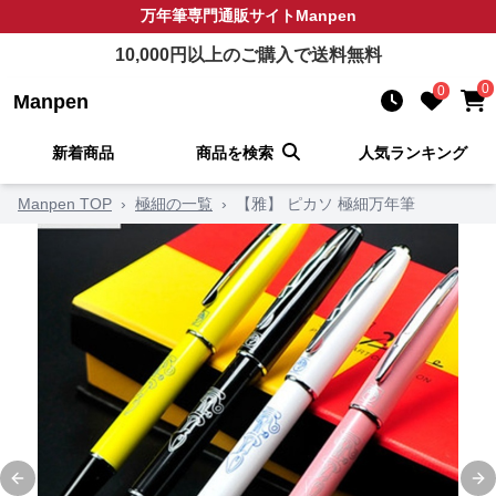
万年筆
専門通販サイト
Manpen
10,000
円以上のご購入で送料無料
0
0
Manpen
新着商品
商品を検索
人気ランキング
Manpen TOP
›
極細の一覧
›
【雅】 ピカソ 極細万年筆
Previous slide
Ne