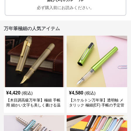
必ず購入前にお読みください。
万年筆極細の人気アイテム
¥
4,420
¥
4,580
(税込)
(税込)
【木目調高級万年筆】極細 手帳
【スケルトン万年筆】透明軸 メ
用 細かい文字も美しく書ける温
タリック 極細(EF) 手帳の予定管
もりあるデザイン
理も楽しくなるモダンで軽快な
デザイン