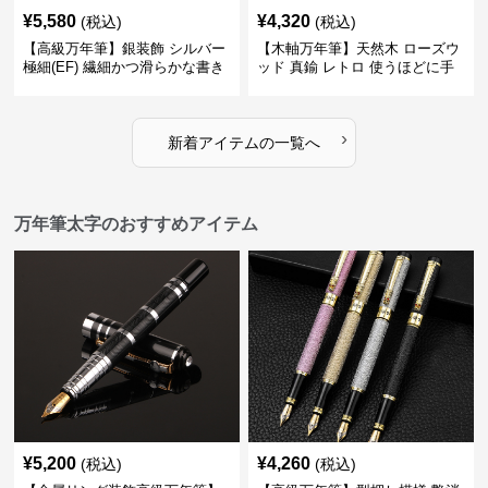
¥
5,580
¥
4,320
(税込)
(税込)
【高級万年筆】銀装飾 シルバー
【木軸万年筆】天然木 ローズウ
極細(EF) 繊細かつ滑らかな書き
ッド 真鍮 レトロ 使うほどに手
味で事務仕事の効率を劇的に高
になじむ経年変化を一生楽しめ
める
る
›
新着アイテムの一覧へ
万年筆太字のおすすめアイテム
¥
5,200
¥
4,260
(税込)
(税込)