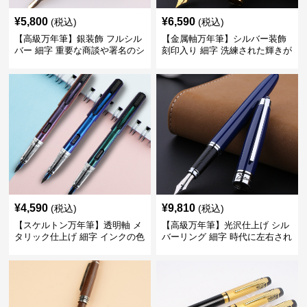
¥
5,800
¥
6,590
(税込)
(税込)
【高級万年筆】銀装飾 フルシル
【金属軸万年筆】シルバー装飾
バー 細字 重要な商談や署名のシ
刻印入り 細字 洗練された輝きが
ーンで自分に自信と信頼を与え
デスク周りと執筆の格を上げる
てくれる
¥
4,590
¥
9,810
(税込)
(税込)
【スケルトン万年筆】透明軸 メ
【高級万年筆】光沢仕上げ シル
タリック仕上げ 細字 インクの色
バーリング 細字 時代に左右され
彩を楽しみながら創造力を刺激
ない普遍的な美しさで末永く愛
する
用できる