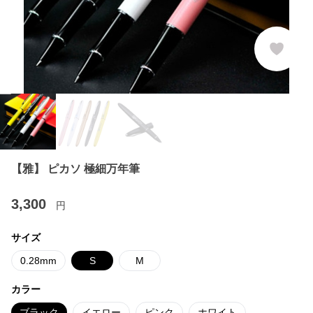
【雅】 ピカソ 極細万年筆
3,300
円
サイズ
0.28mm
S
M
カラー
ブラック
イエロー
ピンク
ホワイト