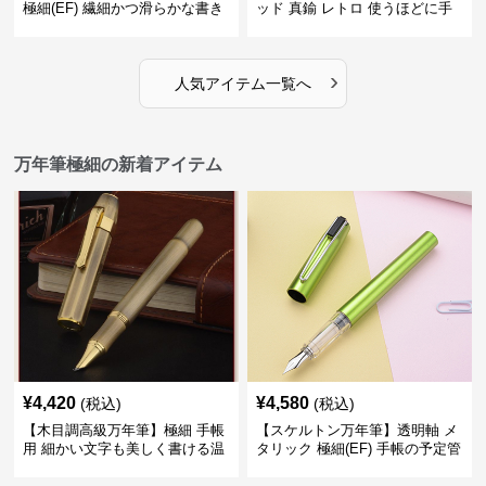
極細(EF) 繊細かつ滑らかな書き
ッド 真鍮 レトロ 使うほどに手
味で事務仕事の効率を劇的に高
になじむ経年変化を一生楽しめ
める
る
›
人気アイテム一覧へ
万年筆極細の新着アイテム
¥
4,420
¥
4,580
(税込)
(税込)
【木目調高級万年筆】極細 手帳
【スケルトン万年筆】透明軸 メ
用 細かい文字も美しく書ける温
タリック 極細(EF) 手帳の予定管
もりあるデザイン
理も楽しくなるモダンで軽快な
デザイン