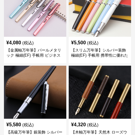
¥
4,080
¥
5,500
(税込)
(税込)
【金属軸万年筆】パールメタリ
【スリム万年筆】シルバー装飾
ック 極細(EF) 手帳用 ビジネス
極細(EF) 手帳用 携帯性に優れた
の場でも美しく精密に書き込め
細身のボディで外出先でもスマ
る
ートに筆記
¥
5,580
¥
4,320
(税込)
(税込)
【高級万年筆】銀装飾 シルバー
【木軸万年筆】天然木 ローズウ