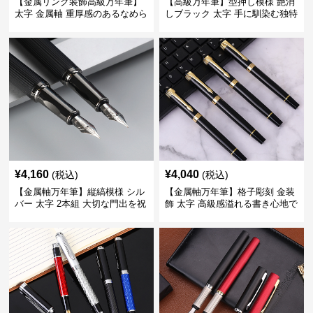
【金属リング装飾高級万年筆】
【高級万年筆】型押し模様 艶消
太字 金属軸 重厚感のあるなめら
しブラック 太字 手に馴染む独特
かな書き心地でサインや宛名書
の質感で長時間の筆記も疲れに
きに最適
くい
¥
4,160
¥
4,040
(税込)
(税込)
【金属軸万年筆】縦縞模様 シル
【金属軸万年筆】格子彫刻 金装
バー 太字 2本組 大切な門出を祝
飾 太字 高級感溢れる書き心地で
うギフトにふさわしい豪華セッ
ビジネスの品格を高める
ト