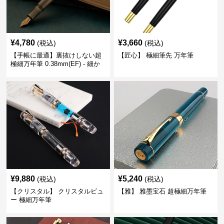
¥
4,780
¥
3,660
(税込)
(税込)
【手帳に最適】裏抜けしない超
【匠心】 極細筆先 万年筆
極細万年筆 0.38mm(EF) - 細か
い文字も潰れない (古銅色)
¥
9,880
¥
5,240
(税込)
(税込)
【クリスタル】 クリスタルビュ
【雅】 雅墨宝石 超極細万年筆
ー 極細万年筆