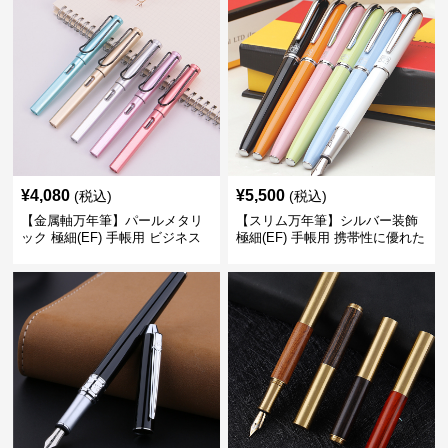
¥
4,080
¥
5,500
(税込)
(税込)
【金属軸万年筆】パールメタリ
【スリム万年筆】シルバー装飾
ック 極細(EF) 手帳用 ビジネス
極細(EF) 手帳用 携帯性に優れた
の場でも美しく精密に書き込め
細身のボディで外出先でもスマ
る
ートに筆記