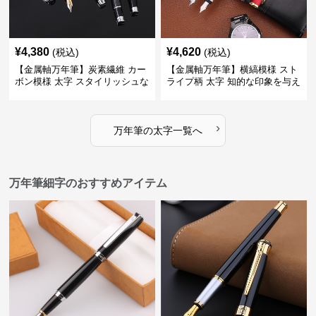
¥
4,380
¥
4,620
(税込)
(税込)
【金属軸万年筆】炭素繊維 カー
【金属軸万年筆】横縞模様 スト
ボン模様 太字 スタイリッシュな
ライプ柄 太字 知的な印象を与え
外観で持つ人のこだわりを演出
るデザインで日々の執筆を快適
に
›
万年筆
の
太字
一覧へ
万年筆細字のおすすめアイテム