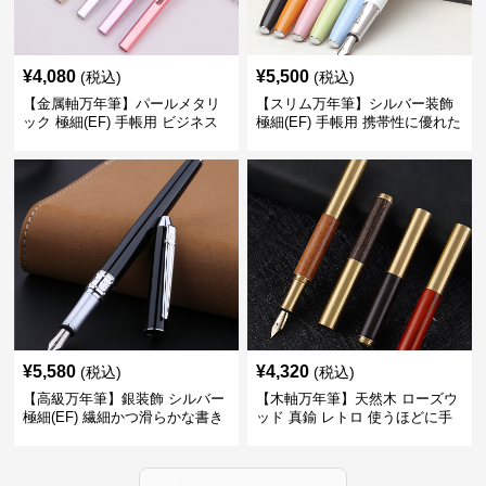
¥
4,080
¥
5,500
(税込)
(税込)
【金属軸万年筆】パールメタリ
【スリム万年筆】シルバー装飾
ック 極細(EF) 手帳用 ビジネス
極細(EF) 手帳用 携帯性に優れた
の場でも美しく精密に書き込め
細身のボディで外出先でもスマ
る
ートに筆記
¥
5,580
¥
4,320
(税込)
(税込)
【高級万年筆】銀装飾 シルバー
【木軸万年筆】天然木 ローズウ
極細(EF) 繊細かつ滑らかな書き
ッド 真鍮 レトロ 使うほどに手
味で事務仕事の効率を劇的に高
になじむ経年変化を一生楽しめ
める
る