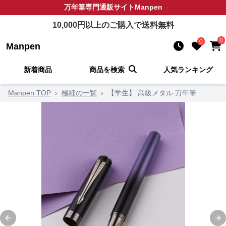
万年筆
専門通販サイト
Manpen
10,000
円以上のご購入で送料無料
0
0
Manpen
新着商品
商品を検索
人気ランキング
Manpen TOP
›
極細の一覧
›
【学生】 高級メタル 万年筆
Previous slide
Ne