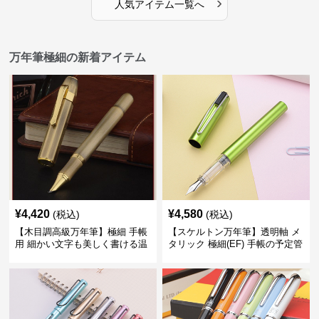
›
人気アイテム一覧へ
万年筆極細の新着アイテム
¥
4,420
¥
4,580
(税込)
(税込)
【木目調高級万年筆】極細 手帳
【スケルトン万年筆】透明軸 メ
用 細かい文字も美しく書ける温
タリック 極細(EF) 手帳の予定管
もりあるデザイン
理も楽しくなるモダンで軽快な
デザイン