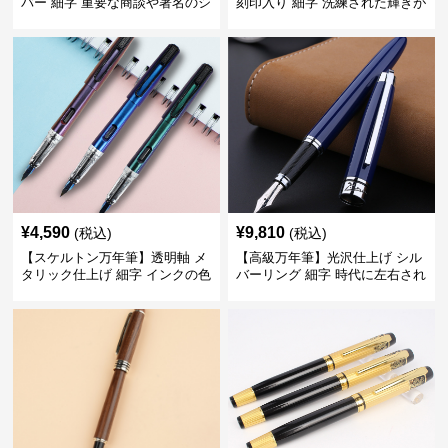
バー 細字 重要な商談や署名のシ
刻印入り 細字 洗練された輝きが
ーンで自分に自信と信頼を与え
デスク周りと執筆の格を上げる
てくれる
¥
4,590
¥
9,810
(税込)
(税込)
【スケルトン万年筆】透明軸 メ
【高級万年筆】光沢仕上げ シル
タリック仕上げ 細字 インクの色
バーリング 細字 時代に左右され
彩を楽しみながら創造力を刺激
ない普遍的な美しさで末永く愛
する
用できる