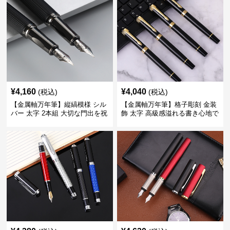
¥
4,160
¥
4,040
(税込)
(税込)
【金属軸万年筆】縦縞模様 シル
【金属軸万年筆】格子彫刻 金装
バー 太字 2本組 大切な門出を祝
飾 太字 高級感溢れる書き心地で
うギフトにふさわしい豪華セッ
ビジネスの品格を高める
ト