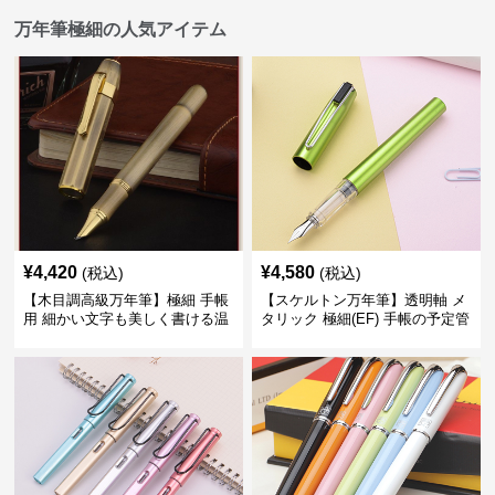
万年筆極細の人気アイテム
¥
4,420
¥
4,580
(税込)
(税込)
【木目調高級万年筆】極細 手帳
【スケルトン万年筆】透明軸 メ
用 細かい文字も美しく書ける温
タリック 極細(EF) 手帳の予定管
もりあるデザイン
理も楽しくなるモダンで軽快な
デザイン