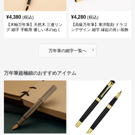
¥
4,380
¥
4,280
(税込)
(税込)
【木軸万年筆】天然木 三連リン
【高級万年筆】東洋彫刻 ドラゴ
グ 細字 手帳用 優しい木のぬく
ンデザイン 細字 縁起の良い装飾
もりが日々の記録を豊かな時間
で特別な記念品や贈り物に最適
に変える
›
万年筆
の
細字
一覧へ
万年筆超極細のおすすめアイテム