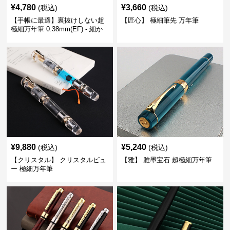
¥
4,780
¥
3,660
(税込)
(税込)
【手帳に最適】裏抜けしない超
【匠心】 極細筆先 万年筆
極細万年筆 0.38mm(EF) - 細か
い文字も潰れない (古銅色)
¥
9,880
¥
5,240
(税込)
(税込)
【クリスタル】 クリスタルビュ
【雅】 雅墨宝石 超極細万年筆
ー 極細万年筆