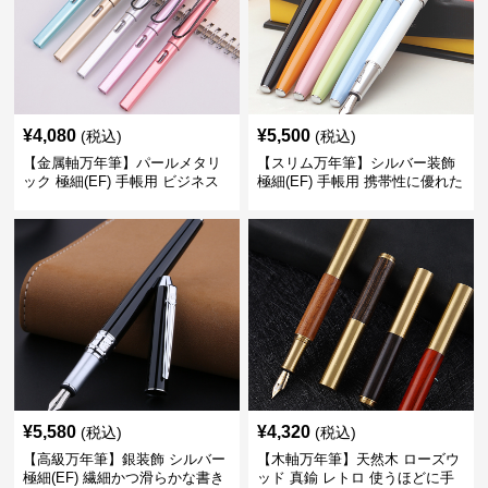
¥
4,080
¥
5,500
(税込)
(税込)
【金属軸万年筆】パールメタリ
【スリム万年筆】シルバー装飾
ック 極細(EF) 手帳用 ビジネス
極細(EF) 手帳用 携帯性に優れた
の場でも美しく精密に書き込め
細身のボディで外出先でもスマ
る
ートに筆記
¥
5,580
¥
4,320
(税込)
(税込)
【高級万年筆】銀装飾 シルバー
【木軸万年筆】天然木 ローズウ
極細(EF) 繊細かつ滑らかな書き
ッド 真鍮 レトロ 使うほどに手