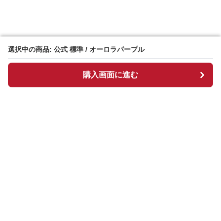
選択中の商品: 公式 標準 / オーロラパープル
選択中の商品: 公式 標準 / オーロラパープル
購入画面に進む
購入画面に進む
Manpen
について