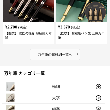
¥
2,700
¥
3,370
(税込)
(税込)
【匠技】 雅匠の極み 超極細万年
【匠技】 超精密ペン先 三微万年
筆
筆
›
万年筆
の
超極細
一覧へ
万年筆 カテゴリ一覧
極細
太字
細字