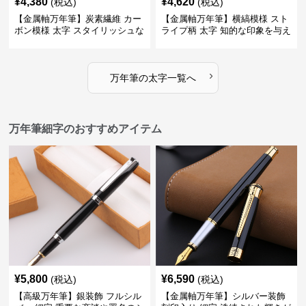
¥
4,380
¥
4,620
(税込)
(税込)
【金属軸万年筆】炭素繊維 カー
【金属軸万年筆】横縞模様 スト
ボン模様 太字 スタイリッシュな
ライプ柄 太字 知的な印象を与え
外観で持つ人のこだわりを演出
るデザインで日々の執筆を快適
に
›
万年筆
の
太字
一覧へ
万年筆細字のおすすめアイテム
¥
5,800
¥
6,590
(税込)
(税込)
【高級万年筆】銀装飾 フルシル
【金属軸万年筆】シルバー装飾