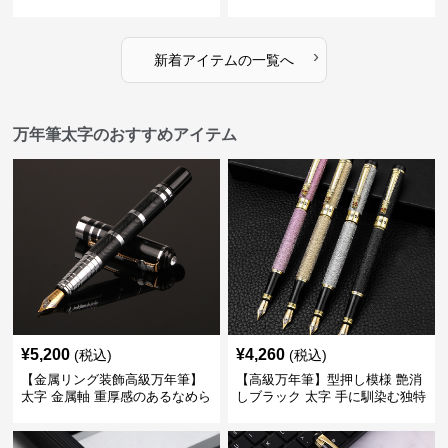
味で事務仕事の効率を劇的に高
になじむ経年変化を一生楽しめ
める
る
›
新着アイテムの一覧へ
万年筆太字のおすすめアイテム
¥
5,200
¥
4,260
(税込)
(税込)
【金属リング装飾高級万年筆】
【高級万年筆】型押し模様 艶消
太字 金属軸 重厚感のあるなめら
しブラック 太字 手に馴染む独特
かな書き心地でサインや宛名書
の質感で長時間の筆記も疲れに
きに最適
くい