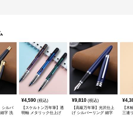
ム
¥
4,590
¥
9,810
¥
4,3
(税込)
(税込)
】シルバ
【スケルトン万年筆】透
【高級万年筆】光沢仕上
【木
 細字 洗
明軸 メタリック仕上げ
げ シルバーリング 細字
三連リ
デスク周
細字 インクの色彩を楽
時代に左右されない普遍
優し
上げる
しみながら創造力を刺激
的な美しさで末永く愛用
日々
する
できる
に変