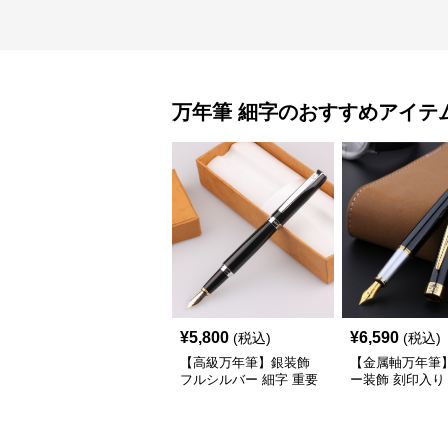
万年筆
細字
のおすすめアイテ
¥
5,800
¥
6,590
(税込)
(税込)
【高級万年筆】銀装飾
【金属軸万年筆
フルシルバー 細字 重要
ー装飾 刻印入り
な商談や署名のシーンで
練された輝きが
自分に自信と信頼を与え
りと執筆の格を
てくれる