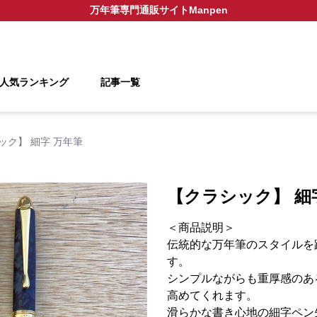
万年筆
専門通販サイト
Manpen
人気ランキング
記事一覧
ック】 細字 万年筆
【クラシック】 細
＜商品説明＞
伝統的な万年筆のスタイルを
す。
シンプルながらも重厚感のあ
高めてくれます。
滑らかな書き心地の細字ペン