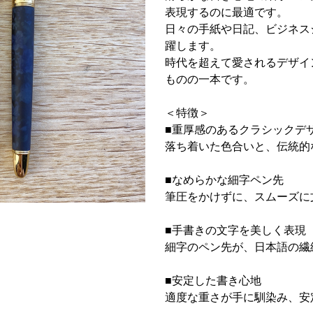
表現するのに最適です。
日々の手紙や日記、ビジネス
躍します。
時代を超えて愛されるデザイ
ものの一本です。
＜特徴＞
■重厚感のあるクラシックデ
落ち着いた色合いと、伝統的
■なめらかな細字ペン先
筆圧をかけずに、スムーズに
■手書きの文字を美しく表現
細字のペン先が、日本語の繊
■安定した書き心地
適度な重さが手に馴染み、安