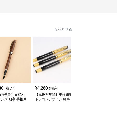
もっと見る
80
¥
4,280
¥
5,940
(税込)
(税込)
(税込)
軸万年筆】天然木
【高級万年筆】東洋彫刻
【経年変化】真鍮 ブラ
ング 細字 手帳用
ドラゴンデザイン 細字
ス 金属軸 - レトロ アン
い木のぬくもりが
縁起の良い装飾で特別な
ティーク ヴィンテージ
の記録を豊かな時間
記念品や贈り物に最適
える