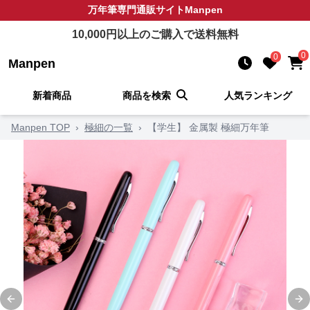
万年筆
専門通販サイト
Manpen
10,000
円以上のご購入で送料無料
0
0
Manpen
新着商品
商品を検索
人気ランキング
Manpen TOP
›
極細の一覧
›
【学生】 金属製 極細万年筆
Previous slide
Ne