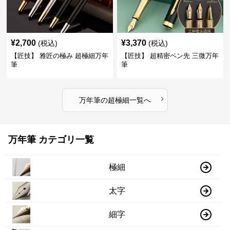
¥
2,700
¥
3,370
(税込)
(税込)
【匠技】 雅匠の極み 超極細万年
【匠技】 超精密ペン先 三微万年
筆
筆
›
万年筆
の
超極細
一覧へ
万年筆 カテゴリ一覧
極細
太字
細字