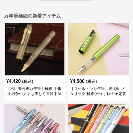
万年筆極細の新着アイテム
¥
4,420
¥
4,580
(税込)
(税込)
【木目調高級万年筆】極細 手帳
【スケルトン万年筆】透明軸 メ
用 細かい文字も美しく書ける温
タリック 極細(EF) 手帳の予定管
もりあるデザイン
理も楽しくなるモダンで軽快な
デザイン