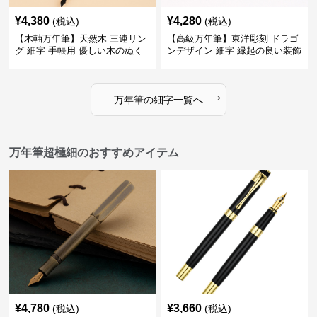
¥
4,380
¥
4,280
(税込)
(税込)
【木軸万年筆】天然木 三連リン
【高級万年筆】東洋彫刻 ドラゴ
グ 細字 手帳用 優しい木のぬく
ンデザイン 細字 縁起の良い装飾
もりが日々の記録を豊かな時間
で特別な記念品や贈り物に最適
に変える
›
万年筆
の
細字
一覧へ
万年筆超極細のおすすめアイテム
¥
4,780
¥
3,660
(税込)
(税込)