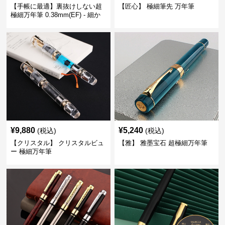
【手帳に最適】裏抜けしない超
【匠心】 極細筆先 万年筆
極細万年筆 0.38mm(EF) - 細か
い文字も潰れない (古銅色)
¥
9,880
¥
5,240
(税込)
(税込)
【クリスタル】 クリスタルビュ
【雅】 雅墨宝石 超極細万年筆
ー 極細万年筆