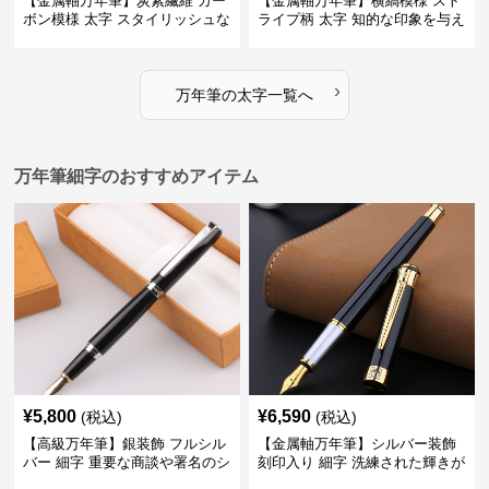
【金属軸万年筆】炭素繊維 カー
【金属軸万年筆】横縞模様 スト
ボン模様 太字 スタイリッシュな
ライプ柄 太字 知的な印象を与え
外観で持つ人のこだわりを演出
るデザインで日々の執筆を快適
に
›
万年筆
の
太字
一覧へ
万年筆細字のおすすめアイテム
¥
5,800
¥
6,590
(税込)
(税込)
【高級万年筆】銀装飾 フルシル
【金属軸万年筆】シルバー装飾
バー 細字 重要な商談や署名のシ
刻印入り 細字 洗練された輝きが
ーンで自分に自信と信頼を与え
デスク周りと執筆の格を上げる