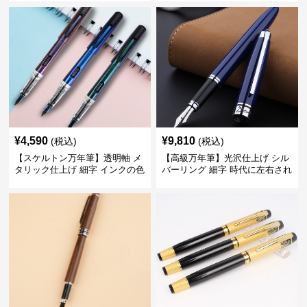
てくれる
¥
4,590
¥
9,810
(税込)
(税込)
【スケルトン万年筆】透明軸 メ
【高級万年筆】光沢仕上げ シル
タリック仕上げ 細字 インクの色
バーリング 細字 時代に左右され
彩を楽しみながら創造力を刺激
ない普遍的な美しさで末永く愛
する
用できる