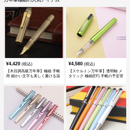
¥
4,420
¥
4,580
(税込)
(税込)
【木目調高級万年筆】極細 手帳
【スケルトン万年筆】透明軸 メ
用 細かい文字も美しく書ける温
タリック 極細(EF) 手帳の予定管
もりあるデザイン
理も楽しくなるモダンで軽快な
デザイン