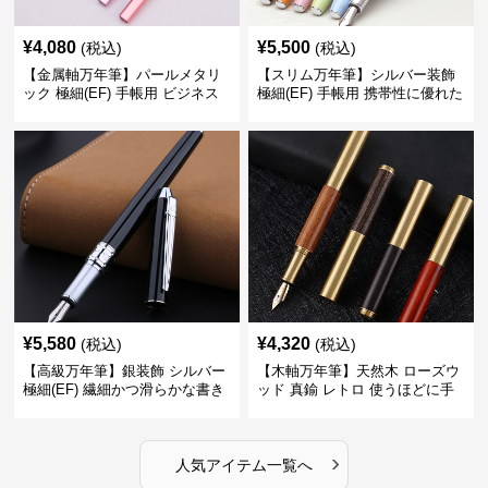
¥
4,080
¥
5,500
(税込)
(税込)
【金属軸万年筆】パールメタリ
【スリム万年筆】シルバー装飾
ック 極細(EF) 手帳用 ビジネス
極細(EF) 手帳用 携帯性に優れた
の場でも美しく精密に書き込め
細身のボディで外出先でもスマ
る
ートに筆記
¥
5,580
¥
4,320
(税込)
(税込)
【高級万年筆】銀装飾 シルバー
【木軸万年筆】天然木 ローズウ
極細(EF) 繊細かつ滑らかな書き
ッド 真鍮 レトロ 使うほどに手
味で事務仕事の効率を劇的に高
になじむ経年変化を一生楽しめ
める
る
›
人気アイテム一覧へ