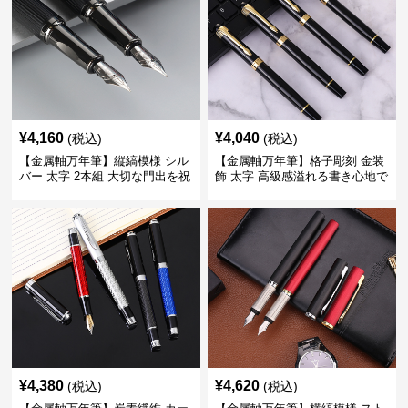
¥
4,160
¥
4,040
(税込)
(税込)
【金属軸万年筆】縦縞模様 シル
【金属軸万年筆】格子彫刻 金装
バー 太字 2本組 大切な門出を祝
飾 太字 高級感溢れる書き心地で
うギフトにふさわしい豪華セッ
ビジネスの品格を高める
ト
¥
4,380
¥
4,620
(税込)
(税込)