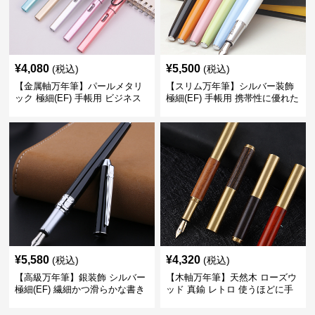
¥
4,080
¥
5,500
(税込)
(税込)
【金属軸万年筆】パールメタリ
【スリム万年筆】シルバー装飾
ック 極細(EF) 手帳用 ビジネス
極細(EF) 手帳用 携帯性に優れた
の場でも美しく精密に書き込め
細身のボディで外出先でもスマ
る
ートに筆記
¥
5,580
¥
4,320
(税込)
(税込)
【高級万年筆】銀装飾 シルバー
【木軸万年筆】天然木 ローズウ
極細(EF) 繊細かつ滑らかな書き
ッド 真鍮 レトロ 使うほどに手
味で事務仕事の効率を劇的に高
になじむ経年変化を一生楽しめ
める
る