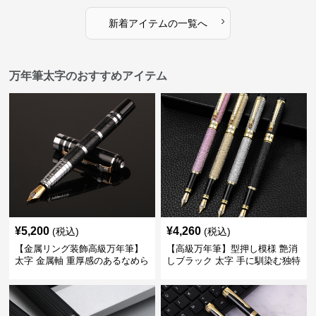
›
新着アイテムの一覧へ
万年筆太字のおすすめアイテム
¥
5,200
¥
4,260
(税込)
(税込)
【金属リング装飾高級万年筆】
【高級万年筆】型押し模様 艶消
太字 金属軸 重厚感のあるなめら
しブラック 太字 手に馴染む独特
かな書き心地でサインや宛名書
の質感で長時間の筆記も疲れに
きに最適
くい