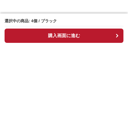
選択中の商品: 4個 / ブラック
選択中の商品: 4個 / ブラック
購入画面に進む
購入画面に進む
Manpen
について
会社概要