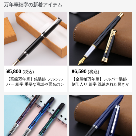
万年筆細字の新着アイテム
¥
5,800
¥
6,590
(税込)
(税込)
【高級万年筆】銀装飾 フルシル
【金属軸万年筆】シルバー装飾
バー 細字 重要な商談や署名のシ
刻印入り 細字 洗練された輝きが
ーンで自分に自信と信頼を与え
デスク周りと執筆の格を上げる
てくれる