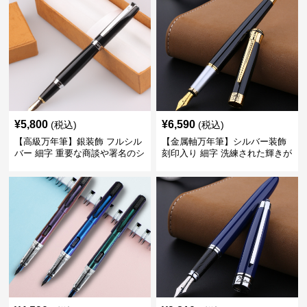
¥
5,800
¥
6,590
(税込)
(税込)
【高級万年筆】銀装飾 フルシル
【金属軸万年筆】シルバー装飾
バー 細字 重要な商談や署名のシ
刻印入り 細字 洗練された輝きが
ーンで自分に自信と信頼を与え
デスク周りと執筆の格を上げる
てくれる