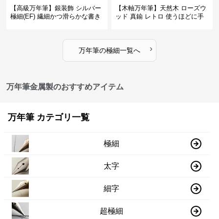
【高級万年筆】銀装飾 シルバー
【木軸万年筆】天然木 ローズウ
極細(EF) 繊細かつ滑らかな書き
ッド 真鍮 レトロ 使うほどに手
味で事務仕事の効率を劇的に高
になじむ経年変化を一生楽しめ
める
る
›
万年筆
の
極細
一覧へ
万年筆金属製のおすすめアイテム
万年筆 カテゴリ一覧
極細
太字
細字
超極細