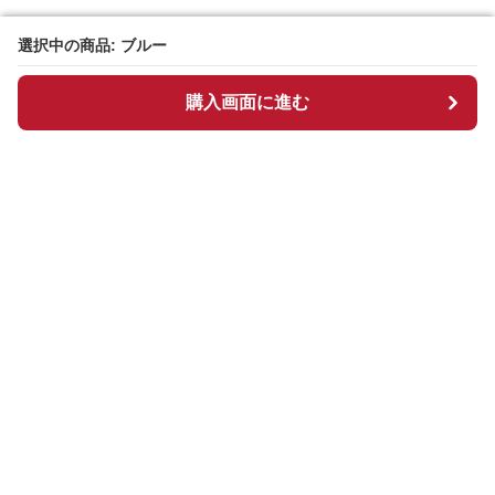
選択中の商品: ブルー
選択中の商品: ブルー
購入画面に進む
購入画面に進む
Manpen
について
会社概要