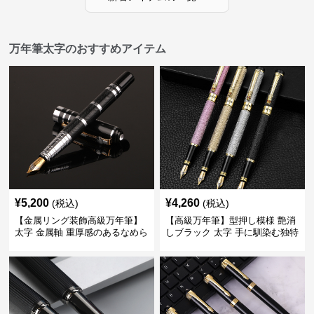
万年筆太字のおすすめアイテム
¥
5,200
¥
4,260
(税込)
(税込)
【金属リング装飾高級万年筆】
【高級万年筆】型押し模様 艶消
太字 金属軸 重厚感のあるなめら
しブラック 太字 手に馴染む独特
かな書き心地でサインや宛名書
の質感で長時間の筆記も疲れに
きに最適
くい