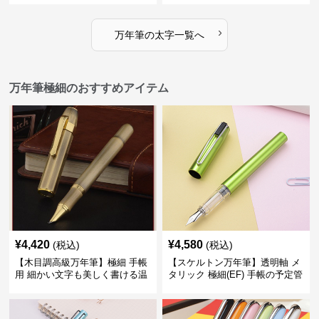
に
›
万年筆
の
太字
一覧へ
万年筆極細のおすすめアイテム
¥
4,420
¥
4,580
(税込)
(税込)
【木目調高級万年筆】極細 手帳
【スケルトン万年筆】透明軸 メ
用 細かい文字も美しく書ける温
タリック 極細(EF) 手帳の予定管
もりあるデザイン
理も楽しくなるモダンで軽快な
デザイン