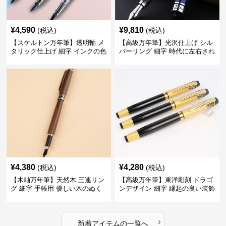
¥
4,590
¥
9,810
(税込)
(税込)
【スケルトン万年筆】透明軸 メ
【高級万年筆】光沢仕上げ シル
タリック仕上げ 細字 インクの色
バーリング 細字 時代に左右され
彩を楽しみながら創造力を刺激
ない普遍的な美しさで末永く愛
する
用できる
¥
4,380
¥
4,280
(税込)
(税込)
【木軸万年筆】天然木 三連リン
【高級万年筆】東洋彫刻 ドラゴ
グ 細字 手帳用 優しい木のぬく
ンデザイン 細字 縁起の良い装飾
もりが日々の記録を豊かな時間
で特別な記念品や贈り物に最適
に変える
›
新着アイテムの一覧へ