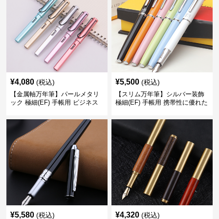
¥
4,080
¥
5,500
(税込)
(税込)
【金属軸万年筆】パールメタリ
【スリム万年筆】シルバー装飾
ック 極細(EF) 手帳用 ビジネス
極細(EF) 手帳用 携帯性に優れた
の場でも美しく精密に書き込め
細身のボディで外出先でもスマ
る
ートに筆記
¥
5,580
¥
4,320
(税込)
(税込)