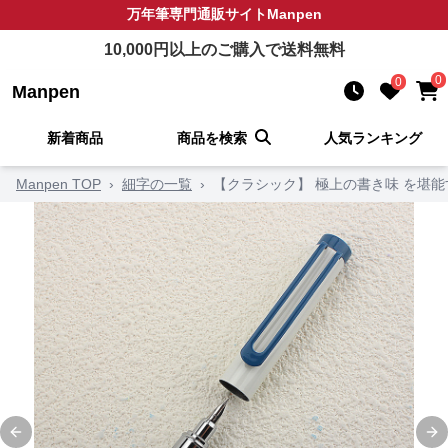
万年筆
専門通販サイト
Manpen
10,000
円以上のご購入で送料無料
0
0
Manpen
新着商品
商品を検索
人気ランキング
Manpen TOP
›
細字の一覧
›
【クラシック】 極上の書き味 を堪
Previous slide
Ne