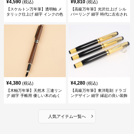
¥
4,590
¥
9,810
(税込)
(税込)
【スケルトン万年筆】透明軸 メ
【高級万年筆】光沢仕上げ シル
タリック仕上げ 細字 インクの色
バーリング 細字 時代に左右され
彩を楽しみながら創造力を刺激
ない普遍的な美しさで末永く愛
する
用できる
¥
4,380
¥
4,280
(税込)
(税込)
【木軸万年筆】天然木 三連リン
【高級万年筆】東洋彫刻 ドラゴ
グ 細字 手帳用 優しい木のぬく
ンデザイン 細字 縁起の良い装飾
もりが日々の記録を豊かな時間
で特別な記念品や贈り物に最適
に変える
›
人気アイテム一覧へ