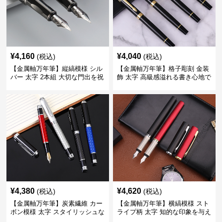
¥
4,160
¥
4,040
(税込)
(税込)
【金属軸万年筆】縦縞模様 シル
【金属軸万年筆】格子彫刻 金装
バー 太字 2本組 大切な門出を祝
飾 太字 高級感溢れる書き心地で
うギフトにふさわしい豪華セッ
ビジネスの品格を高める
ト
¥
4,380
¥
4,620
(税込)
(税込)
【金属軸万年筆】炭素繊維 カー
【金属軸万年筆】横縞模様 スト
ボン模様 太字 スタイリッシュな
ライプ柄 太字 知的な印象を与え
外観で持つ人のこだわりを演出
るデザインで日々の執筆を快適