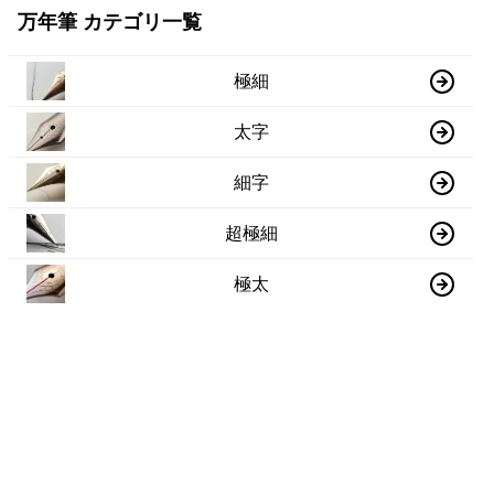
万年筆 カテゴリ一覧
極細
太字
細字
超極細
極太