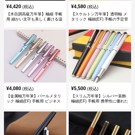
¥
4,420
¥
4,580
(税込)
(税込)
【木目調高級万年筆】極細 手帳
【スケルトン万年筆】透明軸 メ
用 細かい文字も美しく書ける温
タリック 極細(EF) 手帳の予定管
もりあるデザイン
理も楽しくなるモダンで軽快な
デザイン
¥
4,080
¥
5,500
(税込)
(税込)
【金属軸万年筆】パールメタリ
【スリム万年筆】シルバー装飾
ック 極細(EF) 手帳用 ビジネス
極細(EF) 手帳用 携帯性に優れた
の場でも美しく精密に書き込め
細身のボディで外出先でもスマ
る
ートに筆記