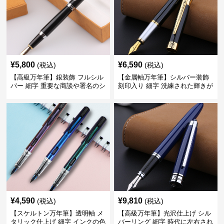
¥
5,800
¥
6,590
(税込)
(税込)
【高級万年筆】銀装飾 フルシル
【金属軸万年筆】シルバー装飾
バー 細字 重要な商談や署名のシ
刻印入り 細字 洗練された輝きが
ーンで自分に自信と信頼を与え
デスク周りと執筆の格を上げる
てくれる
¥
4,590
¥
9,810
(税込)
(税込)
【スケルトン万年筆】透明軸 メ
【高級万年筆】光沢仕上げ シル
タリック仕上げ 細字 インクの色
バーリング 細字 時代に左右され