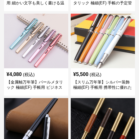
用 細かい文字も美しく書ける温
タリック 極細(EF) 手帳の予定管
もりあるデザイン
理も楽しくなるモダンで軽快な
デザイン
¥
4,080
¥
5,500
(税込)
(税込)
【金属軸万年筆】パールメタリ
【スリム万年筆】シルバー装飾
ック 極細(EF) 手帳用 ビジネス
極細(EF) 手帳用 携帯性に優れた
の場でも美しく精密に書き込め
細身のボディで外出先でもスマ
る
ートに筆記