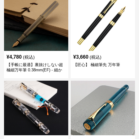
¥
4,780
¥
3,660
(税込)
(税込)
【手帳に最適】裏抜けしない超
【匠心】 極細筆先 万年筆
極細万年筆 0.38mm(EF) - 細か
い文字も潰れない (古銅色)