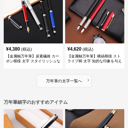
¥
4,380
¥
4,620
(税込)
(税込)
【金属軸万年筆】炭素繊維 カー
【金属軸万年筆】横縞模様 スト
ボン模様 太字 スタイリッシュな
ライプ柄 太字 知的な印象を与え
外観で持つ人のこだわりを演出
るデザインで日々の執筆を快適
に
›
万年筆
の
太字
一覧へ
万年筆細字のおすすめアイテム