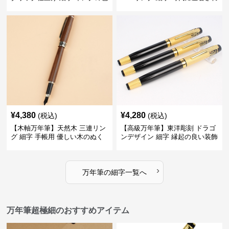
彩を楽しみながら創造力を刺激
ない普遍的な美しさで末永く愛
する
用できる
¥
4,380
¥
4,280
(税込)
(税込)
【木軸万年筆】天然木 三連リン
【高級万年筆】東洋彫刻 ドラゴ
グ 細字 手帳用 優しい木のぬく
ンデザイン 細字 縁起の良い装飾
もりが日々の記録を豊かな時間
で特別な記念品や贈り物に最適
に変える
›
万年筆
の
細字
一覧へ
万年筆超極細のおすすめアイテム