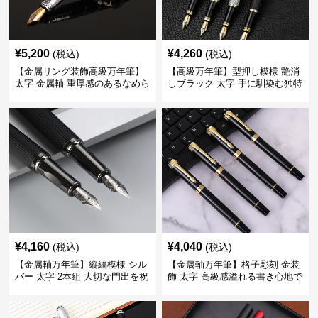
¥
5,200
¥
4,260
(税込)
(税込)
【金属リング装飾高級万年筆】
【高級万年筆】型押し模様 艶消
太字 金属軸 重厚感のあるなめら
しブラック 太字 手に馴染む独特
かな書き心地でサインや宛名書
の質感で長時間の筆記も疲れに
きに最適
くい
¥
4,160
¥
4,040
(税込)
(税込)
【金属軸万年筆】縦縞模様 シル
【金属軸万年筆】格子彫刻 金装
バー 太字 2本組 大切な門出を祝
飾 太字 高級感溢れる書き心地で
うギフトにふさわしい豪華セッ
ビジネスの品格を高める
ト