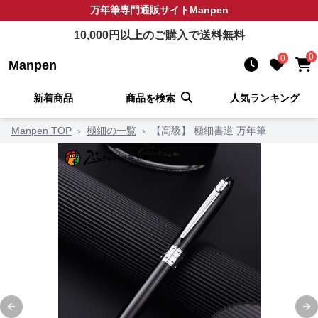
万年筆
専門通販サイト
Manpen
10,000
円以上のご購入で送料無料
0
0
Manpen
新着商品
商品を検索
人気ランキング
Manpen TOP
›
極細の一覧
›
【高級】 極細書道 万年筆
Previous slide
Ne