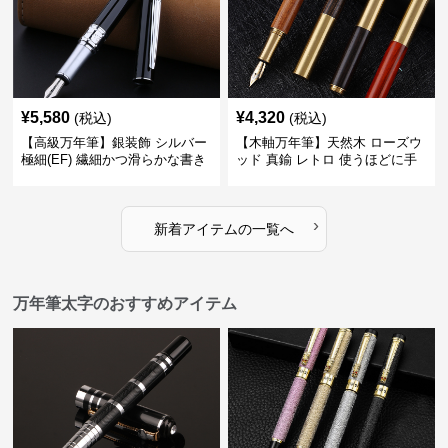
¥
5,580
¥
4,320
(税込)
(税込)
【高級万年筆】銀装飾 シルバー
【木軸万年筆】天然木 ローズウ
極細(EF) 繊細かつ滑らかな書き
ッド 真鍮 レトロ 使うほどに手
味で事務仕事の効率を劇的に高
になじむ経年変化を一生楽しめ
める
る
›
新着アイテムの一覧へ
万年筆太字のおすすめアイテム