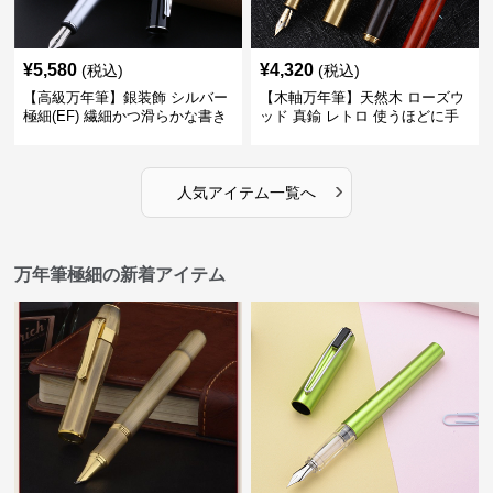
¥
5,580
¥
4,320
(税込)
(税込)
【高級万年筆】銀装飾 シルバー
【木軸万年筆】天然木 ローズウ
極細(EF) 繊細かつ滑らかな書き
ッド 真鍮 レトロ 使うほどに手
味で事務仕事の効率を劇的に高
になじむ経年変化を一生楽しめ
める
る
›
人気アイテム一覧へ
万年筆極細の新着アイテム