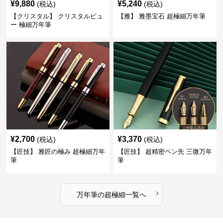
¥
9,880
¥
5,240
(税込)
(税込)
【クリスタル】 クリスタルビュ
【雅】 雅墨宝石 超極細万年筆
ー 極細万年筆
¥
2,700
¥
3,370
(税込)
(税込)
【匠技】 雅匠の極み 超極細万年
【匠技】 超精密ペン先 三微万年
筆
筆
›
万年筆
の
超極細
一覧へ