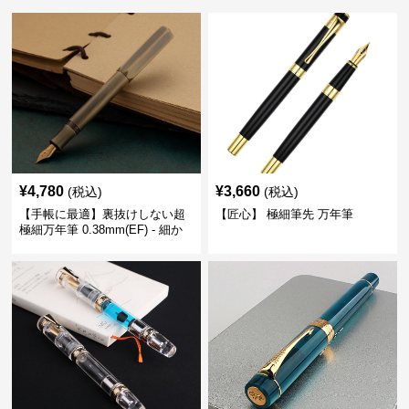
¥
4,780
¥
3,660
(税込)
(税込)
【手帳に最適】裏抜けしない超
【匠心】 極細筆先 万年筆
極細万年筆 0.38mm(EF) - 細か
い文字も潰れない (古銅色)