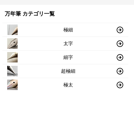
万年筆 カテゴリ一覧
極細
太字
細字
超極細
極太