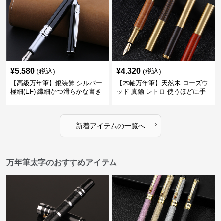
¥
5,580
¥
4,320
(税込)
(税込)
【高級万年筆】銀装飾 シルバー
【木軸万年筆】天然木 ローズウ
極細(EF) 繊細かつ滑らかな書き
ッド 真鍮 レトロ 使うほどに手
味で事務仕事の効率を劇的に高
になじむ経年変化を一生楽しめ
める
る
›
新着アイテムの一覧へ
万年筆太字のおすすめアイテム