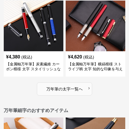
ト
¥
4,380
¥
4,620
(税込)
(税込)
【金属軸万年筆】炭素繊維 カー
【金属軸万年筆】横縞模様 スト
ボン模様 太字 スタイリッシュな
ライプ柄 太字 知的な印象を与え
外観で持つ人のこだわりを演出
るデザインで日々の執筆を快適
に
›
万年筆
の
太字
一覧へ
万年筆細字のおすすめアイテム