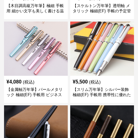
【木目調高級万年筆】極細 手帳
【スケルトン万年筆】透明軸 メ
用 細かい文字も美しく書ける温
タリック 極細(EF) 手帳の予定管
もりあるデザイン
理も楽しくなるモダンで軽快な
デザイン
¥
4,080
¥
5,500
(税込)
(税込)
【金属軸万年筆】パールメタリ
【スリム万年筆】シルバー装飾
ック 極細(EF) 手帳用 ビジネス
極細(EF) 手帳用 携帯性に優れた
の場でも美しく精密に書き込め
細身のボディで外出先でもスマ
る
ートに筆記