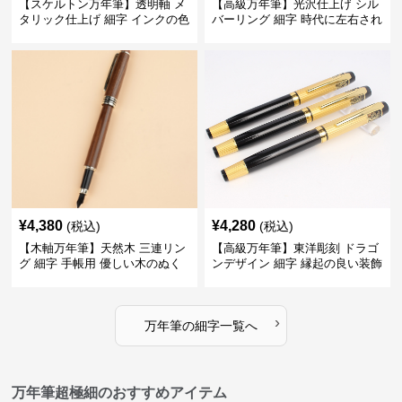
【スケルトン万年筆】透明軸 メ
【高級万年筆】光沢仕上げ シル
タリック仕上げ 細字 インクの色
バーリング 細字 時代に左右され
彩を楽しみながら創造力を刺激
ない普遍的な美しさで末永く愛
する
用できる
¥
4,380
¥
4,280
(税込)
(税込)
【木軸万年筆】天然木 三連リン
【高級万年筆】東洋彫刻 ドラゴ
グ 細字 手帳用 優しい木のぬく
ンデザイン 細字 縁起の良い装飾
もりが日々の記録を豊かな時間
で特別な記念品や贈り物に最適
に変える
›
万年筆
の
細字
一覧へ
万年筆超極細のおすすめアイテム