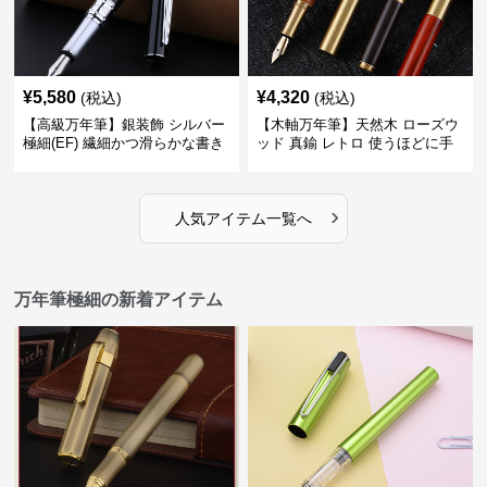
¥
5,580
¥
4,320
(税込)
(税込)
【高級万年筆】銀装飾 シルバー
【木軸万年筆】天然木 ローズウ
極細(EF) 繊細かつ滑らかな書き
ッド 真鍮 レトロ 使うほどに手
味で事務仕事の効率を劇的に高
になじむ経年変化を一生楽しめ
める
る
›
人気アイテム一覧へ
万年筆極細の新着アイテム