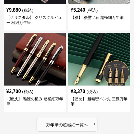
¥
9,880
¥
5,240
(税込)
(税込)
【クリスタル】 クリスタルビュ
【雅】 雅墨宝石 超極細万年筆
ー 極細万年筆
¥
2,700
¥
3,370
(税込)
(税込)
【匠技】 雅匠の極み 超極細万年
【匠技】 超精密ペン先 三微万年
筆
筆
›
万年筆
の
超極細
一覧へ