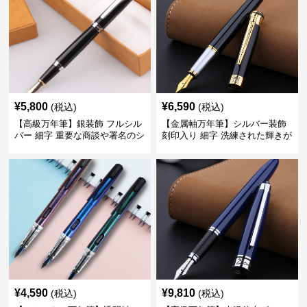
¥
5,800
¥
6,590
(税込)
(税込)
【高級万年筆】銀装飾 フルシル
【金属軸万年筆】シルバー装飾
バー 細字 重要な商談や署名のシ
刻印入り 細字 洗練された輝きが
ーンで自分に自信と信頼を与え
デスク周りと執筆の格を上げる
てくれる
¥
4,590
¥
9,810
(税込)
(税込)