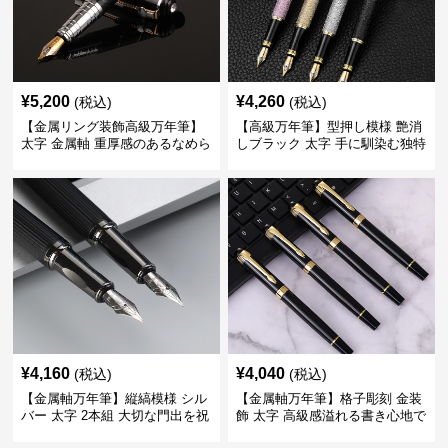
¥
5,200
¥
4,260
(税込)
(税込)
【金属リング装飾高級万年筆】
【高級万年筆】型押し模様 艶消
太字 金属軸 重厚感のあるなめら
しブラック 太字 手に馴染む独特
かな書き心地でサインや宛名書
の質感で長時間の筆記も疲れに
きに最適
くい
¥
4,160
¥
4,040
(税込)
(税込)
【金属軸万年筆】縦縞模様 シル
【金属軸万年筆】格子彫刻 金装
バー 太字 2本組 大切な門出を祝
飾 太字 高級感溢れる書き心地で
うギフトにふさわしい豪華セッ
ビジネスの品格を高める