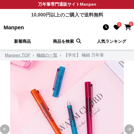
万年筆
専門通販サイト
Manpen
10,000
円以上のご購入で送料無料
0
0
Manpen
新着商品
商品を検索
人気ランキング
Manpen TOP
›
極細の一覧
›
【学生】 極細 万年筆
Previous slide
Ne