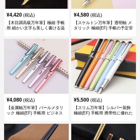
¥
4,420
¥
4,580
(税込)
(税込)
【木目調高級万年筆】極細 手帳
【スケルトン万年筆】透明軸 メ
用 細かい文字も美しく書ける温
タリック 極細(EF) 手帳の予定管
もりあるデザイン
理も楽しくなるモダンで軽快な
デザイン
¥
4,080
¥
5,500
(税込)
(税込)
【金属軸万年筆】パールメタリ
【スリム万年筆】シルバー装飾
ック 極細(EF) 手帳用 ビジネス
極細(EF) 手帳用 携帯性に優れた
の場でも美しく精密に書き込め
細身のボディで外出先でもスマ
る
ートに筆記