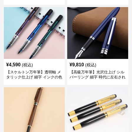
ーンで自分に自信と信頼を与え
デスク周りと執筆の格を上げる
てくれる
¥
4,590
¥
9,810
(税込)
(税込)
【スケルトン万年筆】透明軸 メ
【高級万年筆】光沢仕上げ シル
タリック仕上げ 細字 インクの色
バーリング 細字 時代に左右され
彩を楽しみながら創造力を刺激
ない普遍的な美しさで末永く愛
する
用できる