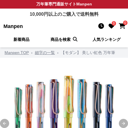
万年筆
専門通販サイト
Manpen
10,000
円以上のご購入で送料無料
0
0
Manpen
新着商品
商品を検索
人気ランキング
Manpen TOP
›
細字の一覧
›
【モダン】 美しい虹色 万年筆
Previous slide
Ne