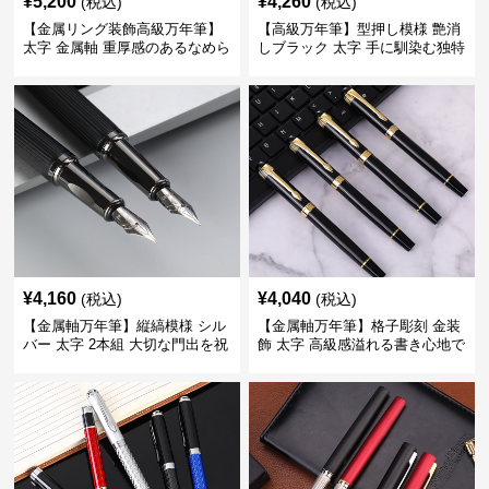
¥
5,200
¥
4,260
(税込)
(税込)
【金属リング装飾高級万年筆】
【高級万年筆】型押し模様 艶消
太字 金属軸 重厚感のあるなめら
しブラック 太字 手に馴染む独特
かな書き心地でサインや宛名書
の質感で長時間の筆記も疲れに
きに最適
くい
¥
4,160
¥
4,040
(税込)
(税込)
【金属軸万年筆】縦縞模様 シル
【金属軸万年筆】格子彫刻 金装
バー 太字 2本組 大切な門出を祝
飾 太字 高級感溢れる書き心地で
うギフトにふさわしい豪華セッ
ビジネスの品格を高める
ト