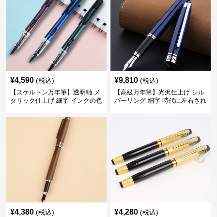
¥
4,590
¥
9,810
(税込)
(税込)
【スケルトン万年筆】透明軸 メ
【高級万年筆】光沢仕上げ シル
タリック仕上げ 細字 インクの色
バーリング 細字 時代に左右され
彩を楽しみながら創造力を刺激
ない普遍的な美しさで末永く愛
する
用できる
¥
4,380
¥
4,280
(税込)
(税込)