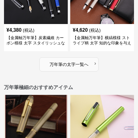
¥
4,380
¥
4,620
(税込)
(税込)
【金属軸万年筆】炭素繊維 カー
【金属軸万年筆】横縞模様 スト
ボン模様 太字 スタイリッシュな
ライプ柄 太字 知的な印象を与え
外観で持つ人のこだわりを演出
るデザインで日々の執筆を快適
に
›
万年筆
の
太字
一覧へ
万年筆極細のおすすめアイテム