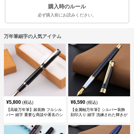
購入時のルール
必ず購入前にお読みください。
万年筆細字の人気アイテム
¥
5,800
¥
6,590
(税込)
(税込)
【高級万年筆】銀装飾 フルシル
【金属軸万年筆】シルバー装飾
バー 細字 重要な商談や署名のシ
刻印入り 細字 洗練された輝きが
ーンで自分に自信と信頼を与え
デスク周りと執筆の格を上げる
てくれる