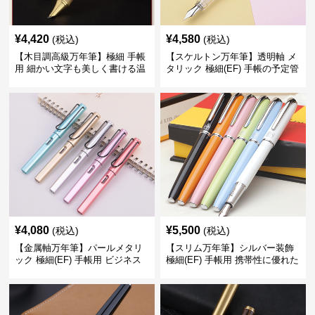
¥
4,420
¥
4,580
(税込)
(税込)
【木目調高級万年筆】極細 手帳
【スケルトン万年筆】透明軸 メ
用 細かい文字も美しく書ける温
タリック 極細(EF) 手帳の予定管
もりあるデザイン
理も楽しくなるモダンで軽快な
デザイン
¥
4,080
¥
5,500
(税込)
(税込)
【金属軸万年筆】パールメタリ
【スリム万年筆】シルバー装飾
ック 極細(EF) 手帳用 ビジネス
極細(EF) 手帳用 携帯性に優れた
の場でも美しく精密に書き込め
細身のボディで外出先でもスマ
る
ートに筆記