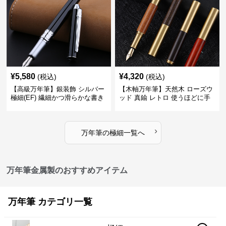
¥
5,580
¥
4,320
(税込)
(税込)
【高級万年筆】銀装飾 シルバー
【木軸万年筆】天然木 ローズウ
極細(EF) 繊細かつ滑らかな書き
ッド 真鍮 レトロ 使うほどに手
味で事務仕事の効率を劇的に高
になじむ経年変化を一生楽しめ
める
る
›
万年筆
の
極細
一覧へ
万年筆金属製のおすすめアイテム
万年筆 カテゴリ一覧