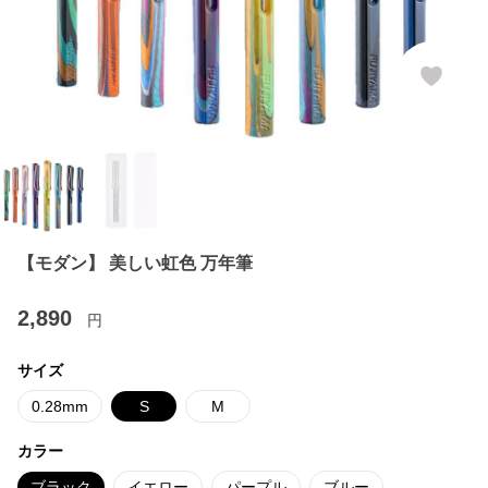
【モダン】 美しい虹色 万年筆
2,890
円
サイズ
0.28mm
S
M
カラー
ブラック
イエロー
パープル
ブルー