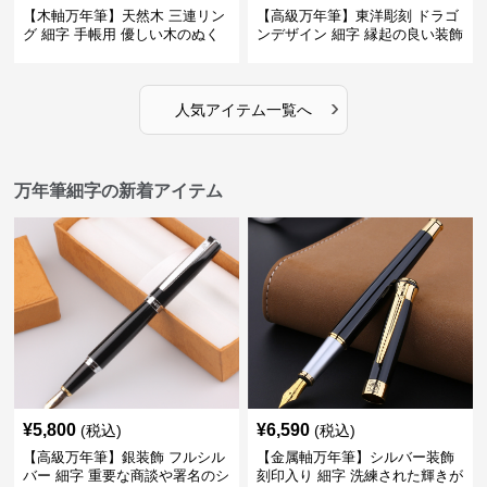
【木軸万年筆】天然木 三連リン
【高級万年筆】東洋彫刻 ドラゴ
グ 細字 手帳用 優しい木のぬく
ンデザイン 細字 縁起の良い装飾
もりが日々の記録を豊かな時間
で特別な記念品や贈り物に最適
に変える
›
人気アイテム一覧へ
万年筆細字の新着アイテム
¥
5,800
¥
6,590
(税込)
(税込)
【高級万年筆】銀装飾 フルシル
【金属軸万年筆】シルバー装飾
バー 細字 重要な商談や署名のシ
刻印入り 細字 洗練された輝きが