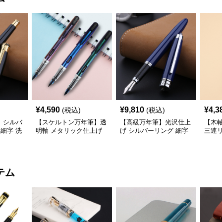
¥
4,590
¥
9,810
¥
4,3
(税込)
(税込)
】シルバ
【スケルトン万年筆】透
【高級万年筆】光沢仕上
【木
 細字 洗
明軸 メタリック仕上げ
げ シルバーリング 細字
三連リ
デスク周
細字 インクの色彩を楽
時代に左右されない普遍
優し
上げる
しみながら創造力を刺激
的な美しさで末永く愛用
日々
する
できる
に変
テム