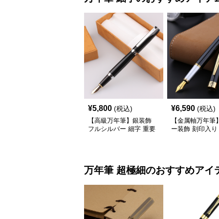
¥
5,800
¥
6,590
(税込)
(税込)
【高級万年筆】銀装飾
【金属軸万年筆
フルシルバー 細字 重要
ー装飾 刻印入り
な商談や署名のシーンで
練された輝きが
自分に自信と信頼を与え
りと執筆の格を
てくれる
万年筆
超極細
のおすすめアイ