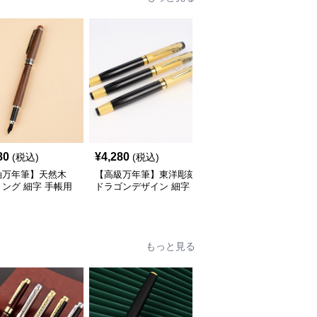
80
¥
4,280
¥
5,940
(税込)
(税込)
(税込)
軸万年筆】天然木
【高級万年筆】東洋彫刻
【経年変化】真鍮 ブラ
ング 細字 手帳用
ドラゴンデザイン 細字
ス 金属軸 - レトロ アン
い木のぬくもりが
縁起の良い装飾で特別な
ティーク ヴィンテージ
の記録を豊かな時間
記念品や贈り物に最適
える
もっと見る