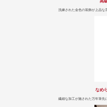
高
洗練された金色の装飾が上品な
なめ
繊細な加工が施された万年筆先