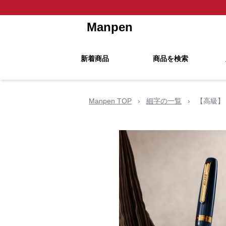
Manpen
新着商品
商品を検索
Manpen TOP
›
細字の一覧
›
【高級】