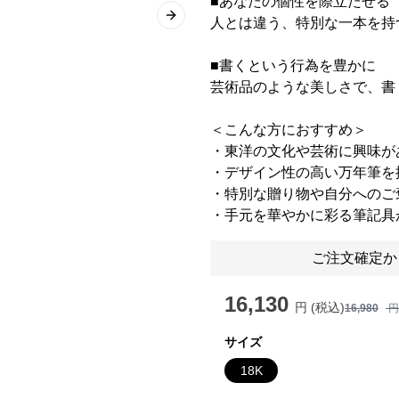
■あなたの個性を際立たせる
人とは違う、特別な一本を持
Next slide
■書くという行為を豊かに
芸術品のような美しさで、書
＜こんな方におすすめ＞
・東洋の文化や芸術に興味が
・デザイン性の高い万年筆を
・特別な贈り物や自分へのご
・手元を華やかに彩る筆記具
ご注文確定か
16,130
円 (税込)
16,980
円
サイズ
18K