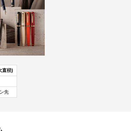
最大直径)
ペン先
ム