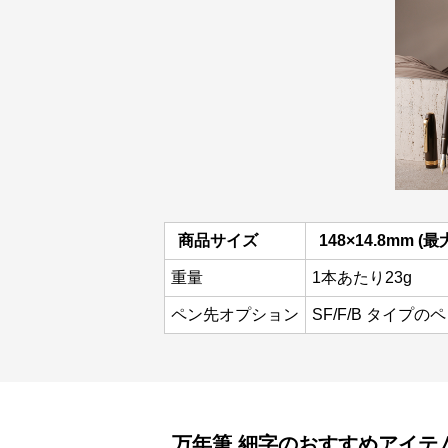
商品サイズ
148×14.8mm (
重量
1本あたり23g
ペン先オプション
SF/F/B タイプの
万年筆
細字
のおすすめアイテ