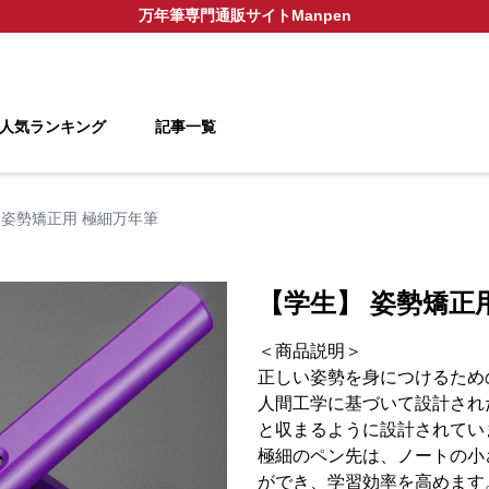
万年筆
専門通販サイト
Manpen
人気ランキング
記事一覧
 姿勢矯正用 極細万年筆
【学生】 姿勢矯正
＜商品説明＞
正しい姿勢を身につけるため
人間工学に基づいて設計され
と収まるように設計されてい
極細のペン先は、ノートの小
ができ、学習効率を高めます