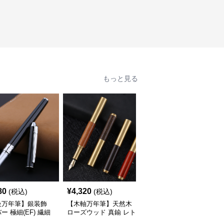
もっと見る
80
¥
4,320
¥
4,080
(税込)
(税込)
(税込)
級万年筆】銀装飾
【木軸万年筆】天然木
【極細字】手帳専用 金
ー 極細(EF) 繊細
ローズウッド 真鍮 レト
属軸 実用的 - EF 書き心
滑らかな書き味で事
ロ 使うほどに手になじ
地 事務 勉強