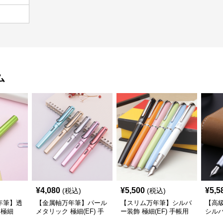
ム
¥
4,080
¥
5,500
¥
5,5
(税込)
(税込)
年筆】透
【金属軸万年筆】パール
【スリム万年筆】シルバ
【高
 極細
メタリック 極細(EF) 手
ー装飾 極細(EF) 手帳用
シルバ
定管理も楽
帳用 ビジネスの場でも
携帯性に優れた細身のボ
かつ