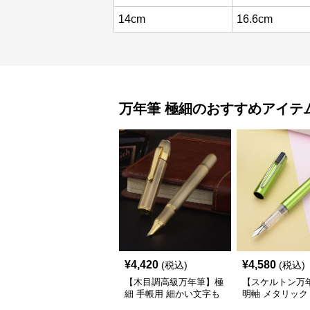
14cm
16.6cm
万年筆
極細
のおすすめアイテ
¥
4,420
¥
4,580
(税込)
(税込)
【木目調高級万年筆】極
【スケルトン万
細 手帳用 細かい文字も
明軸 メタリック
美しく書ける温もりある
(EF) 手帳の予