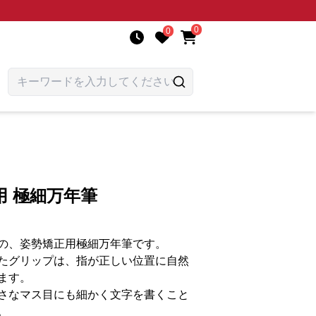
0
0
用 極細万年筆
の、姿勢矯正用極細万年筆です。
たグリップは、指が正しい位置に自然
ます。
さなマス目にも細かく文字を書くこと
。