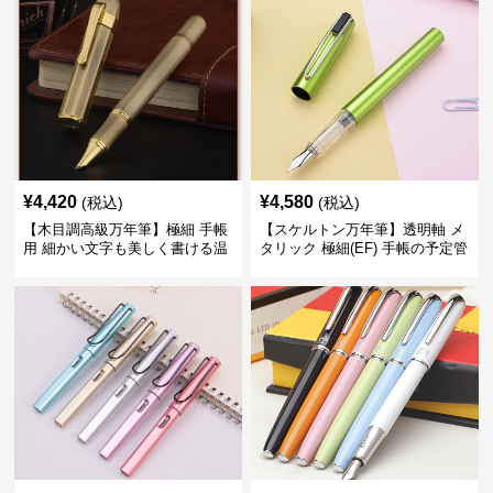
¥
4,420
¥
4,580
(税込)
(税込)
【木目調高級万年筆】極細 手帳
【スケルトン万年筆】透明軸 メ
用 細かい文字も美しく書ける温
タリック 極細(EF) 手帳の予定管
もりあるデザイン
理も楽しくなるモダンで軽快な
デザイン