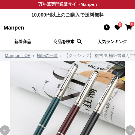
万年筆
専門通販サイト
Manpen
10,000
円以上のご購入で送料無料
0
0
Manpen
新着商品
商品を検索
人気ランキング
Manpen TOP
›
極細の一覧
›
【クラシック】 復古風 極細書道万年
Previous slide
Ne