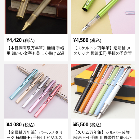
¥
4,420
¥
4,580
(税込)
(税込)
【木目調高級万年筆】極細 手帳
【スケルトン万年筆】透明軸 メ
用 細かい文字も美しく書ける温
タリック 極細(EF) 手帳の予定管
もりあるデザイン
理も楽しくなるモダンで軽快な
デザイン
¥
4,080
¥
5,500
(税込)
(税込)
【金属軸万年筆】パールメタリ
【スリム万年筆】シルバー装飾
ック 極細(EF) 手帳用 ビジネス
極細(EF) 手帳用 携帯性に優れた