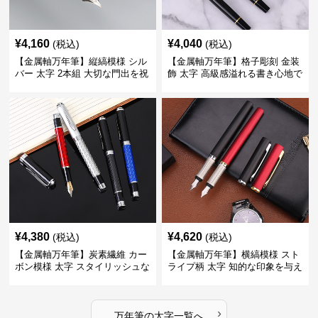
¥
4,160
¥
4,040
(税込)
(税込)
【金属軸万年筆】縦縞模様 シル
【金属軸万年筆】格子彫刻 金装
バー 太字 2本組 大切な門出を祝
飾 太字 高級感溢れる書き心地で
うギフトにふさわしい豪華セッ
ビジネスの品格を高める
ト
¥
4,380
¥
4,620
(税込)
(税込)
【金属軸万年筆】炭素繊維 カー
【金属軸万年筆】横縞模様 スト
ボン模様 太字 スタイリッシュな
ライプ柄 太字 知的な印象を与え
外観で持つ人のこだわりを演出
るデザインで日々の執筆を快適
に
›
万年筆
の
太字
一覧へ