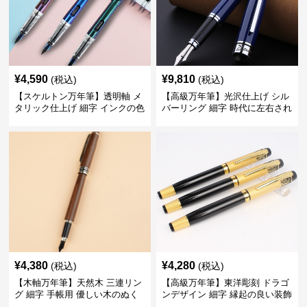
¥
4,590
¥
9,810
(税込)
(税込)
【スケルトン万年筆】透明軸 メ
【高級万年筆】光沢仕上げ シル
タリック仕上げ 細字 インクの色
バーリング 細字 時代に左右され
彩を楽しみながら創造力を刺激
ない普遍的な美しさで末永く愛
する
用できる
¥
4,380
¥
4,280
(税込)
(税込)
【木軸万年筆】天然木 三連リン
【高級万年筆】東洋彫刻 ドラゴ
グ 細字 手帳用 優しい木のぬく
ンデザイン 細字 縁起の良い装飾
もりが日々の記録を豊かな時間
で特別な記念品や贈り物に最適