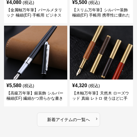
¥
4,080
¥
5,500
(税込)
(税込)
【金属軸万年筆】パールメタリ
【スリム万年筆】シルバー装飾
ック 極細(EF) 手帳用 ビジネス
極細(EF) 手帳用 携帯性に優れた
の場でも美しく精密に書き込め
細身のボディで外出先でもスマ
る
ートに筆記
¥
5,580
¥
4,320
(税込)
(税込)
【高級万年筆】銀装飾 シルバー
【木軸万年筆】天然木 ローズウ
極細(EF) 繊細かつ滑らかな書き
ッド 真鍮 レトロ 使うほどに手
味で事務仕事の効率を劇的に高
になじむ経年変化を一生楽しめ
める
る
›
新着アイテムの一覧へ