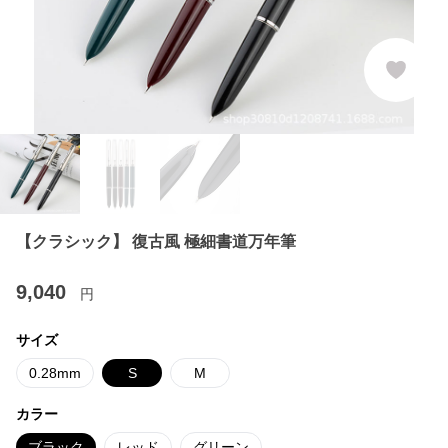
【クラシック】 復古風 極細書道万年筆
9,040
円
サイズ
0.28mm
S
M
カラー
ブラック
レッド
グリーン