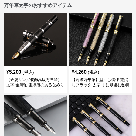
万年筆太字のおすすめアイテム
¥
5,200
¥
4,260
(税込)
(税込)
【金属リング装飾高級万年筆】
【高級万年筆】型押し模様 艶消
太字 金属軸 重厚感のあるなめら
しブラック 太字 手に馴染む独特
かな書き心地でサインや宛名書
の質感で長時間の筆記も疲れに
きに最適
くい