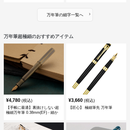
に変える
›
万年筆
の
細字
一覧へ
万年筆超極細のおすすめアイテム
¥
4,780
¥
3,660
(税込)
(税込)
【手帳に最適】裏抜けしない超
【匠心】 極細筆先 万年筆
極細万年筆 0.38mm(EF) - 細か
い文字も潰れない (古銅色)