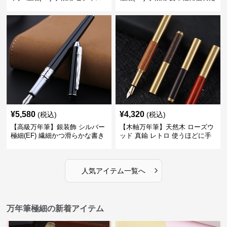
の場でも美しく精密に書き込め
細身のボディで外出先でもスマ
る
ートに筆記
¥
5,580
¥
4,320
(税込)
(税込)
【高級万年筆】銀装飾 シルバー
【木軸万年筆】天然木 ローズウ
極細(EF) 繊細かつ滑らかな書き
ッド 真鍮 レトロ 使うほどに手
味で事務仕事の効率を劇的に高
になじむ経年変化を一生楽しめ
める
る
›
人気アイテム一覧へ
万年筆極細の新着アイテム