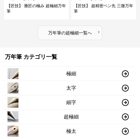
【匠技】 雅匠の極み 超極細万年
【匠技】 超精密ペン先 三微万年
筆
筆
›
万年筆
の
超極細
一覧へ
万年筆 カテゴリ一覧
極細
太字
細字
超極細
極太