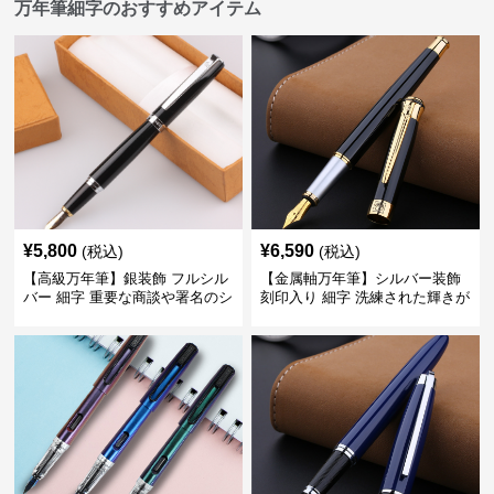
万年筆細字のおすすめアイテム
¥
5,800
¥
6,590
(税込)
(税込)
【高級万年筆】銀装飾 フルシル
【金属軸万年筆】シルバー装飾
バー 細字 重要な商談や署名のシ
刻印入り 細字 洗練された輝きが
ーンで自分に自信と信頼を与え
デスク周りと執筆の格を上げる
てくれる