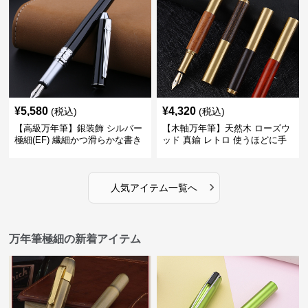
¥
5,580
¥
4,320
(税込)
(税込)
【高級万年筆】銀装飾 シルバー
【木軸万年筆】天然木 ローズウ
極細(EF) 繊細かつ滑らかな書き
ッド 真鍮 レトロ 使うほどに手
味で事務仕事の効率を劇的に高
になじむ経年変化を一生楽しめ
める
る
›
人気アイテム一覧へ
万年筆極細の新着アイテム