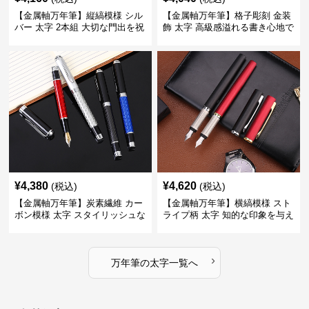
【金属軸万年筆】縦縞模様 シル
【金属軸万年筆】格子彫刻 金装
バー 太字 2本組 大切な門出を祝
飾 太字 高級感溢れる書き心地で
うギフトにふさわしい豪華セッ
ビジネスの品格を高める
ト
¥
4,380
¥
4,620
(税込)
(税込)
【金属軸万年筆】炭素繊維 カー
【金属軸万年筆】横縞模様 スト
ボン模様 太字 スタイリッシュな
ライプ柄 太字 知的な印象を与え
外観で持つ人のこだわりを演出
るデザインで日々の執筆を快適
に
›
万年筆
の
太字
一覧へ