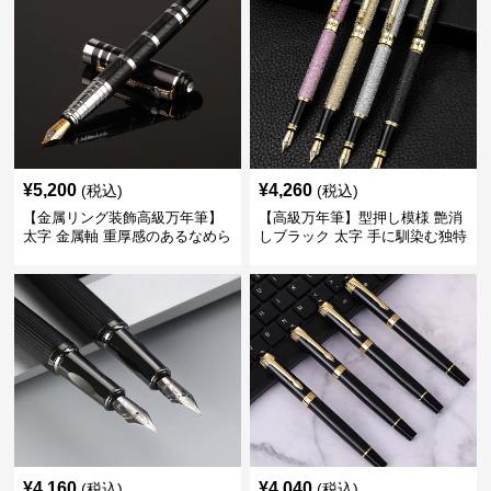
¥
5,200
¥
4,260
(税込)
(税込)
【金属リング装飾高級万年筆】
【高級万年筆】型押し模様 艶消
太字 金属軸 重厚感のあるなめら
しブラック 太字 手に馴染む独特
かな書き心地でサインや宛名書
の質感で長時間の筆記も疲れに
きに最適
くい
¥
4,160
¥
4,040
(税込)
(税込)