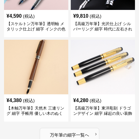
¥
4,590
¥
9,810
(税込)
(税込)
【スケルトン万年筆】透明軸 メ
【高級万年筆】光沢仕上げ シル
タリック仕上げ 細字 インクの色
バーリング 細字 時代に左右され
彩を楽しみながら創造力を刺激
ない普遍的な美しさで末永く愛
する
用できる
¥
4,380
¥
4,280
(税込)
(税込)
【木軸万年筆】天然木 三連リン
【高級万年筆】東洋彫刻 ドラゴ
グ 細字 手帳用 優しい木のぬく
ンデザイン 細字 縁起の良い装飾
もりが日々の記録を豊かな時間
で特別な記念品や贈り物に最適
に変える
›
万年筆
の
細字
一覧へ