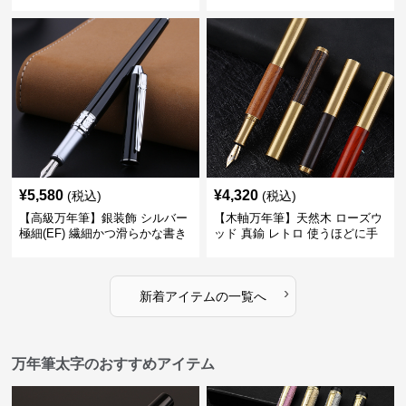
の場でも美しく精密に書き込め
細身のボディで外出先でもスマ
る
ートに筆記
¥
5,580
¥
4,320
(税込)
(税込)
【高級万年筆】銀装飾 シルバー
【木軸万年筆】天然木 ローズウ
極細(EF) 繊細かつ滑らかな書き
ッド 真鍮 レトロ 使うほどに手
味で事務仕事の効率を劇的に高
になじむ経年変化を一生楽しめ
める
る
›
新着アイテムの一覧へ
万年筆太字のおすすめアイテム