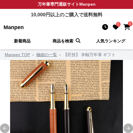
万年筆
専門通販サイト
Manpen
10,000
円以上のご購入で送料無料
0
0
Manpen
新着商品
商品を検索
人気ランキング
Manpen TOP
›
極細の一覧
›
【匠技】 木軸万年筆 ギフト
Previous slide
Ne