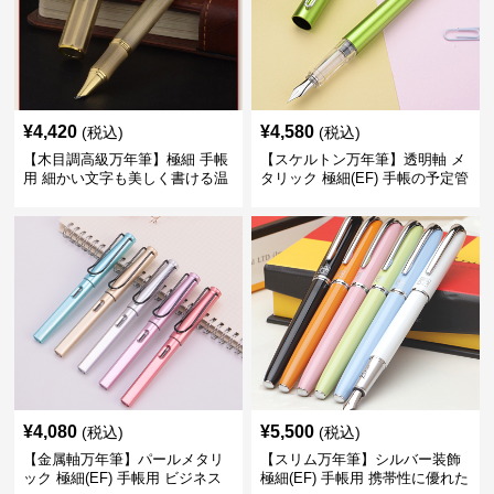
¥
4,420
¥
4,580
(税込)
(税込)
【木目調高級万年筆】極細 手帳
【スケルトン万年筆】透明軸 メ
用 細かい文字も美しく書ける温
タリック 極細(EF) 手帳の予定管
もりあるデザイン
理も楽しくなるモダンで軽快な
デザイン
¥
4,080
¥
5,500
(税込)
(税込)
【金属軸万年筆】パールメタリ
【スリム万年筆】シルバー装飾
ック 極細(EF) 手帳用 ビジネス
極細(EF) 手帳用 携帯性に優れた