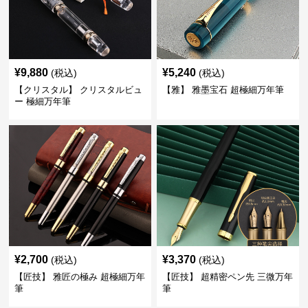
¥
9,880
¥
5,240
(税込)
(税込)
【クリスタル】 クリスタルビュ
【雅】 雅墨宝石 超極細万年筆
ー 極細万年筆
¥
2,700
¥
3,370
(税込)
(税込)
【匠技】 雅匠の極み 超極細万年
【匠技】 超精密ペン先 三微万年
筆
筆