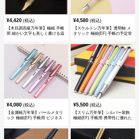
¥
4,420
¥
4,580
(税込)
(税込)
【木目調高級万年筆】極細 手帳
【スケルトン万年筆】透明軸 メ
用 細かい文字も美しく書ける温
タリック 極細(EF) 手帳の予定管
もりあるデザイン
理も楽しくなるモダンで軽快な
デザイン
¥
4,080
¥
5,500
(税込)
(税込)
【金属軸万年筆】パールメタリ
【スリム万年筆】シルバー装飾
ック 極細(EF) 手帳用 ビジネス
極細(EF) 手帳用 携帯性に優れた
の場でも美しく精密に書き込め
細身のボディで外出先でもスマ
る
ートに筆記