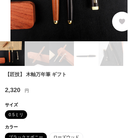
【匠技】 木軸万年筆 ギフト
2,320
円
サイズ
0.5ミリ
カラー
ブラックエボニー
ローズウッド