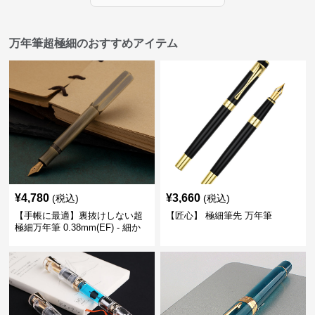
万年筆超極細のおすすめアイテム
¥
4,780
¥
3,660
(税込)
(税込)
【手帳に最適】裏抜けしない超
【匠心】 極細筆先 万年筆
極細万年筆 0.38mm(EF) - 細か
い文字も潰れない (古銅色)