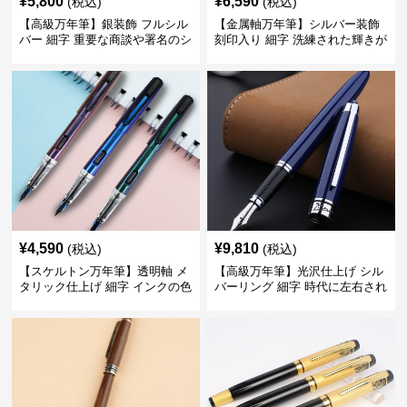
¥
5,800
¥
6,590
(税込)
(税込)
【高級万年筆】銀装飾 フルシル
【金属軸万年筆】シルバー装飾
バー 細字 重要な商談や署名のシ
刻印入り 細字 洗練された輝きが
ーンで自分に自信と信頼を与え
デスク周りと執筆の格を上げる
てくれる
¥
4,590
¥
9,810
(税込)
(税込)
【スケルトン万年筆】透明軸 メ
【高級万年筆】光沢仕上げ シル
タリック仕上げ 細字 インクの色
バーリング 細字 時代に左右され
彩を楽しみながら創造力を刺激
ない普遍的な美しさで末永く愛
する
用できる