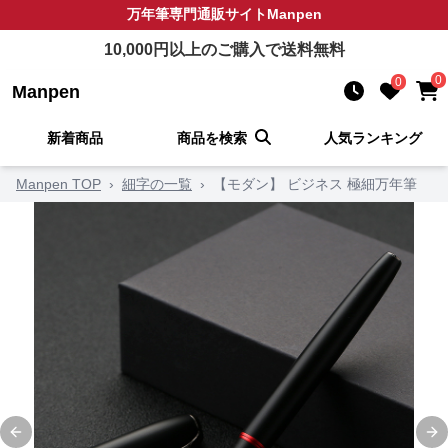
万年筆
専門通販サイト
Manpen
10,000
円以上のご購入で送料無料
0
0
Manpen
新着商品
商品を検索
人気ランキング
Manpen TOP
›
細字の一覧
›
【モダン】 ビジネス 極細万年筆
Previous slide
Ne