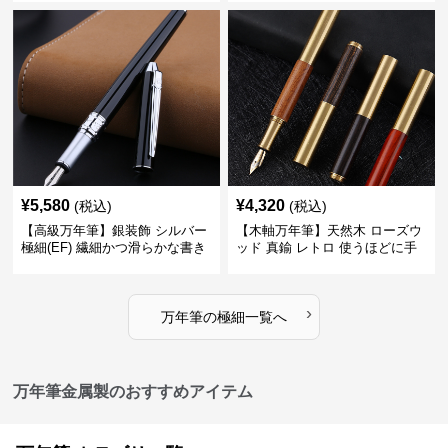
る
ートに筆記
¥
5,580
¥
4,320
(税込)
(税込)
【高級万年筆】銀装飾 シルバー
【木軸万年筆】天然木 ローズウ
極細(EF) 繊細かつ滑らかな書き
ッド 真鍮 レトロ 使うほどに手
味で事務仕事の効率を劇的に高
になじむ経年変化を一生楽しめ
める
る
›
万年筆
の
極細
一覧へ
万年筆金属製のおすすめアイテム