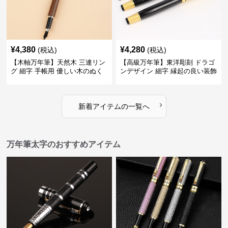
¥
4,380
¥
4,280
(税込)
(税込)
【木軸万年筆】天然木 三連リン
【高級万年筆】東洋彫刻 ドラゴ
グ 細字 手帳用 優しい木のぬく
ンデザイン 細字 縁起の良い装飾
もりが日々の記録を豊かな時間
で特別な記念品や贈り物に最適
に変える
›
新着アイテムの一覧へ
万年筆太字のおすすめアイテム