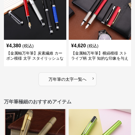
¥
4,380
¥
4,620
(税込)
(税込)
【金属軸万年筆】炭素繊維 カー
【金属軸万年筆】横縞模様 スト
ボン模様 太字 スタイリッシュな
ライプ柄 太字 知的な印象を与え
外観で持つ人のこだわりを演出
るデザインで日々の執筆を快適
に
›
万年筆
の
太字
一覧へ
万年筆極細のおすすめアイテム