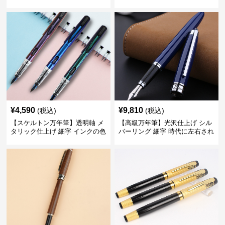
ーンで自分に自信と信頼を与え
デスク周りと執筆の格を上げる
てくれる
¥
4,590
¥
9,810
(税込)
(税込)
【スケルトン万年筆】透明軸 メ
【高級万年筆】光沢仕上げ シル
タリック仕上げ 細字 インクの色
バーリング 細字 時代に左右され
彩を楽しみながら創造力を刺激
ない普遍的な美しさで末永く愛
する
用できる