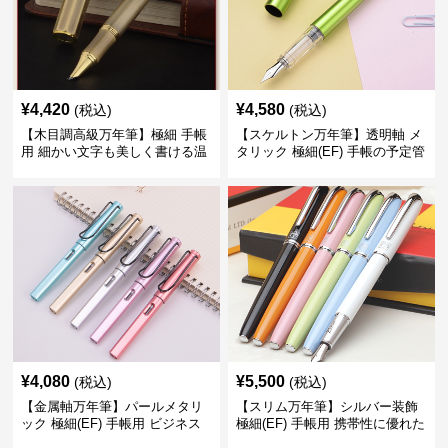
¥
4,420
¥
4,580
(税込)
(税込)
【木目調高級万年筆】極細 手帳
【スケルトン万年筆】透明軸 メ
用 細かい文字も美しく書ける温
タリック 極細(EF) 手帳の予定管
もりあるデザイン
理も楽しくなるモダンで軽快な
デザイン
¥
4,080
¥
5,500
(税込)
(税込)
【金属軸万年筆】パールメタリ
【スリム万年筆】シルバー装飾
ック 極細(EF) 手帳用 ビジネス
極細(EF) 手帳用 携帯性に優れた
の場でも美しく精密に書き込め
細身のボディで外出先でもスマ