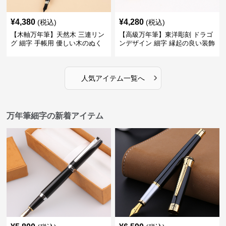
¥
4,380
¥
4,280
(税込)
(税込)
【木軸万年筆】天然木 三連リン
【高級万年筆】東洋彫刻 ドラゴ
グ 細字 手帳用 優しい木のぬく
ンデザイン 細字 縁起の良い装飾
もりが日々の記録を豊かな時間
で特別な記念品や贈り物に最適
に変える
›
人気アイテム一覧へ
万年筆細字の新着アイテム