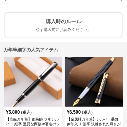
購入時のルール
必ず購入前にお読みください。
万年筆細字の人気アイテム
¥
5,800
¥
6,590
(税込)
(税込)
【高級万年筆】銀装飾 フルシル
【金属軸万年筆】シルバー装飾
バー 細字 重要な商談や署名のシ
刻印入り 細字 洗練された輝きが