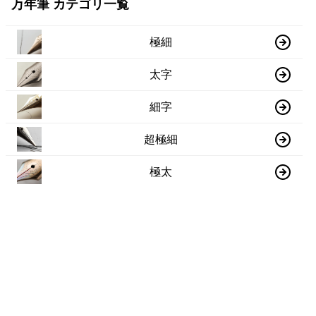
万年筆 カテゴリ一覧
極細
太字
細字
超極細
極太