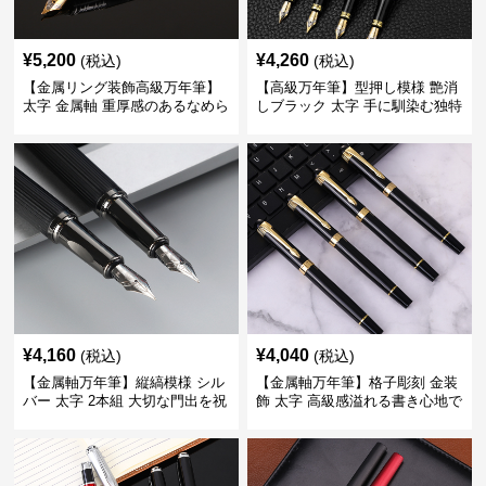
¥
5,200
¥
4,260
(税込)
(税込)
【金属リング装飾高級万年筆】
【高級万年筆】型押し模様 艶消
太字 金属軸 重厚感のあるなめら
しブラック 太字 手に馴染む独特
かな書き心地でサインや宛名書
の質感で長時間の筆記も疲れに
きに最適
くい
¥
4,160
¥
4,040
(税込)
(税込)
【金属軸万年筆】縦縞模様 シル
【金属軸万年筆】格子彫刻 金装
バー 太字 2本組 大切な門出を祝
飾 太字 高級感溢れる書き心地で
うギフトにふさわしい豪華セッ
ビジネスの品格を高める
ト