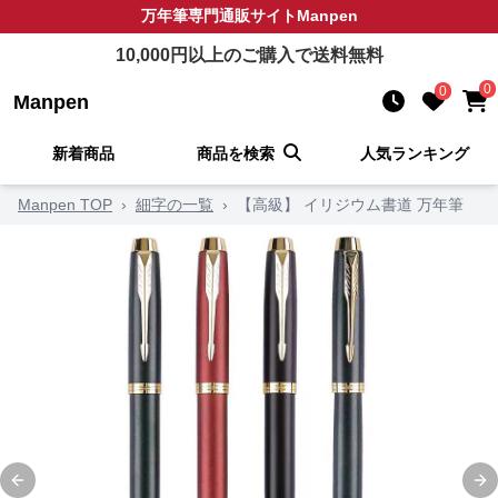
万年筆
専門通販サイト
Manpen
10,000
円以上のご購入で送料無料
0
0
Manpen
新着商品
商品を検索
人気ランキング
Manpen TOP
›
細字の一覧
›
【高級】 イリジウム書道 万年筆
Previous slide
Ne