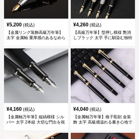
¥
5,200
¥
4,260
(税込)
(税込)
【金属リング装飾高級万年筆】
【高級万年筆】型押し模様 艶消
太字 金属軸 重厚感のあるなめら
しブラック 太字 手に馴染む独特
かな書き心地でサインや宛名書
の質感で長時間の筆記も疲れに
きに最適
くい
¥
4,160
¥
4,040
(税込)
(税込)
【金属軸万年筆】縦縞模様 シル
【金属軸万年筆】格子彫刻 金装
バー 太字 2本組 大切な門出を祝
飾 太字 高級感溢れる書き心地で
うギフトにふさわしい豪華セッ
ビジネスの品格を高める
ト