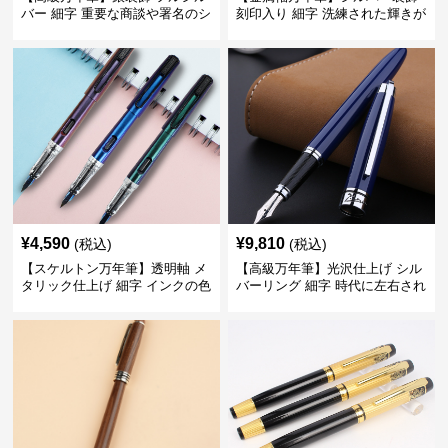
バー 細字 重要な商談や署名のシ
刻印入り 細字 洗練された輝きが
ーンで自分に自信と信頼を与え
デスク周りと執筆の格を上げる
てくれる
¥
4,590
¥
9,810
(税込)
(税込)
【スケルトン万年筆】透明軸 メ
【高級万年筆】光沢仕上げ シル
タリック仕上げ 細字 インクの色
バーリング 細字 時代に左右され
彩を楽しみながら創造力を刺激
ない普遍的な美しさで末永く愛
する
用できる