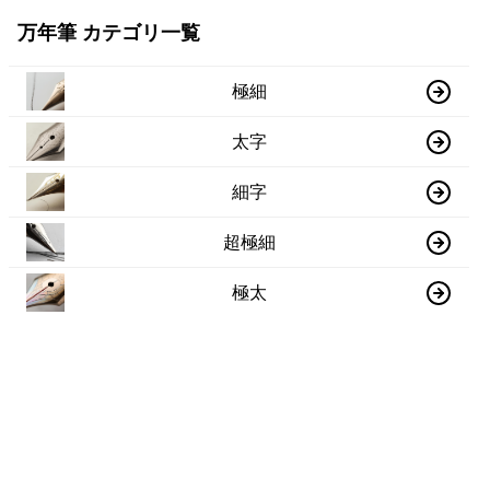
万年筆 カテゴリ一覧
極細
太字
細字
超極細
極太