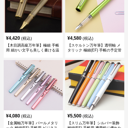
¥
4,420
¥
4,580
(税込)
(税込)
【木目調高級万年筆】極細 手帳
【スケルトン万年筆】透明軸 メ
用 細かい文字も美しく書ける温
タリック 極細(EF) 手帳の予定管
もりあるデザイン
理も楽しくなるモダンで軽快な
デザイン
¥
4,080
¥
5,500
(税込)
(税込)
【金属軸万年筆】パールメタリ
【スリム万年筆】シルバー装飾
ック 極細(EF) 手帳用 ビジネス
極細(EF) 手帳用 携帯性に優れた