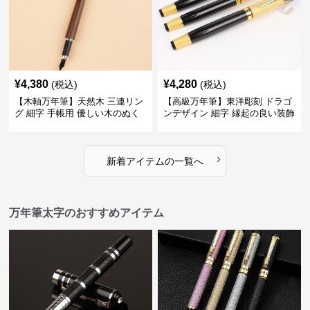
¥
4,380
¥
4,280
(税込)
(税込)
【木軸万年筆】天然木 三連リン
【高級万年筆】東洋彫刻 ドラゴ
グ 細字 手帳用 優しい木のぬく
ンデザイン 細字 縁起の良い装飾
もりが日々の記録を豊かな時間
で特別な記念品や贈り物に最適
に変える
›
新着アイテムの一覧へ
万年筆太字のおすすめアイテム