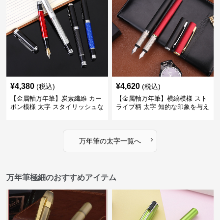
¥
4,380
¥
4,620
(税込)
(税込)
【金属軸万年筆】炭素繊維 カー
【金属軸万年筆】横縞模様 スト
ボン模様 太字 スタイリッシュな
ライプ柄 太字 知的な印象を与え
外観で持つ人のこだわりを演出
るデザインで日々の執筆を快適
に
›
万年筆
の
太字
一覧へ
万年筆極細のおすすめアイテム