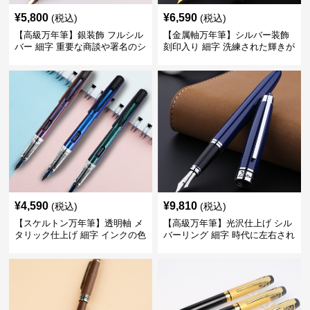
¥
5,800
¥
6,590
(税込)
(税込)
【高級万年筆】銀装飾 フルシル
【金属軸万年筆】シルバー装飾
バー 細字 重要な商談や署名のシ
刻印入り 細字 洗練された輝きが
ーンで自分に自信と信頼を与え
デスク周りと執筆の格を上げる
てくれる
¥
4,590
¥
9,810
(税込)
(税込)
【スケルトン万年筆】透明軸 メ
【高級万年筆】光沢仕上げ シル
タリック仕上げ 細字 インクの色
バーリング 細字 時代に左右され
彩を楽しみながら創造力を刺激
ない普遍的な美しさで末永く愛
する
用できる