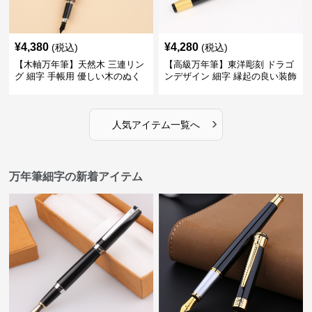
¥
4,380
¥
4,280
(税込)
(税込)
【木軸万年筆】天然木 三連リン
【高級万年筆】東洋彫刻 ドラゴ
グ 細字 手帳用 優しい木のぬく
ンデザイン 細字 縁起の良い装飾
もりが日々の記録を豊かな時間
で特別な記念品や贈り物に最適
に変える
›
人気アイテム一覧へ
万年筆細字の新着アイテム