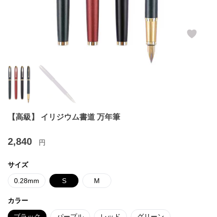
【高級】 イリジウム書道 万年筆
2,840
円
サイズ
0.28mm
S
M
カラー
ブラック
パープル
レッド
グリーン