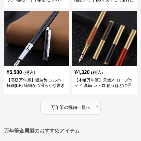
の場でも美しく精密に書き込め
細身のボディで外出先でもスマ
る
ートに筆記
¥
5,580
¥
4,320
(税込)
(税込)
【高級万年筆】銀装飾 シルバー
【木軸万年筆】天然木 ローズウ
極細(EF) 繊細かつ滑らかな書き
ッド 真鍮 レトロ 使うほどに手
味で事務仕事の効率を劇的に高
になじむ経年変化を一生楽しめ
める
る
›
万年筆
の
極細
一覧へ
万年筆金属製のおすすめアイテム