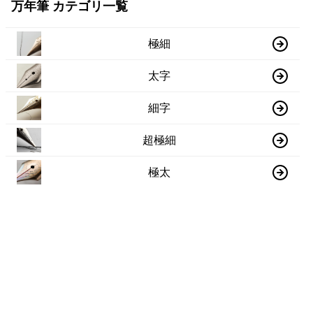
万年筆 カテゴリ一覧
極細
太字
細字
超極細
極太