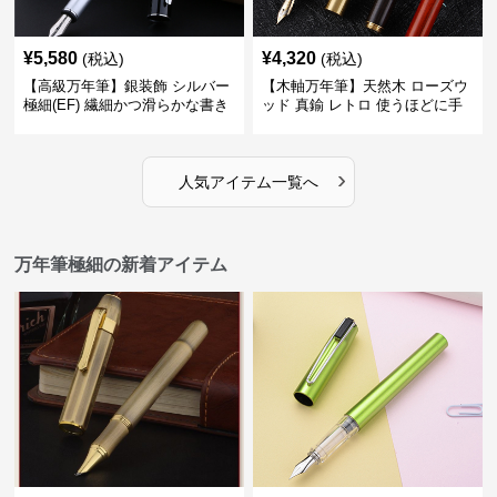
¥
5,580
¥
4,320
(税込)
(税込)
【高級万年筆】銀装飾 シルバー
【木軸万年筆】天然木 ローズウ
極細(EF) 繊細かつ滑らかな書き
ッド 真鍮 レトロ 使うほどに手
味で事務仕事の効率を劇的に高
になじむ経年変化を一生楽しめ
める
る
›
人気アイテム一覧へ
万年筆極細の新着アイテム