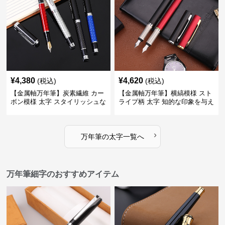
¥
4,380
¥
4,620
(税込)
(税込)
【金属軸万年筆】炭素繊維 カー
【金属軸万年筆】横縞模様 スト
ボン模様 太字 スタイリッシュな
ライプ柄 太字 知的な印象を与え
外観で持つ人のこだわりを演出
るデザインで日々の執筆を快適
に
›
万年筆
の
太字
一覧へ
万年筆細字のおすすめアイテム