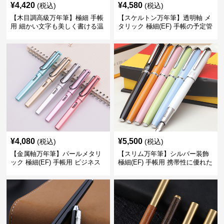
¥
4,420
¥
4,580
(税込)
(税込)
【木目調高級万年筆】極細 手帳
【スケルトン万年筆】透明軸 メ
用 細かい文字も美しく書ける温
タリック 極細(EF) 手帳の予定管
もりあるデザイン
理も楽しくなるモダンで軽快な
デザイン
¥
4,080
¥
5,500
(税込)
(税込)
【金属軸万年筆】パールメタリ
【スリム万年筆】シルバー装飾
ック 極細(EF) 手帳用 ビジネス
極細(EF) 手帳用 携帯性に優れた
の場でも美しく精密に書き込め
細身のボディで外出先でもスマ
る
ートに筆記