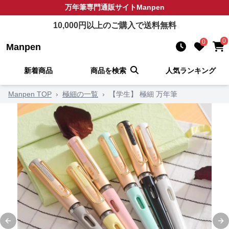
万年筆
専門通販サイト
Manpen
10,000
円以上のご購入で送料無料
0
0
Manpen
新着商品
商品を検索
人気ランキング
Manpen TOP
›
極細の一覧
›
【学生】 極細 万年筆
Previous slide
Ne