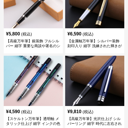
¥
5,800
¥
6,590
(税込)
(税込)
【高級万年筆】銀装飾 フルシル
【金属軸万年筆】シルバー装飾
バー 細字 重要な商談や署名のシ
刻印入り 細字 洗練された輝きが
ーンで自分に自信と信頼を与え
デスク周りと執筆の格を上げる
てくれる
¥
4,590
¥
9,810
(税込)
(税込)
【スケルトン万年筆】透明軸 メ
【高級万年筆】光沢仕上げ シル
タリック仕上げ 細字 インクの色
バーリング 細字 時代に左右され