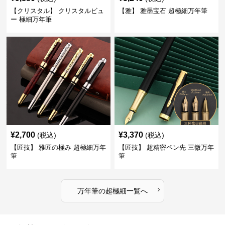
【クリスタル】 クリスタルビュ
【雅】 雅墨宝石 超極細万年筆
ー 極細万年筆
¥
2,700
¥
3,370
(税込)
(税込)
【匠技】 雅匠の極み 超極細万年
【匠技】 超精密ペン先 三微万年
筆
筆
›
万年筆
の
超極細
一覧へ