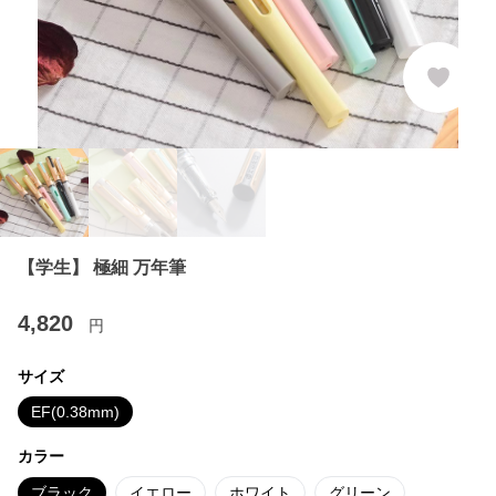
【学生】 極細 万年筆
4,820
円
サイズ
EF(0.38mm)
カラー
ブラック
イエロー
ホワイト
グリーン