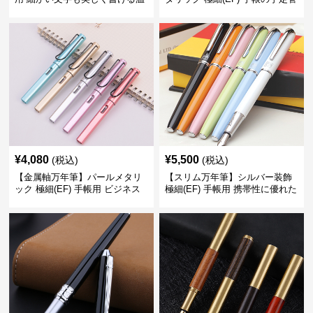
もりあるデザイン
理も楽しくなるモダンで軽快な
デザイン
¥
4,080
¥
5,500
(税込)
(税込)
【金属軸万年筆】パールメタリ
【スリム万年筆】シルバー装飾
ック 極細(EF) 手帳用 ビジネス
極細(EF) 手帳用 携帯性に優れた
の場でも美しく精密に書き込め
細身のボディで外出先でもスマ
る
ートに筆記