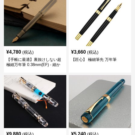
¥
4,780
¥
3,660
(税込)
(税込)
【手帳に最適】裏抜けしない超
【匠心】 極細筆先 万年筆
極細万年筆 0.38mm(EF) - 細か
い文字も潰れない (古銅色)
¥
9,880
¥
5,240
(税込)
(税込)