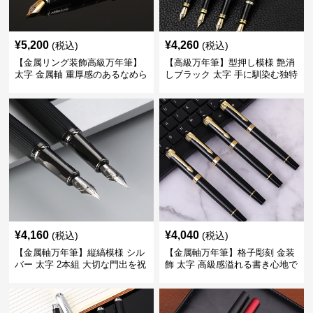
¥
5,200
¥
4,260
(税込)
(税込)
【金属リング装飾高級万年筆】
【高級万年筆】型押し模様 艶消
太字 金属軸 重厚感のあるなめら
しブラック 太字 手に馴染む独特
かな書き心地でサインや宛名書
の質感で長時間の筆記も疲れに
きに最適
くい
¥
4,160
¥
4,040
(税込)
(税込)
【金属軸万年筆】縦縞模様 シル
【金属軸万年筆】格子彫刻 金装
バー 太字 2本組 大切な門出を祝
飾 太字 高級感溢れる書き心地で
うギフトにふさわしい豪華セッ
ビジネスの品格を高める
ト