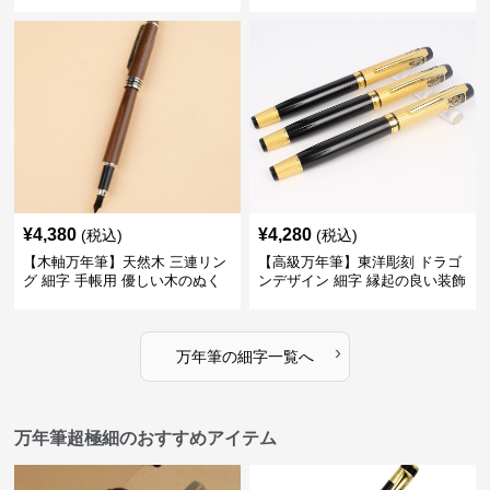
彩を楽しみながら創造力を刺激
ない普遍的な美しさで末永く愛
する
用できる
¥
4,380
¥
4,280
(税込)
(税込)
【木軸万年筆】天然木 三連リン
【高級万年筆】東洋彫刻 ドラゴ
グ 細字 手帳用 優しい木のぬく
ンデザイン 細字 縁起の良い装飾
もりが日々の記録を豊かな時間
で特別な記念品や贈り物に最適
に変える
›
万年筆
の
細字
一覧へ
万年筆超極細のおすすめアイテム