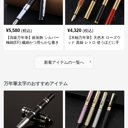
¥
5,580
¥
4,320
(税込)
(税込)
【高級万年筆】銀装飾 シルバー
【木軸万年筆】天然木 ローズウ
極細(EF) 繊細かつ滑らかな書き
ッド 真鍮 レトロ 使うほどに手
味で事務仕事の効率を劇的に高
になじむ経年変化を一生楽しめ
める
る
›
新着アイテムの一覧へ
万年筆太字のおすすめアイテム