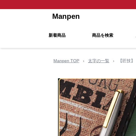
Manpen
新着商品
商品を検索
Manpen TOP
›
太字の一覧
›
【匠技】