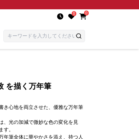
0
0
致 を描く万年筆
書き心地を両立させた、優雅な万年筆
は、光の加減で微妙な色の変化を見
ます。
万年筆全体に華やかさを添え、持つ人