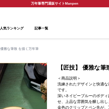
万年筆
専門通販サイト
Manpen
人気ランキング
記事一覧
 優雅な筆致 を描く万年筆
【匠技】 優雅な筆
＜商品説明＞
洗練されたデザインと快適な
です。
深いネイビーブルーのボディ
せ、上品な雰囲気を醸し出し
金色のクリップとペン先が、