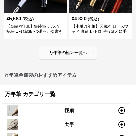
¥
5,580
¥
4,320
(税込)
(税込)
【高級万年筆】銀装飾 シルバー
【木軸万年筆】天然木 ローズウ
極細(EF) 繊細かつ滑らかな書き
ッド 真鍮 レトロ 使うほどに手
味で事務仕事の効率を劇的に高
になじむ経年変化を一生楽しめ
める
る
›
万年筆
の
極細
一覧へ
万年筆金属製のおすすめアイテム
万年筆 カテゴリ一覧
極細
太字