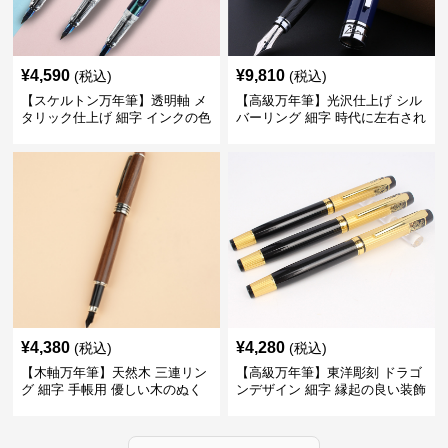
¥
4,590
¥
9,810
(税込)
(税込)
【スケルトン万年筆】透明軸 メ
【高級万年筆】光沢仕上げ シル
タリック仕上げ 細字 インクの色
バーリング 細字 時代に左右され
彩を楽しみながら創造力を刺激
ない普遍的な美しさで末永く愛
する
用できる
¥
4,380
¥
4,280
(税込)
(税込)
【木軸万年筆】天然木 三連リン
【高級万年筆】東洋彫刻 ドラゴ
グ 細字 手帳用 優しい木のぬく
ンデザイン 細字 縁起の良い装飾
もりが日々の記録を豊かな時間
で特別な記念品や贈り物に最適
に変える