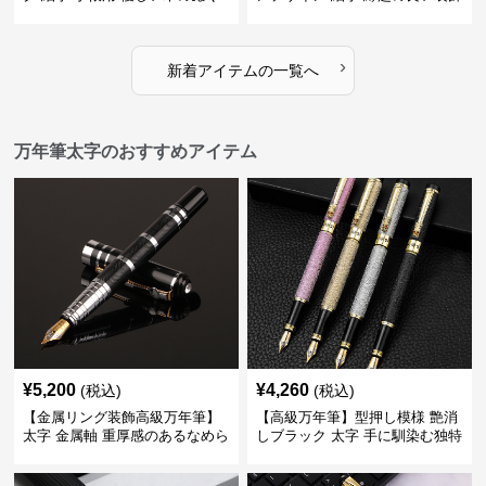
もりが日々の記録を豊かな時間
で特別な記念品や贈り物に最適
に変える
›
新着アイテムの一覧へ
万年筆太字のおすすめアイテム
¥
5,200
¥
4,260
(税込)
(税込)
【金属リング装飾高級万年筆】
【高級万年筆】型押し模様 艶消
太字 金属軸 重厚感のあるなめら
しブラック 太字 手に馴染む独特
かな書き心地でサインや宛名書
の質感で長時間の筆記も疲れに
きに最適
くい