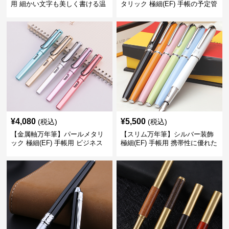
用 細かい文字も美しく書ける温
タリック 極細(EF) 手帳の予定管
もりあるデザイン
理も楽しくなるモダンで軽快な
デザイン
¥
4,080
¥
5,500
(税込)
(税込)
【金属軸万年筆】パールメタリ
【スリム万年筆】シルバー装飾
ック 極細(EF) 手帳用 ビジネス
極細(EF) 手帳用 携帯性に優れた
の場でも美しく精密に書き込め
細身のボディで外出先でもスマ
る
ートに筆記