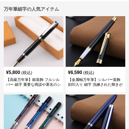
万年筆細字の人気アイテム
¥
5,800
¥
6,590
(税込)
(税込)
【高級万年筆】銀装飾 フルシル
【金属軸万年筆】シルバー装飾
バー 細字 重要な商談や署名のシ
刻印入り 細字 洗練された輝きが
ーンで自分に自信と信頼を与え
デスク周りと執筆の格を上げる
てくれる