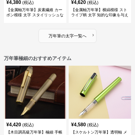
¥
4,380
¥
4,620
(税込)
(税込)
【金属軸万年筆】炭素繊維 カー
【金属軸万年筆】横縞模様 スト
ボン模様 太字 スタイリッシュな
ライプ柄 太字 知的な印象を与え
外観で持つ人のこだわりを演出
るデザインで日々の執筆を快適
に
›
万年筆
の
太字
一覧へ
万年筆極細のおすすめアイテム
¥
4,420
¥
4,580
(税込)
(税込)
【木目調高級万年筆】極細 手帳
【スケルトン万年筆】透明軸 メ