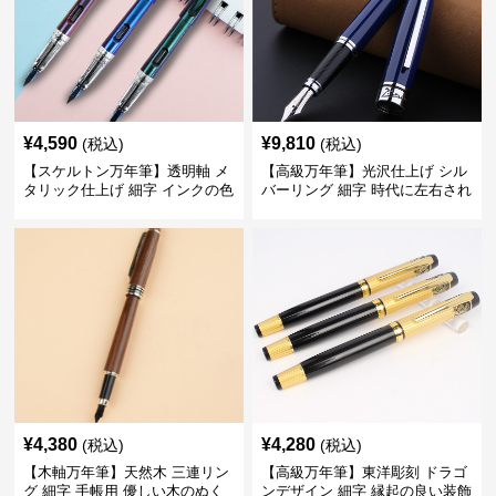
¥
4,590
¥
9,810
(税込)
(税込)
【スケルトン万年筆】透明軸 メ
【高級万年筆】光沢仕上げ シル
タリック仕上げ 細字 インクの色
バーリング 細字 時代に左右され
彩を楽しみながら創造力を刺激
ない普遍的な美しさで末永く愛
する
用できる
¥
4,380
¥
4,280
(税込)
(税込)
【木軸万年筆】天然木 三連リン
【高級万年筆】東洋彫刻 ドラゴ
グ 細字 手帳用 優しい木のぬく
ンデザイン 細字 縁起の良い装飾