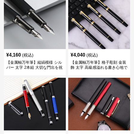
¥
4,160
¥
4,040
(税込)
(税込)
【金属軸万年筆】縦縞模様 シル
【金属軸万年筆】格子彫刻 金装
バー 太字 2本組 大切な門出を祝
飾 太字 高級感溢れる書き心地で
うギフトにふさわしい豪華セッ
ビジネスの品格を高める
ト