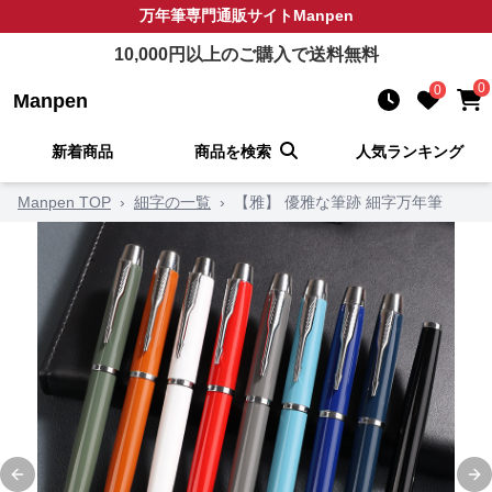
万年筆
専門通販サイト
Manpen
10,000
円以上のご購入で送料無料
0
0
Manpen
新着商品
商品を検索
人気ランキング
Manpen TOP
›
細字の一覧
›
【雅】 優雅な筆跡 細字万年筆
Previous slide
Ne