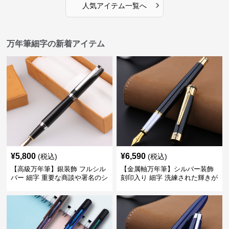
›
人気アイテム一覧へ
万年筆細字の新着アイテム
¥
5,800
¥
6,590
(税込)
(税込)
【高級万年筆】銀装飾 フルシル
【金属軸万年筆】シルバー装飾
バー 細字 重要な商談や署名のシ
刻印入り 細字 洗練された輝きが
ーンで自分に自信と信頼を与え
デスク周りと執筆の格を上げる
てくれる