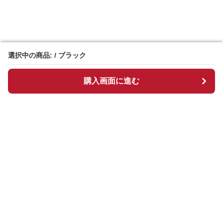
選択中の商品: / ブラック
選択中の商品: / ブラック
購入画面に進む
購入画面に進む
Manpen
について