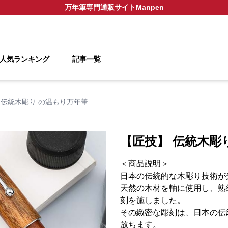
万年筆
専門通販サイト
Manpen
人気ランキング
記事一覧
 伝統木彫り の温もり万年筆
【匠技】 伝統木彫
＜商品説明＞
日本の伝統的な木彫り技術が
天然の木材を軸に使用し、熟
刻を施しました。
その緻密な彫刻は、日本の伝
放ちます。