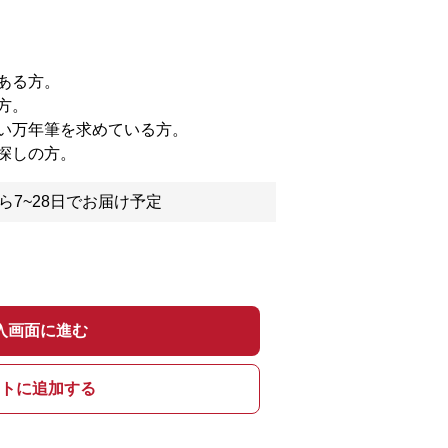
ある方。
方。
い万年筆を求めている方。
探しの方。
ら7~28日でお届け予定
入画面に進む
トに追加する