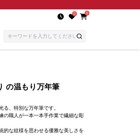
0
0
り の温もり万年筆
光る、特別な万年筆です。
練の職人が一本一本手作業で繊細な彫
統的な紋様を思わせる優雅な美しさを