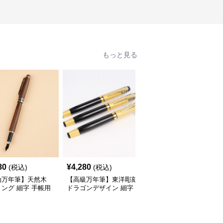
もっと見る
80
¥
4,280
¥
5,940
(税込)
(税込)
(税込)
軸万年筆】天然木
【高級万年筆】東洋彫刻
【経年変化】真鍮 ブラ
ング 細字 手帳用
ドラゴンデザイン 細字
ス 金属軸 - レトロ アン
い木のぬくもりが
縁起の良い装飾で特別な
ティーク ヴィンテージ
の記録を豊かな時間
記念品や贈り物に最適
える