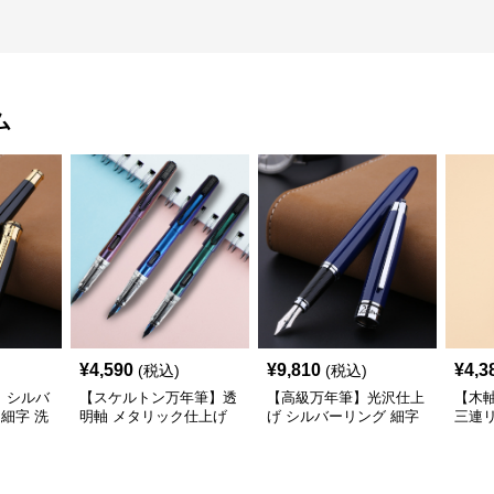
ム
¥
4,590
¥
9,810
¥
4,3
(税込)
(税込)
】シルバ
【スケルトン万年筆】透
【高級万年筆】光沢仕上
【木
 細字 洗
明軸 メタリック仕上げ
げ シルバーリング 細字
三連リ
デスク周
細字 インクの色彩を楽
時代に左右されない普遍
優し
上げる
しみながら創造力を刺激
的な美しさで末永く愛用
日々
する
できる
に変