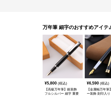
万年筆
細字
のおすすめアイテ
¥
5,800
¥
6,590
(税込)
(税込)
【高級万年筆】銀装飾
【金属軸万年筆
フルシルバー 細字 重要
ー装飾 刻印入り
な商談や署名のシーンで
練された輝きが
自分に自信と信頼を与え
りと執筆の格を
てくれる