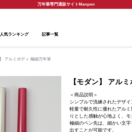
万年筆
専門通販サイト
Manpen
人気ランキング
記事一覧
】 アルミボディ 極細万年筆
【モダン】 アルミ
＜商品説明＞
シンプルで洗練されたデザイ
軽量で耐久性に優れたアルミ
りとした感触が心地よく、モ
極細のペン先は、細かい文字
出すことが可能です。