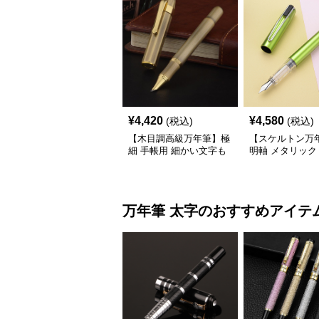
¥
4,420
¥
4,580
(税込)
(税込)
【木目調高級万年筆】極
【スケルトン万
細 手帳用 細かい文字も
明軸 メタリック
美しく書ける温もりある
(EF) 手帳の予
デザイン
しくなるモダン
デザイン
万年筆
太字
のおすすめアイテ