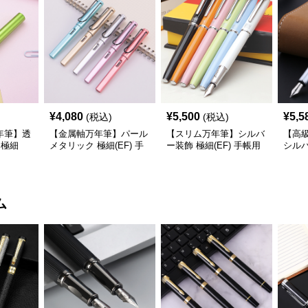
¥
4,080
¥
5,500
¥
5,5
(税込)
(税込)
年筆】透
【金属軸万年筆】パール
【スリム万年筆】シルバ
【高
 極細
メタリック 極細(EF) 手
ー装飾 極細(EF) 手帳用
シルバ
定管理も楽
帳用 ビジネスの場でも
携帯性に優れた細身のボ
かつ
で軽快な
美しく精密に書き込める
ディで外出先でもスマー
務仕
トに筆記
める
ム