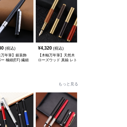
80
¥
4,320
¥
4,080
(税込)
(税込)
(税込)
級万年筆】銀装飾
【木軸万年筆】天然木
【極細字】手帳専用 金
ー 極細(EF) 繊細
ローズウッド 真鍮 レト
属軸 実用的 - EF 書き心
滑らかな書き味で事
ロ 使うほどに手になじ
地 事務 勉強
事の効率を劇的に高
む経年変化を一生楽しめ
る
もっと見る