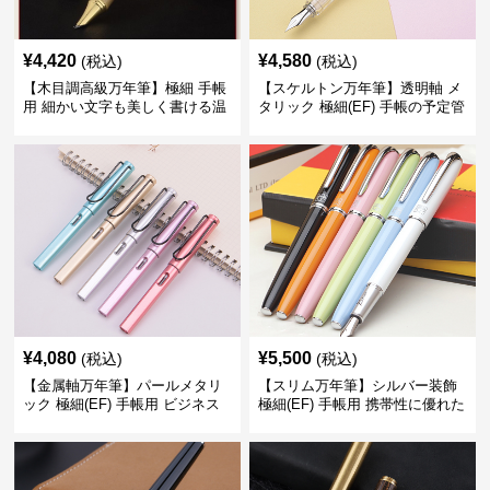
¥
4,420
¥
4,580
(税込)
(税込)
【木目調高級万年筆】極細 手帳
【スケルトン万年筆】透明軸 メ
用 細かい文字も美しく書ける温
タリック 極細(EF) 手帳の予定管
もりあるデザイン
理も楽しくなるモダンで軽快な
デザイン
¥
4,080
¥
5,500
(税込)
(税込)
【金属軸万年筆】パールメタリ
【スリム万年筆】シルバー装飾
ック 極細(EF) 手帳用 ビジネス
極細(EF) 手帳用 携帯性に優れた
の場でも美しく精密に書き込め
細身のボディで外出先でもスマ
る
ートに筆記