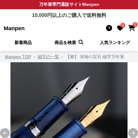
万年筆
専門通販サイト
Manpen
10,000
円以上のご購入で送料無料
0
0
Manpen
新着商品
商品を検索
人気ランキング
Manpen TOP
›
細字の一覧
›
【雅】 深海の宝石 細字万年筆
Previous slide
Ne