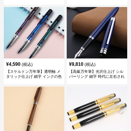
ーンで自分に自信と信頼を与え
デスク周りと執筆の格を上げる
てくれる
¥
4,590
¥
9,810
(税込)
(税込)
【スケルトン万年筆】透明軸 メ
【高級万年筆】光沢仕上げ シル
タリック仕上げ 細字 インクの色
バーリング 細字 時代に左右され
彩を楽しみながら創造力を刺激
ない普遍的な美しさで末永く愛
する
用できる