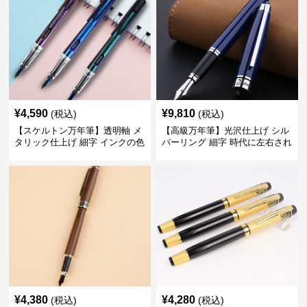
¥
4,590
¥
9,810
(税込)
(税込)
【スケルトン万年筆】透明軸 メ
【高級万年筆】光沢仕上げ シル
タリック仕上げ 細字 インクの色
バーリング 細字 時代に左右され
彩を楽しみながら創造力を刺激
ない普遍的な美しさで末永く愛
する
用できる
¥
4,380
¥
4,280
(税込)
(税込)