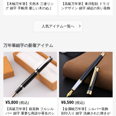
【木軸万年筆】天然木 三連リン
【高級万年筆】東洋彫刻 ドラゴ
グ 細字 手帳用 優しい木のぬく
ンデザイン 細字 縁起の良い装飾
もりが日々の記録を豊かな時間
で特別な記念品や贈り物に最適
に変える
›
人気アイテム一覧へ
万年筆細字の新着アイテム
¥
5,800
¥
6,590
(税込)
(税込)
【高級万年筆】銀装飾 フルシル
【金属軸万年筆】シルバー装飾
バー 細字 重要な商談や署名のシ
刻印入り 細字 洗練された輝きが