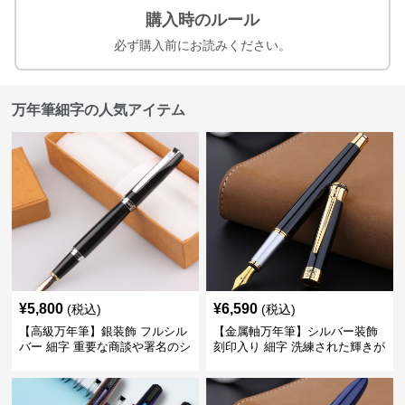
購入時のルール
必ず購入前にお読みください。
万年筆細字の人気アイテム
¥
5,800
¥
6,590
(税込)
(税込)
【高級万年筆】銀装飾 フルシル
【金属軸万年筆】シルバー装飾
バー 細字 重要な商談や署名のシ
刻印入り 細字 洗練された輝きが
ーンで自分に自信と信頼を与え
デスク周りと執筆の格を上げる
てくれる