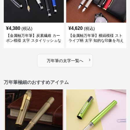
¥
4,380
¥
4,620
(税込)
(税込)
【金属軸万年筆】炭素繊維 カー
【金属軸万年筆】横縞模様 スト
ボン模様 太字 スタイリッシュな
ライプ柄 太字 知的な印象を与え
外観で持つ人のこだわりを演出
るデザインで日々の執筆を快適
に
›
万年筆
の
太字
一覧へ
万年筆極細のおすすめアイテム