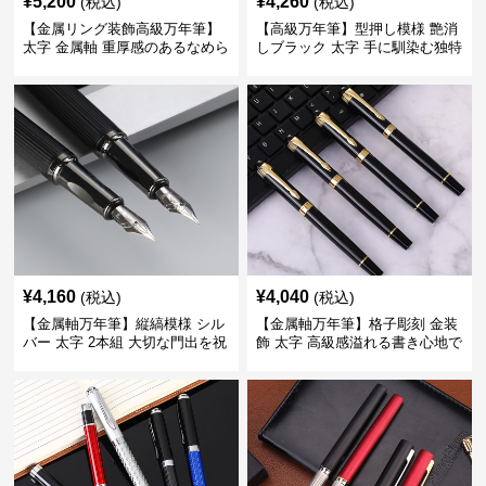
¥
5,200
¥
4,260
(税込)
(税込)
【金属リング装飾高級万年筆】
【高級万年筆】型押し模様 艶消
太字 金属軸 重厚感のあるなめら
しブラック 太字 手に馴染む独特
かな書き心地でサインや宛名書
の質感で長時間の筆記も疲れに
きに最適
くい
¥
4,160
¥
4,040
(税込)
(税込)
【金属軸万年筆】縦縞模様 シル
【金属軸万年筆】格子彫刻 金装
バー 太字 2本組 大切な門出を祝
飾 太字 高級感溢れる書き心地で
うギフトにふさわしい豪華セッ
ビジネスの品格を高める
ト