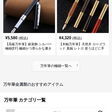
¥
5,580
¥
4,320
(税込)
(税込)
【高級万年筆】銀装飾 シルバー
【木軸万年筆】天然木 ローズウ
極細(EF) 繊細かつ滑らかな書き
ッド 真鍮 レトロ 使うほどに手
味で事務仕事の効率を劇的に高
になじむ経年変化を一生楽しめ
める
る
›
万年筆
の
極細
一覧へ
万年筆金属製のおすすめアイテム
万年筆 カテゴリ一覧