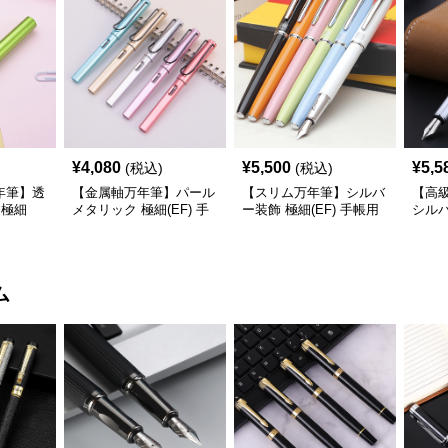
¥
4,080
¥
5,500
¥
5,5
(税込)
(税込)
年筆】透
【金属軸万年筆】パール
【スリム万年筆】シルバ
【高
 極細
メタリック 極細(EF) 手
ー装飾 極細(EF) 手帳用
シルバ
定管理も楽
帳用 ビジネスの場でも
携帯性に優れた細身のボ
かつ
で軽快な
美しく精密に書き込める
ディで外出先でもスマー
務仕
トに筆記
める
ム