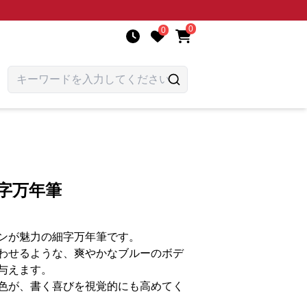
0
0
細字万年筆
ンが魅力の細字万年筆です。
わせるような、爽やかなブルーのボデ
与えます。
色が、書く喜びを視覚的にも高めてく