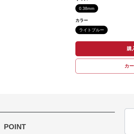
0.38mm
カラー
ライトブルー
購
カー
POINT