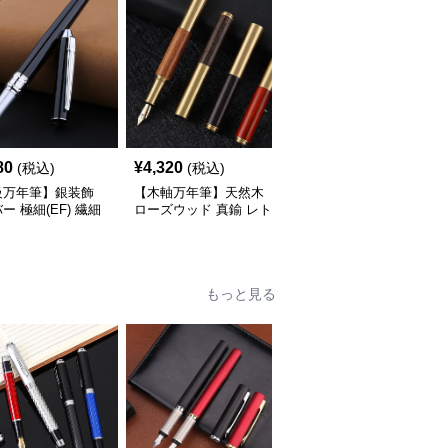
80
¥
4,320
¥
4,080
(税込)
(税込)
(税込)
級万年筆】銀装飾
【木軸万年筆】天然木
【極細字】手帳専用 金
ー 極細(EF) 繊細
ローズウッド 真鍮 レト
属軸 実用的 - EF 書き心
滑らかな書き味で事
ロ 使うほどに手になじ
地 事務 勉強
事の効率を劇的に高
む経年変化を一生楽しめ
る
もっと見る