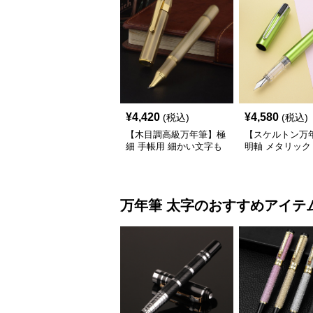
¥
4,420
¥
4,580
(税込)
(税込)
【木目調高級万年筆】極
【スケルトン万
細 手帳用 細かい文字も
明軸 メタリック
美しく書ける温もりある
(EF) 手帳の予
デザイン
しくなるモダン
デザイン
万年筆
太字
のおすすめアイテ