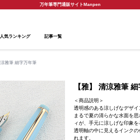
万年筆
専門通販サイト
Manpen
人気ランキング
記事一覧
清涼雅筆 細字万年筆
【雅】 清涼雅筆 
＜商品説明＞
透明感のある涼しげなデザイ
まるで夏の清らかな水面を思
ィが、手元に涼しげな印象を
透明軸の中に見えるインクの
れます。