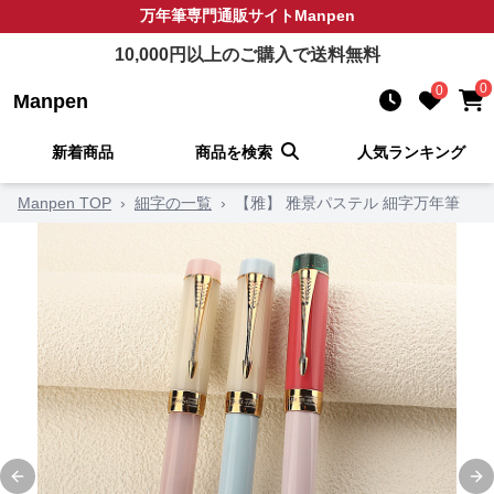
万年筆
専門通販サイト
Manpen
10,000
円以上のご購入で送料無料
0
0
Manpen
新着商品
商品を検索
人気ランキング
Manpen TOP
›
細字の一覧
›
【雅】 雅景パステル 細字万年筆
Previous slide
Ne