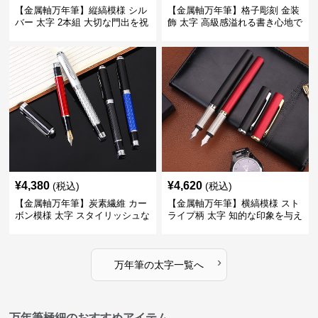
【金属軸万年筆】縦縞模様 シル
【金属軸万年筆】格子彫刻 金装
バー 太字 2本組 大切な門出を祝
飾 太字 高級感溢れる書き心地で
うギフトにふさわしい豪華セッ
ビジネスの品格を高める
ト
¥
4,380
¥
4,620
(税込)
(税込)
【金属軸万年筆】炭素繊維 カー
【金属軸万年筆】横縞模様 スト
ボン模様 太字 スタイリッシュな
ライプ柄 太字 知的な印象を与え
外観で持つ人のこだわりを演出
るデザインで日々の執筆を快適
に
›
万年筆
の
太字
一覧へ
万年筆極細のおすすめアイテム