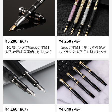
¥
5,200
¥
4,260
(税込)
(税込)
【金属リング装飾高級万年筆】
【高級万年筆】型押し模様 艶消
太字 金属軸 重厚感のあるなめら
しブラック 太字 手に馴染む独特
かな書き心地でサインや宛名書
の質感で長時間の筆記も疲れに
きに最適
くい
¥
4,160
¥
4,040
(税込)
(税込)