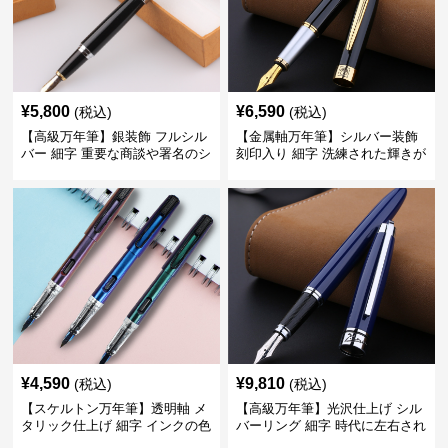
¥
5,800
¥
6,590
(税込)
(税込)
【高級万年筆】銀装飾 フルシル
【金属軸万年筆】シルバー装飾
バー 細字 重要な商談や署名のシ
刻印入り 細字 洗練された輝きが
ーンで自分に自信と信頼を与え
デスク周りと執筆の格を上げる
てくれる
¥
4,590
¥
9,810
(税込)
(税込)
【スケルトン万年筆】透明軸 メ
【高級万年筆】光沢仕上げ シル
タリック仕上げ 細字 インクの色
バーリング 細字 時代に左右され
彩を楽しみながら創造力を刺激
ない普遍的な美しさで末永く愛