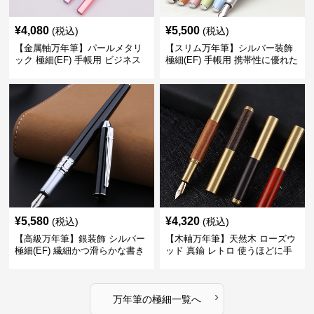
¥
4,080
¥
5,500
(税込)
(税込)
【金属軸万年筆】パールメタリ
【スリム万年筆】シルバー装飾
ック 極細(EF) 手帳用 ビジネス
極細(EF) 手帳用 携帯性に優れた
の場でも美しく精密に書き込め
細身のボディで外出先でもスマ
る
ートに筆記
¥
5,580
¥
4,320
(税込)
(税込)
【高級万年筆】銀装飾 シルバー
【木軸万年筆】天然木 ローズウ
極細(EF) 繊細かつ滑らかな書き
ッド 真鍮 レトロ 使うほどに手
味で事務仕事の効率を劇的に高
になじむ経年変化を一生楽しめ
める
る
›
万年筆
の
極細
一覧へ