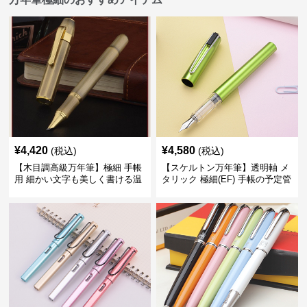
¥
4,420
¥
4,580
(税込)
(税込)
【木目調高級万年筆】極細 手帳
【スケルトン万年筆】透明軸 メ
用 細かい文字も美しく書ける温
タリック 極細(EF) 手帳の予定管
もりあるデザイン
理も楽しくなるモダンで軽快な
デザイン