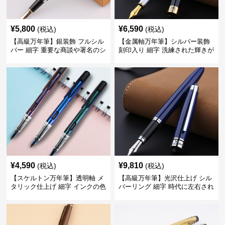
¥
5,800
¥
6,590
(税込)
(税込)
【高級万年筆】銀装飾 フルシル
【金属軸万年筆】シルバー装飾
バー 細字 重要な商談や署名のシ
刻印入り 細字 洗練された輝きが
ーンで自分に自信と信頼を与え
デスク周りと執筆の格を上げる
てくれる
¥
4,590
¥
9,810
(税込)
(税込)
【スケルトン万年筆】透明軸 メ
【高級万年筆】光沢仕上げ シル
タリック仕上げ 細字 インクの色
バーリング 細字 時代に左右され
彩を楽しみながら創造力を刺激
ない普遍的な美しさで末永く愛
する
用できる