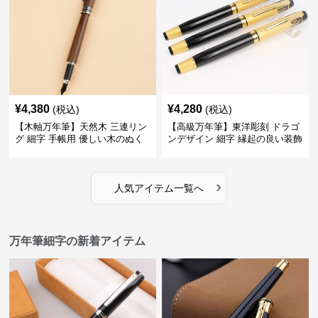
¥
4,380
¥
4,280
(税込)
(税込)
【木軸万年筆】天然木 三連リン
【高級万年筆】東洋彫刻 ドラゴ
グ 細字 手帳用 優しい木のぬく
ンデザイン 細字 縁起の良い装飾
もりが日々の記録を豊かな時間
で特別な記念品や贈り物に最適
に変える
›
人気アイテム一覧へ
万年筆細字の新着アイテム