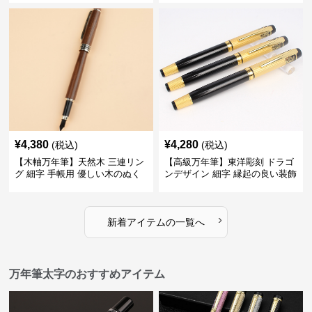
する
用できる
¥
4,380
¥
4,280
(税込)
(税込)
【木軸万年筆】天然木 三連リン
【高級万年筆】東洋彫刻 ドラゴ
グ 細字 手帳用 優しい木のぬく
ンデザイン 細字 縁起の良い装飾
もりが日々の記録を豊かな時間
で特別な記念品や贈り物に最適
に変える
›
新着アイテムの一覧へ
万年筆太字のおすすめアイテム