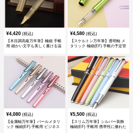
¥
4,420
¥
4,580
(税込)
(税込)
【木目調高級万年筆】極細 手帳
【スケルトン万年筆】透明軸 メ
用 細かい文字も美しく書ける温
タリック 極細(EF) 手帳の予定管
もりあるデザイン
理も楽しくなるモダンで軽快な
デザイン
¥
4,080
¥
5,500
(税込)
(税込)
【金属軸万年筆】パールメタリ
【スリム万年筆】シルバー装飾
ック 極細(EF) 手帳用 ビジネス
極細(EF) 手帳用 携帯性に優れた
の場でも美しく精密に書き込め
細身のボディで外出先でもスマ