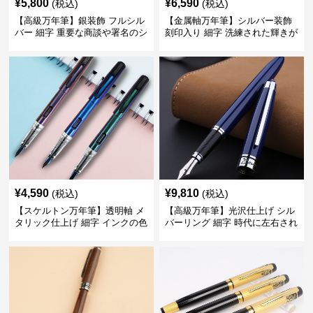
¥
5,800
¥
6,590
(税込)
(税込)
【高級万年筆】銀装飾 フルシル
【金属軸万年筆】シルバー装飾
バー 細字 重要な商談や署名のシ
刻印入り 細字 洗練された輝きが
ーンで自分に自信と信頼を与え
デスク周りと執筆の格を上げる
てくれる
¥
4,590
¥
9,810
(税込)
(税込)
【スケルトン万年筆】透明軸 メ
【高級万年筆】光沢仕上げ シル
タリック仕上げ 細字 インクの色
バーリング 細字 時代に左右され
彩を楽しみながら創造力を刺激
ない普遍的な美しさで末永く愛
する
用できる