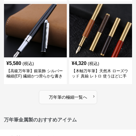
る
ートに筆記
¥
5,580
¥
4,320
(税込)
(税込)
【高級万年筆】銀装飾 シルバー
【木軸万年筆】天然木 ローズウ
極細(EF) 繊細かつ滑らかな書き
ッド 真鍮 レトロ 使うほどに手
味で事務仕事の効率を劇的に高
になじむ経年変化を一生楽しめ
める
る
›
万年筆
の
極細
一覧へ
万年筆金属製のおすすめアイテム