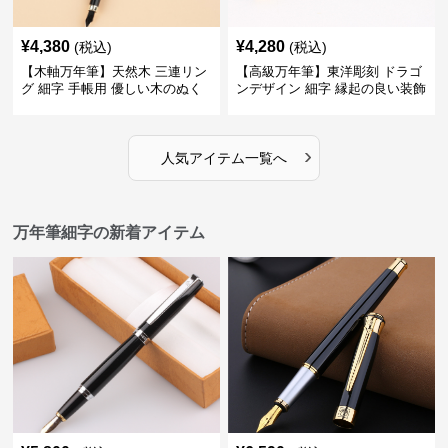
¥
4,380
¥
4,280
(税込)
(税込)
【木軸万年筆】天然木 三連リン
【高級万年筆】東洋彫刻 ドラゴ
グ 細字 手帳用 優しい木のぬく
ンデザイン 細字 縁起の良い装飾
もりが日々の記録を豊かな時間
で特別な記念品や贈り物に最適
に変える
›
人気アイテム一覧へ
万年筆細字の新着アイテム