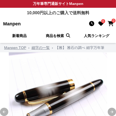
万年筆
専門通販サイト
Manpen
10,000
円以上のご購入で送料無料
0
0
Manpen
新着商品
商品を検索
人気ランキング
Manpen TOP
›
細字の一覧
›
【雅】 雅石の調べ 細字万年筆
Previous slide
Ne