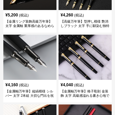
¥
5,200
¥
4,260
(税込)
(税込)
【金属リング装飾高級万年筆】
【高級万年筆】型押し模様 艶消
太字 金属軸 重厚感のあるなめら
しブラック 太字 手に馴染む独特
かな書き心地でサインや宛名書
の質感で長時間の筆記も疲れに
きに最適
くい
¥
4,160
¥
4,040
(税込)
(税込)
【金属軸万年筆】縦縞模様 シル
【金属軸万年筆】格子彫刻 金装
バー 太字 2本組 大切な門出を祝
飾 太字 高級感溢れる書き心地で
うギフトにふさわしい豪華セッ
ビジネスの品格を高める
ト