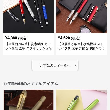
¥
4,380
¥
4,620
(税込)
(税込)
【金属軸万年筆】炭素繊維 カー
【金属軸万年筆】横縞模様 スト
ボン模様 太字 スタイリッシュな
ライプ柄 太字 知的な印象を与え
外観で持つ人のこだわりを演出
るデザインで日々の執筆を快適
に
›
万年筆
の
太字
一覧へ
万年筆極細のおすすめアイテム