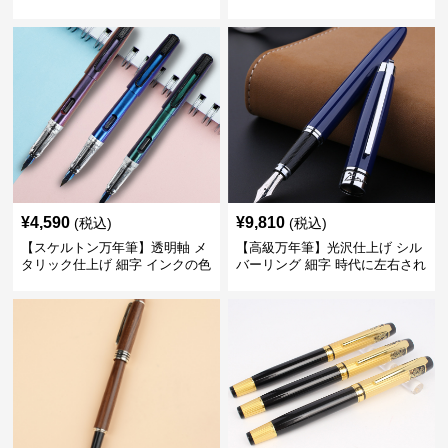
ーンで自分に自信と信頼を与え
デスク周りと執筆の格を上げる
てくれる
¥
4,590
¥
9,810
(税込)
(税込)
【スケルトン万年筆】透明軸 メ
【高級万年筆】光沢仕上げ シル
タリック仕上げ 細字 インクの色
バーリング 細字 時代に左右され
彩を楽しみながら創造力を刺激
ない普遍的な美しさで末永く愛
する
用できる