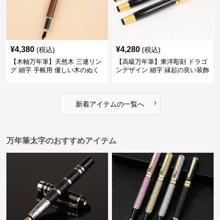
¥
4,380
¥
4,280
(税込)
(税込)
【木軸万年筆】天然木 三連リン
【高級万年筆】東洋彫刻 ドラゴ
グ 細字 手帳用 優しい木のぬく
ンデザイン 細字 縁起の良い装飾
もりが日々の記録を豊かな時間
で特別な記念品や贈り物に最適
に変える
›
新着アイテムの一覧へ
万年筆太字のおすすめアイテム