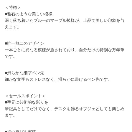
＜特徴＞
■雅石のような美しい模様
深く落ち着いたブルーのマーブル模様が、上品で美しい印象を与
えます。
■唯一無二のデザイン
一本ごとに異なる模様が施されており、自分だけの特別な万年筆
です。
■滑らかな細字ペン先
細かな文字もストレスなく、滑らかに書けるペン先です。
＜セールスポイント＞
■手元に芸術的な彩りを
筆記具としてだけでなく、デスクを飾るオブジェとしても楽しめ
ます。
■持つ喜びを実感