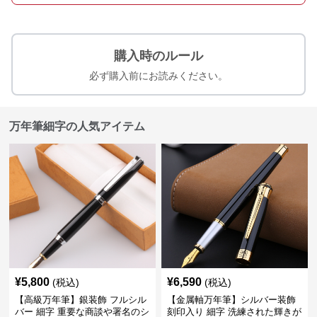
購入時のルール
必ず購入前にお読みください。
万年筆細字の人気アイテム
¥
5,800
¥
6,590
(税込)
(税込)
【高級万年筆】銀装飾 フルシル
【金属軸万年筆】シルバー装飾
バー 細字 重要な商談や署名のシ
刻印入り 細字 洗練された輝きが