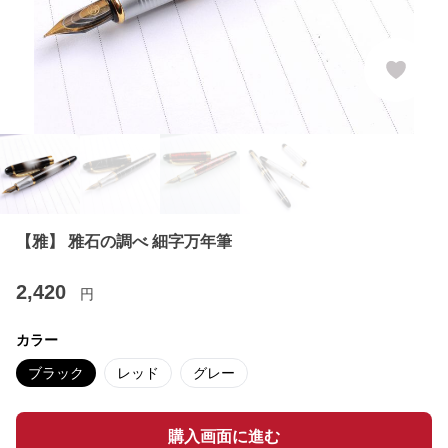
【雅】 雅石の調べ 細字万年筆
2,420
円
カラー
ブラック
レッド
グレー
購入画面に進む