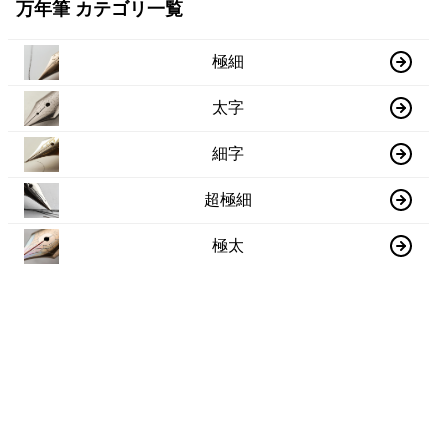
万年筆 カテゴリ一覧
極細
太字
細字
超極細
極太