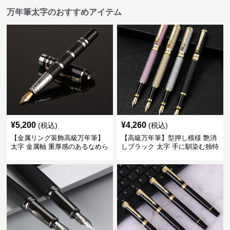
万年筆太字のおすすめアイテム
¥
5,200
¥
4,260
(税込)
(税込)
【金属リング装飾高級万年筆】
【高級万年筆】型押し模様 艶消
太字 金属軸 重厚感のあるなめら
しブラック 太字 手に馴染む独特
かな書き心地でサインや宛名書
の質感で長時間の筆記も疲れに
きに最適
くい