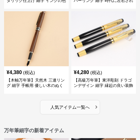
タリック仕上げ 細字 インクの色
バーリング 細字 時代に左右され
彩を楽しみながら創造力を刺激
ない普遍的な美しさで末永く愛
する
用できる
¥
4,380
¥
4,280
(税込)
(税込)
【木軸万年筆】天然木 三連リン
【高級万年筆】東洋彫刻 ドラゴ
グ 細字 手帳用 優しい木のぬく
ンデザイン 細字 縁起の良い装飾
もりが日々の記録を豊かな時間
で特別な記念品や贈り物に最適
に変える
›
人気アイテム一覧へ
万年筆細字の新着アイテム