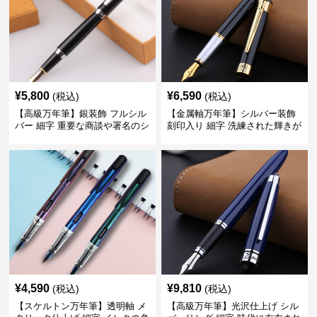
¥
5,800
¥
6,590
(税込)
(税込)
【高級万年筆】銀装飾 フルシル
【金属軸万年筆】シルバー装飾
バー 細字 重要な商談や署名のシ
刻印入り 細字 洗練された輝きが
ーンで自分に自信と信頼を与え
デスク周りと執筆の格を上げる
てくれる
¥
4,590
¥
9,810
(税込)
(税込)
【スケルトン万年筆】透明軸 メ
【高級万年筆】光沢仕上げ シル