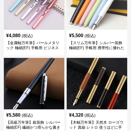
¥
4,080
¥
5,500
(税込)
(税込)
【金属軸万年筆】パールメタリ
【スリム万年筆】シルバー装飾
ック 極細(EF) 手帳用 ビジネス
極細(EF) 手帳用 携帯性に優れた
の場でも美しく精密に書き込め
細身のボディで外出先でもスマ
る
ートに筆記
¥
5,580
¥
4,320
(税込)
(税込)
【高級万年筆】銀装飾 シルバー
【木軸万年筆】天然木 ローズウ
極細(EF) 繊細かつ滑らかな書き
ッド 真鍮 レトロ 使うほどに手