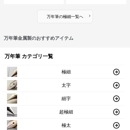
味で事務仕事の効率を劇的に高
になじむ経年変化を一生楽しめ
める
る
›
万年筆
の
極細
一覧へ
万年筆金属製のおすすめアイテム
万年筆 カテゴリ一覧
極細
太字
細字
超極細
極太