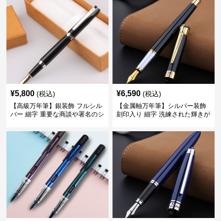
¥
5,800
¥
6,590
(税込)
(税込)
【高級万年筆】銀装飾 フルシル
【金属軸万年筆】シルバー装飾
バー 細字 重要な商談や署名のシ
刻印入り 細字 洗練された輝きが
ーンで自分に自信と信頼を与え
デスク周りと執筆の格を上げる
てくれる