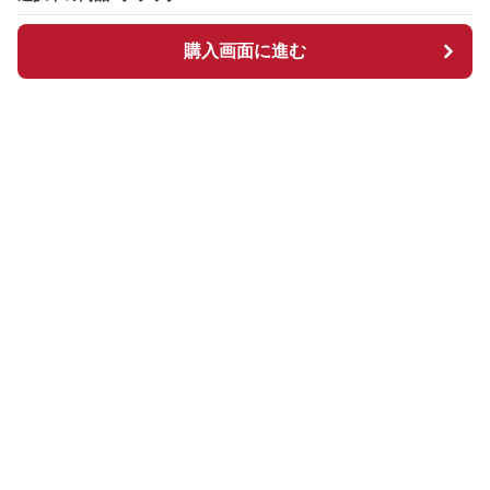
購入画面に進む
購入画面に進む
Manpen
について
会社概要
利用規約