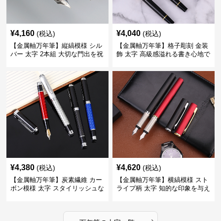
¥
4,160
¥
4,040
(税込)
(税込)
【金属軸万年筆】縦縞模様 シル
【金属軸万年筆】格子彫刻 金装
バー 太字 2本組 大切な門出を祝
飾 太字 高級感溢れる書き心地で
うギフトにふさわしい豪華セッ
ビジネスの品格を高める
ト
¥
4,380
¥
4,620
(税込)
(税込)
【金属軸万年筆】炭素繊維 カー
【金属軸万年筆】横縞模様 スト
ボン模様 太字 スタイリッシュな
ライプ柄 太字 知的な印象を与え
外観で持つ人のこだわりを演出
るデザインで日々の執筆を快適
に
›