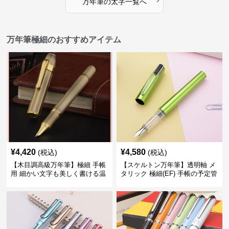
万年筆
の
太字
一覧へ
万年筆極細のおすすめアイテム
¥
4,420
¥
4,580
(税込)
(税込)
【木目調高級万年筆】極細 手帳
【スケルトン万年筆】透明軸 メ
用 細かい文字も美しく書ける温
タリック 極細(EF) 手帳の予定管
もりあるデザイン
理も楽しくなるモダンで軽快な
デザイン