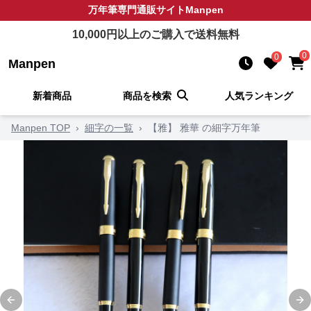
万年筆
専門通販サイト
Manpen
10,000
円以上のご購入で送料無料
0
0
Manpen
新着商品
商品を検索
人気ランキング
Manpen TOP
›
細字の一覧
›
【雅】 雅華 の細字万年筆
Previous slide
Ne