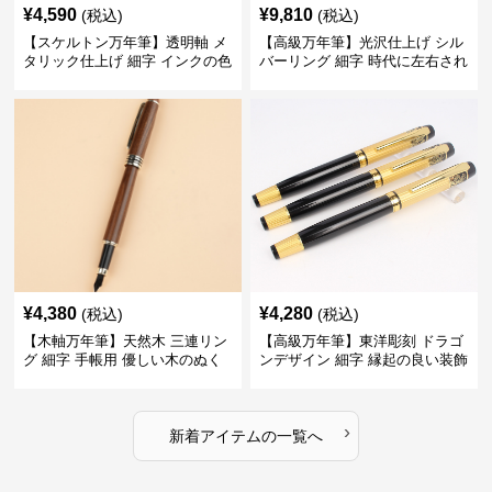
¥
4,590
¥
9,810
(税込)
(税込)
【スケルトン万年筆】透明軸 メ
【高級万年筆】光沢仕上げ シル
タリック仕上げ 細字 インクの色
バーリング 細字 時代に左右され
彩を楽しみながら創造力を刺激
ない普遍的な美しさで末永く愛
する
用できる
¥
4,380
¥
4,280
(税込)
(税込)
【木軸万年筆】天然木 三連リン
【高級万年筆】東洋彫刻 ドラゴ
グ 細字 手帳用 優しい木のぬく
ンデザイン 細字 縁起の良い装飾
もりが日々の記録を豊かな時間
で特別な記念品や贈り物に最適
に変える
›
新着アイテムの一覧へ