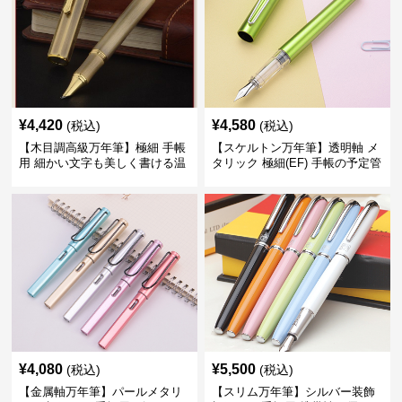
¥
4,420
¥
4,580
(税込)
(税込)
【木目調高級万年筆】極細 手帳
【スケルトン万年筆】透明軸 メ
用 細かい文字も美しく書ける温
タリック 極細(EF) 手帳の予定管
もりあるデザイン
理も楽しくなるモダンで軽快な
デザイン
¥
4,080
¥
5,500
(税込)
(税込)
【金属軸万年筆】パールメタリ
【スリム万年筆】シルバー装飾