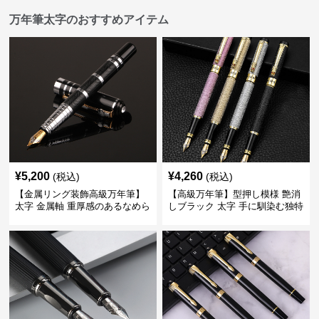
万年筆太字のおすすめアイテム
¥
5,200
¥
4,260
(税込)
(税込)
【金属リング装飾高級万年筆】
【高級万年筆】型押し模様 艶消
太字 金属軸 重厚感のあるなめら
しブラック 太字 手に馴染む独特
かな書き心地でサインや宛名書
の質感で長時間の筆記も疲れに
きに最適
くい