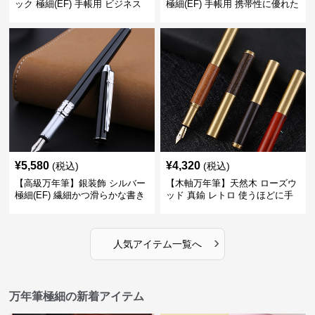
ック 極細(EF) 手帳用 ビジネス
極細(EF) 手帳用 携帯性に優れた
の場でも美しく精密に書き込め
細身のボディで外出先でもスマ
る
ートに筆記
¥
5,580
¥
4,320
(税込)
(税込)
【高級万年筆】銀装飾 シルバー
【木軸万年筆】天然木 ローズウ
極細(EF) 繊細かつ滑らかな書き
ッド 真鍮 レトロ 使うほどに手
味で事務仕事の効率を劇的に高
になじむ経年変化を一生楽しめ
める
る
›
人気アイテム一覧へ
万年筆極細の新着アイテム