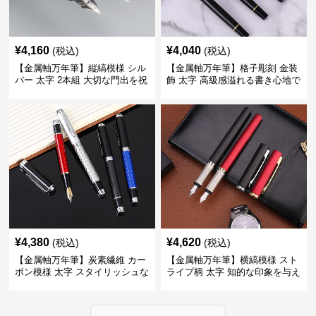
¥
4,160
¥
4,040
(税込)
(税込)
【金属軸万年筆】縦縞模様 シル
【金属軸万年筆】格子彫刻 金装
バー 太字 2本組 大切な門出を祝
飾 太字 高級感溢れる書き心地で
うギフトにふさわしい豪華セッ
ビジネスの品格を高める
ト
¥
4,380
¥
4,620
(税込)
(税込)
【金属軸万年筆】炭素繊維 カー
【金属軸万年筆】横縞模様 スト
ボン模様 太字 スタイリッシュな
ライプ柄 太字 知的な印象を与え
外観で持つ人のこだわりを演出
るデザインで日々の執筆を快適
に