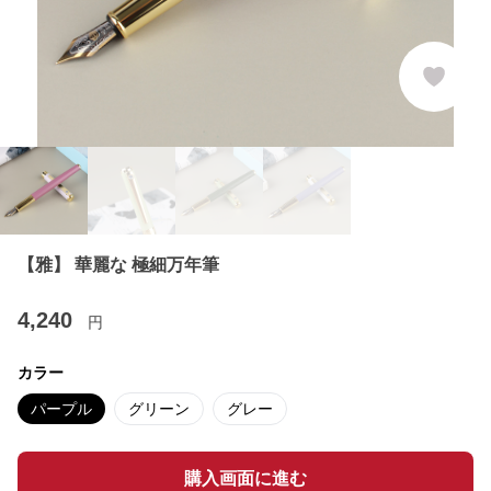
【雅】 華麗な 極細万年筆
4,240
円
カラー
パープル
グリーン
グレー
購入画面に進む