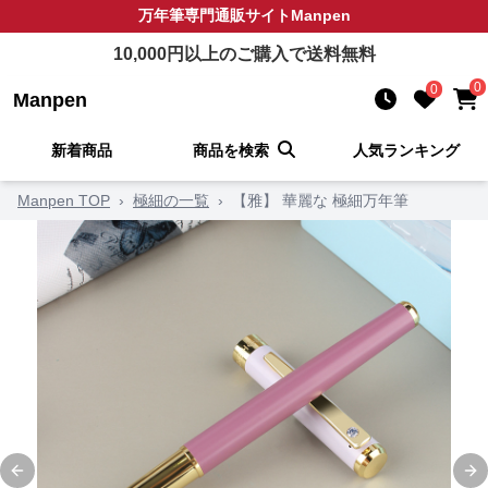
万年筆
専門通販サイト
Manpen
10,000
円以上のご購入で送料無料
0
0
Manpen
新着商品
商品を検索
人気ランキング
Manpen TOP
›
極細の一覧
›
【雅】 華麗な 極細万年筆
Previous slide
Ne