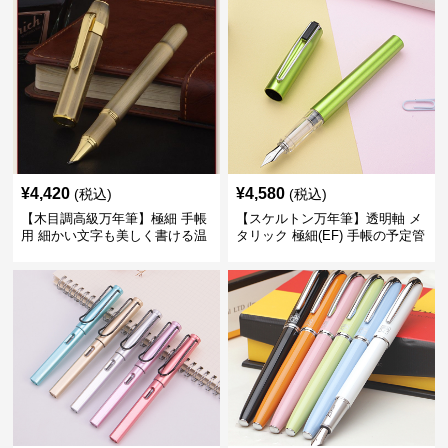
¥
4,420
¥
4,580
(税込)
(税込)
【木目調高級万年筆】極細 手帳
【スケルトン万年筆】透明軸 メ
用 細かい文字も美しく書ける温
タリック 極細(EF) 手帳の予定管
もりあるデザイン
理も楽しくなるモダンで軽快な
デザイン