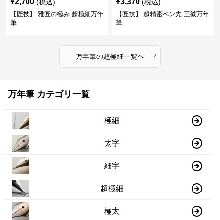
¥
2,700
¥
3,370
(税込)
(税込)
【匠技】 雅匠の極み 超極細万年
【匠技】 超精密ペン先 三微万年
筆
筆
›
万年筆
の
超極細
一覧へ
万年筆 カテゴリ一覧
極細
太字
細字
超極細
極太