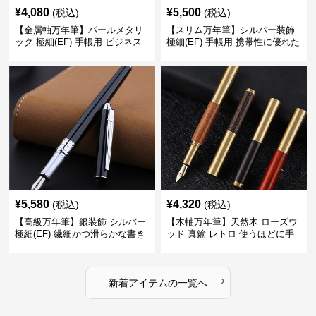
¥
4,080
¥
5,500
(税込)
(税込)
【金属軸万年筆】パールメタリ
【スリム万年筆】シルバー装飾
ック 極細(EF) 手帳用 ビジネス
極細(EF) 手帳用 携帯性に優れた
の場でも美しく精密に書き込め
細身のボディで外出先でもスマ
る
ートに筆記
¥
5,580
¥
4,320
(税込)
(税込)
【高級万年筆】銀装飾 シルバー
【木軸万年筆】天然木 ローズウ
極細(EF) 繊細かつ滑らかな書き
ッド 真鍮 レトロ 使うほどに手
味で事務仕事の効率を劇的に高
になじむ経年変化を一生楽しめ
める
る
›
新着アイテムの一覧へ