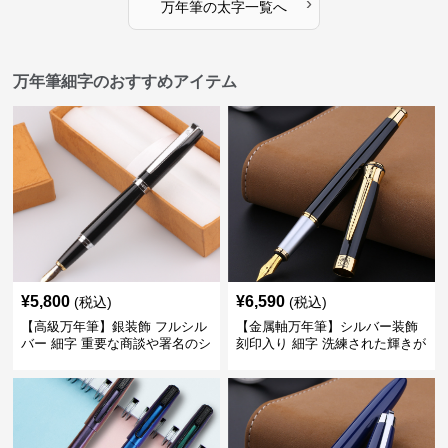
›
万年筆
の
太字
一覧へ
万年筆細字のおすすめアイテム
¥
5,800
¥
6,590
(税込)
(税込)
【高級万年筆】銀装飾 フルシル
【金属軸万年筆】シルバー装飾
バー 細字 重要な商談や署名のシ
刻印入り 細字 洗練された輝きが
ーンで自分に自信と信頼を与え
デスク周りと執筆の格を上げる
てくれる