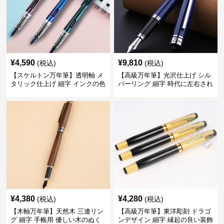
¥
4,590
¥
9,810
(税込)
(税込)
【スケルトン万年筆】透明軸 メ
【高級万年筆】光沢仕上げ シル
タリック仕上げ 細字 インクの色
バーリング 細字 時代に左右され
彩を楽しみながら創造力を刺激
ない普遍的な美しさで末永く愛
する
用できる
¥
4,380
¥
4,280
(税込)
(税込)
【木軸万年筆】天然木 三連リン
【高級万年筆】東洋彫刻 ドラゴ
グ 細字 手帳用 優しい木のぬく
ンデザイン 細字 縁起の良い装飾