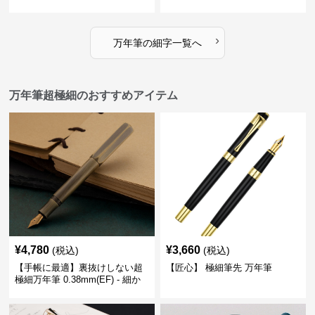
もりが日々の記録を豊かな時間
で特別な記念品や贈り物に最適
に変える
›
万年筆
の
細字
一覧へ
万年筆超極細のおすすめアイテム
¥
4,780
¥
3,660
(税込)
(税込)
【手帳に最適】裏抜けしない超
【匠心】 極細筆先 万年筆
極細万年筆 0.38mm(EF) - 細か
い文字も潰れない (古銅色)